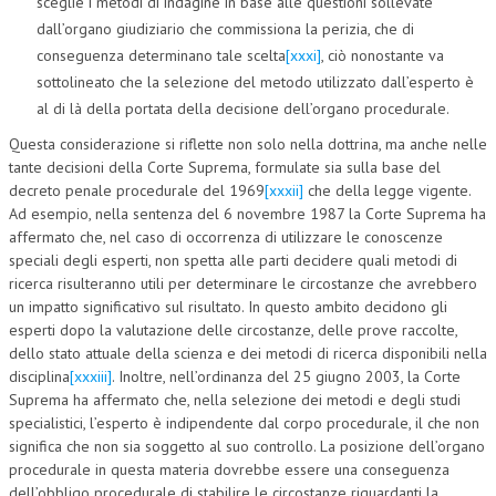
sceglie i metodi di indagine in base alle questioni sollevate
dall’organo giudiziario che commissiona la perizia, che di
conseguenza determinano tale scelta
[xxxi]
, ciò nonostante va
sottolineato che la selezione del metodo utilizzato dall’esperto è
al di là della portata della decisione dell’organo procedurale.
Questa considerazione si riflette non solo nella dottrina, ma anche nelle
tante decisioni della Corte Suprema, formulate sia sulla base del
decreto penale procedurale del 1969
[xxxii]
che della legge vigente.
Ad esempio, nella sentenza del 6 novembre 1987 la Corte Suprema ha
affermato che, nel caso di occorrenza di utilizzare le conoscenze
speciali degli esperti, non spetta alle parti decidere quali metodi di
ricerca risulteranno utili per determinare le circostanze che avrebbero
un impatto significativo sul risultato. In questo ambito decidono gli
esperti dopo la valutazione delle circostanze, delle prove raccolte,
dello stato attuale della scienza e dei metodi di ricerca disponibili nella
disciplina
[xxxiii]
. Inoltre, nell’ordinanza del 25 giugno 2003, la Corte
Suprema ha affermato che, nella selezione dei metodi e degli studi
specialistici, l’esperto è indipendente dal corpo procedurale, il che non
significa che non sia soggetto al suo controllo. La posizione dell’organo
procedurale in questa materia dovrebbe essere una conseguenza
dell’obbligo procedurale di stabilire le circostanze riguardanti la