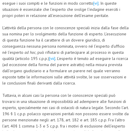
esegue i suoi compiti e le funzioni in modo corretto
[vi]
. In queste
situazioni è essenziale che l’esperto che svolge l’indagine eserciti i
propri poteri in relazione all’esecuzione dell’esame peritale.
L’attività della persona con le conoscenze speciali inizia dalla fase della
sua nomina per lo svolgimento della funzione di esperto. L’esecuzione
di questa funzione ha il carattere di un dovere giuridico, di
conseguenza nessuna persona nominata, ovvero né l’esperto d’ufficio
né l’esperto
ad hoc
, può rifiutarsi di partecipare al processo in questa
qualità (articolo 195 c.p.p.)
[vii]
. L’esperto è tenuto ad eseguire la ricerca
(ad eccezione della forma del parere astratto) nella misura prevista
dall’organo giudiziario e a formulare un parere nel quale verranno
esposte tutte le informazioni sulle attività svolte, le sue osservazioni e
le conclusioni finali derivanti dalla ricerca.
Tuttavia, in alcuni casi la persona con le conoscenze speciali può
trovarsi in una situazione di impossibilità ad adempiere alle funzioni di
esperto, specialmente nei casi di ostacoli di natura legale. Secondo l’art.
196 § 1 c.p.p. polacco operazioni peritali non possono essere svolte da
persone menzionate negli: art. 178, art. 182 e art. 185 c.p.p. Fra l’altro
l’art. 40§ 1 comma 1-3 e 5 c.p.p. fra i motivi di esclusione dell’esperto