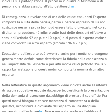
indica la sua partecipazione al processo in qualità di testimone o di
persona che abbia assistito all’atto delittuoso
[viii]
.
Di conseguenza la rivelazione di una delle cause escludenti l’esperto
comporta la nullità della perizia, perciò il parere espresso da lui non
costituisce nessuna prova (non può essere letto o divulgato nel corso
di ulteriori procedure, né influire sulle basi delle decisioni effettive ai
sensi dell’articolo 92 c.p.p. e 410 c.p.p.) e al posto di esperto escluso
viene convocato un altro esperto (articolo 196 § 2 c.p.p.).
L’esclusione dell’esperto può avvenire anche per i motivi che vengono
generalmente definiti come deterioranti la fiducia nella conoscenza o
nell’imparzialità dell’esperto o per altri motivi validi (articolo 196 § 3
c.p.p.). La rivelazione di questi motivi comporta la nomina di un altro
esperto.
Nella letteratura su questo argomento viene indicata anche l’esistenza
di ragioni soggettive esposte dall’esperto, giustificanti la presentazione
della domanda di esenzione dall’obbligo di prestare il suo ufficio. Fra
questi motivi bisogna elencare mancanza di competenza o della
qualifica, riconosciuta e dichiarata dall’esperto, in una disciplina
nell’ambito dell’indagine
[ix]
. Non è possibile applicare l’obbligo di