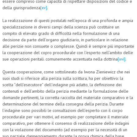
essere compreso come capacità di rispettare disposizioni del codice e
della giurisprudenza
[xv]
.
La realizzazione di questi postulati nell’epoca di una profonda e ampia
specializzazione in diversi campi della scienza può costituire un
compito di elevato grado di difficoltà nella formulazione di una
decisione da parte dell’organo giudiziario, in particolare in relazione
alle perizie non consuete o complesse. Quindi è sempre più importante
la cooperazione del copro procedurale con l’esperto nell’ambito delle
sue operazioni peritali. comunemente accentuata nella dottrina
[xvi]
.
Questa cooperazione, come sottolineato da Iwona Zieniewicz che nei
suoi studi si riferisce alla perizia sulla scrittura, ha per obiettivo: la
scelta “dell’esecutore” dell’indagine più adatto, la definizione dei
contenuti e dell’ambito della perizia mediante la formulazione delle
domande pertinenti, la corretta raccolta del materiale comparativo e la
determinazione del termine della consegna della perizia. Durante
l’indagine sono possibili le consultazioni dell’esperto con il corpo
procedurale per vari motivi, ad esempio per completare il materiale
comparativo, per ottenere il consenso di realizzazione delle indagini
con la violazione del documento (ad esempio per la necessità di un
suo parziale danneggiamento durante la prova chimica della base