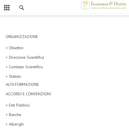
Chiuso
HOME
CHI SIAMO
ORGANIZZAZIONE
> Obiettivi
MISSION
> Direzione Scientifica
CONTATTI
> Comitato Scientifico
CENTRO STUDI
> Statuto
ALTA FORMAZIONE
ATTO COSTITUTIVO E STATUTO
ACCORDI E CONVENZIONI
ORGANIZZAZIONE
> Enti Pubblici
OBIETTIVI
> Banche
DIREZIONE SCIENTIFICA
> Alberghi
ALTA FORMAZIONE