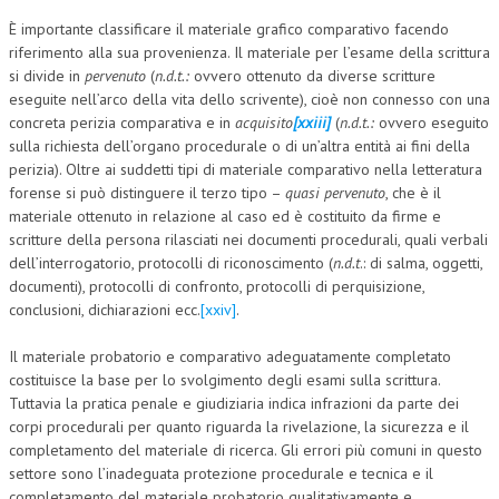
È importante classificare il materiale grafico comparativo facendo
riferimento alla sua provenienza. Il materiale per l’esame della scrittura
si divide in
pervenuto
(
n.d.t.:
ovvero ottenuto da diverse scritture
eseguite nell’arco della vita dello scrivente), cioè non connesso con una
concreta perizia comparativa e in
acquisito
[xxiii]
(
n.d.t.:
ovvero eseguito
sulla richiesta dell’organo procedurale o di un’altra entità ai fini della
perizia). Oltre ai suddetti tipi di materiale comparativo nella letteratura
forense si può distinguere il terzo tipo –
quasi pervenuto
, che è il
materiale ottenuto in relazione al caso ed è costituito da firme e
scritture della persona rilasciati nei documenti procedurali, quali verbali
dell’interrogatorio, protocolli di riconoscimento (
n.d.t
.: di salma, oggetti,
documenti), protocolli di confronto, protocolli di perquisizione,
conclusioni, dichiarazioni ecc.
[xxiv]
.
Il materiale probatorio e comparativo adeguatamente completato
costituisce la base per lo svolgimento degli esami sulla scrittura.
Tuttavia la pratica penale e giudiziaria indica infrazioni da parte dei
corpi procedurali per quanto riguarda la rivelazione, la sicurezza e il
completamento del materiale di ricerca. Gli errori più comuni in questo
settore sono l’inadeguata protezione procedurale e tecnica e il
completamento del materiale probatorio qualitativamente e