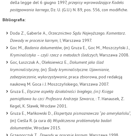
della legge del 6 giugno 1997,
przepisy wprowadzające Kodeks
postępowania karnego
, Dz. U. (G.U.) N. 89, pos. 556, con modifiche.
Bibliografia:
Doda Z., Gaberle A.,
Orzecznictwo Sądu Najwyższego. Komentarz.
Dowody w procesie karnym,
I, Warszawa 1997.
Goc M.,
Badania dokumentów
, (in:) Gruza E., Goc M., Moszczyński J.,
Kryminalistyka – czyli rzecz o metodach śledczych,
Warszawa 2008.
Goc, Łuszczuk A., Oleksiewicz E.,
Dokument jako ślad
kryminalistyczny
, (in:)
Ślady kryminalistyczne. Ujawnianie,
zabezpieczanie, wykorzystywanie
, praca zbiorowa, pod redakcją
naukową M. Goca i J. Moszczyńskiego, Warszawa 2007.
Gruza E.,
Etyczne aspekty działalności biegłego,
(in:) Księga
pamiątkowa ku czci Profesora Andrzeja Szwarca,
: T. Hanausek, Z.
Kegel, K. Sławik, Wrocław 2001.
Gruza E., Mańkowski D.,
Ekspertyza pismoznawcza “po amerykańsku
“,
(in:) Cieśla R. (a cura di)
Współczesna problematyka badań
dokumentów
, Wrocław 2015.
Grzegorczyk T.,
Dowody w procesie karnym,
Warszawa 1998.