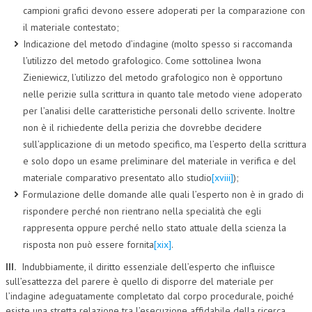
campioni grafici devono essere adoperati per la comparazione con
il materiale contestato;
Indicazione del metodo d’indagine (molto spesso si raccomanda
l’utilizzo del metodo grafologico. Come sottolinea Iwona
Zieniewicz, l’utilizzo del metodo grafologico non è opportuno
nelle perizie sulla scrittura in quanto tale metodo viene adoperato
per l’analisi delle caratteristiche personali dello scrivente. Inoltre
non è il richiedente della perizia che dovrebbe decidere
sull’applicazione di un metodo specifico, ma l’esperto della scrittura
e solo dopo un esame preliminare del materiale in verifica e del
materiale comparativo presentato allo studio
[xviii]
);
Formulazione delle domande alle quali l’esperto non è in grado di
rispondere perché non rientrano nella specialità che egli
rappresenta oppure perché nello stato attuale della scienza la
risposta non può essere fornita
[xix]
.
III.
Indubbiamente, il diritto essenziale dell’esperto che influisce
sull’esattezza del parere è quello di disporre del materiale per
l’indagine adeguatamente completato dal corpo procedurale, poiché
esiste una stretta relazione tra l’esecuzione affidabile della ricerca