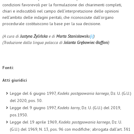
condizioni favorevoli per la formulazione dei chiarimenti completi,
chiari e indiscutibili nel campo dell’interpretazione delle opinioni
nell’ambito delle indagini peritali, che riconosciute dall’organo
procedurale costituiscono la base per la sua decisione.
(A cura di
Justyna Żylińska
e di
Marta Stanisławsk
a
[i]
)
(Traduzione dalla lingua polacca di
Jolanta Grębowiec-Baffoni
)
Fonti:
Atti giuridici
Legge del 6 giugno 1997,
Kodeks postępowania karnego
, Dz. U. (G.U.)
del 2020, pos. 30.
Legge del 9 giugno 1997,
Kodeks karny
, Dz. U. (G.U.) del 2019,
pos.1950.
Legge del 19 aprile 1969,
Kodeks postępowania karnego
, Dz. U.
(G.U.) del 1969, N. 13, pos. 96 con modifiche; abrogata dall’art. 3§1