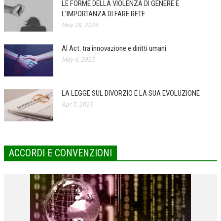
LE FORME DELLA VIOLENZA DI GENERE E
L’IMPORTANZA DI FARE RETE
COLLABORA CON NOI
May 28, 2026
ECONOMIA
AI Act: tra innovazione e diritti umani
CORPORATE SOCIAL RESPONSIBILITY
May 6, 2025
ECONOMIA DELL’ARTE
INTERNAZIONALIZZAZIONE
LA LEGGE SUL DIVORZIO E LA SUA EVOLUZIONE
Apr 7, 2025
HUMAN RESOURCES
RISORSE UMANE
MARKETING
ACCORDI E CONVENZIONI
TREASURY IN FINANCIAL SERVICES
RISK MANAGEMENT
SVILUPPO SOSTENIBILE
PERSONA E CITTÀ