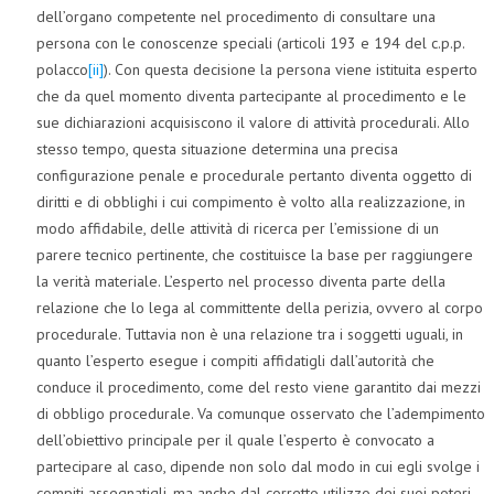
dell’organo competente nel procedimento di consultare una
persona con le conoscenze speciali (articoli 193 e 194 del c.p.p.
polacco
[ii]
). Con questa decisione la persona viene istituita esperto
che da quel momento diventa partecipante al procedimento e le
sue dichiarazioni acquisiscono il valore di attività procedurali. Allo
stesso tempo, questa situazione determina una precisa
configurazione penale e procedurale pertanto diventa oggetto di
diritti e di obblighi i cui compimento è volto alla realizzazione, in
modo affidabile, delle attività di ricerca per l’emissione di un
parere tecnico pertinente, che costituisce la base per raggiungere
la verità materiale. L’esperto nel processo diventa parte della
relazione che lo lega al committente della perizia, ovvero al corpo
procedurale. Tuttavia non è una relazione tra i soggetti uguali, in
quanto l’esperto esegue i compiti affidatigli dall’autorità che
conduce il procedimento, come del resto viene garantito dai mezzi
di obbligo procedurale. Va comunque osservato che l’adempimento
dell’obiettivo principale per il quale l’esperto è convocato a
partecipare al caso, dipende non solo dal modo in cui egli svolge i
compiti assegnatigli, ma anche dal corretto utilizzo dei suoi poteri,