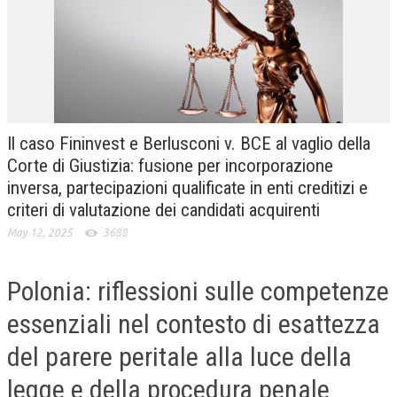
CRIMINOLOGIA TRIBUTARIA
CFC E PARADISI FISCALI
TRANSFER PRICING
PRASSI
Il caso Fininvest e Berlusconi v. BCE al vaglio della
AMMINISTRATIVA
Corte di Giustizia: fusione per incorporazione
inversa, partecipazioni qualificate in enti creditizi e
TRIBUTARIA
criteri di valutazione dei candidati acquirenti
GIURISPRUDENZA
May 12, 2025
3688
EUROPEA
Polonia: riflessioni sulle competenze
COSTITUZIONALE
essenziali nel contesto di esattezza
CIVILE
del parere peritale alla luce della
TRIBUTARIA
legge e della procedura penale
PENALE