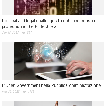
L’UMANISTA
DIRITTO
Political and legal challenges to enhance consumer
DIRITTO PENALE D’IMPRESA
protection in the Fintech era
Jun 18, 2025
537
DIRITTO DEL LAVORO
DIRITTO DEL WEB
DIRITTO DELLE IMPRESE IN CRISI
CRIMINOLOGIA E CRIMINALISTICA
SICUREZZA SUL LAVORO
FISCO
L’Open Government nella Pubblica Amministrazione
DIRITTO TRIBUTARIO
May 23, 2025
4168
FISCALITÀ INTERNAZIONALE
TAX RISK MANAGEMENT