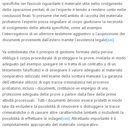
specifiche nei fascicoli riguardanti il materiale utile nello svolgimento
delle operazioni peritali, di cui l’esperto è tenuto a rendere conto nelle
conclusioni finali. Si presume che nell’ambito di raccolta del materiale
probatorio l’esperto possa segnalare al corpo giudiziario la necessità
di svolgimento delle attività specifiche, come ad esempio
l’interrogatorio di un ulteriore testimone aggiuntivo o l’acquisizione dei
documenti provenienti dall’estero tramite l’assistenza legale
[xxi]
.
Va sottolineato che il principio di gestione formale della perizia
obbliga il corpo procedurale di proteggere le prove, rivelarle in modo
adeguato (ad esempio spiegare se si tratta di un contratto o di un
testamento falsificato) e di assegnare il valore adeguato al materiale
comparativo utilizzato nell’esame della scrittura manuale. La garanzia
dell’ottimale utilizzo di ogni traccia criminalistica nel processo
probatorio, incluso i documenti, costituisce un impegno di una
protezione adeguata delle prove a partire dalla fase delle prime
attività processuali. Tutti i documenti devono essere protetti in modo
tale da escludere la possibilità di rimuovere o distruggere le tracce
criminalistiche o di causare altre caratteristiche limitanti o escludenti la
possibilità di effettuare le indagini
[xxii]
. Altrettanto importante è il
completamento appropriato del materiale comparativo.