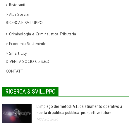
> Ristoranti
CORSI CE.S.E.D.
> Altri Servizi
ARCHIVIO CORSI 2015
RICERCA E SVILUPPO
DIVENTA SOCIO
> Criminologia e Criminalistica Tributaria
BROCHURE CE.S.E.D.
> Economia Sostenibile
> Smart City
LA RIVISTA
DIVENTA SOCIO Ce.S.E.D.
LA RIVISTA
CONTATTI
COMITATO SCIENTIFICO
COMITATO EDITORIALE
RICERCA & SVILUPPO
REDAZIONE
L’impiego dei metodi A.I., da strumento operativo a
PEER REVIEW
scelta di politica pubblica: prospettive future
May 28, 2026
CODICE ETICO
AUTORI