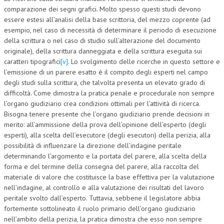
comparazione dei segni grafici. Molto spesso questi studi devono
essere estesi all’analisi della base scrittoria, del mezzo coprente (ad
esempio, nel caso di necessità di determinare il periodo di esecuzione
della scrittura o nel caso di studio sull’alterazione del documento
originale), della scrittura danneggiata e della scrittura eseguita sui
caratteri tipografici
[v]
. Lo svolgimento delle ricerche in questo settore e
l’emissione di un parere esatto è il compito degli esperti nel campo
degli studi sulla scrittura, che talvolta presenta un elevato grado di
difficoltà. Come dimostra la pratica penale e procedurale non sempre
l’organo giudiziario crea condizioni ottimali per l’attività di ricerca.
Bisogna tenere presente che l’organo giudiziario prende decisioni in
merito: all’ammissione della prova dell’opinione dell’esperto (degli
esperti), alla scelta dell’esecutore (degli esecutori) della perizia, alla
possibilità di influenzare la direzione dell’indagine peritale
determinando l’argomento e la portata del parere, alla scelta della
forma e del termine della consegna del parere, alla raccolta del
materiale di valore che costituisce la base effettiva per la valutazione
nell’indagine, al controllo e alla valutazione dei risultati del lavoro
peritale svolto dall’esperto. Tuttavia, sebbene il legislatore abbia
fortemente sottolineato il ruolo primario dell’organo giudiziario
nell’ambito della perizia, la pratica dimostra che esso non sempre