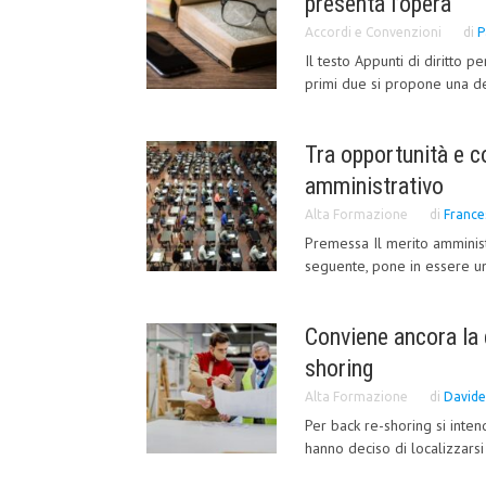
presenta l’opera
Accordi e Convenzioni
di
P
Il testo Appunti di diritto 
primi due si propone una def
Tra opportunità e c
amministrativo
Alta Formazione
di
France
Premessa Il merito amminist
seguente, pone in essere una
Conviene ancora la 
shoring
Alta Formazione
di
Davide
Per back re-shoring si int
hanno deciso di localizzarsi a