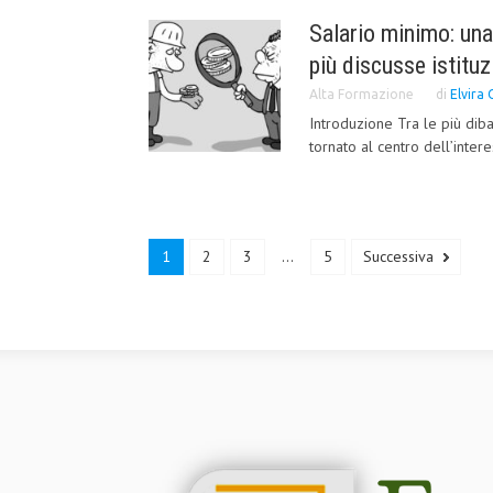
Salario minimo: una
più discusse istituz
Alta Formazione
di
Elvira 
Introduzione Tra le più diba
tornato al centro dell’intere
1
2
3
...
5
Successiva