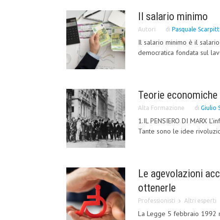
Il salario minimo
Autori
di
Pasquale Scarpit
Il salario minimo è il salar
democratica fondata sul lavo
Teorie economiche 
Alta Formazione
di
Giulio 
1.IL PENSIERO DI MARX L’inf
Tante sono le idee rivoluzi
Le agevolazioni acc
ottenerle
Professionisti
Altri esperti
La Legge 5 febbraio 1992 n.1