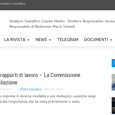
omitato Scientifico
Direttore Scientifico: Claudio Melillo - Direttore Responsabile: Seren
Responsabile di Redazione: Marco Schiariti
LA RIVISTA
NEWS
TELEGRAM
DOCUMENTI
 rapporti di lavoro – La Commissione
iliazione
el lavoro
di
Elvira Ciociano
-
Mar 22, 2024
iva si esprime in diverse modalità e per molteplici casistiche negli
derata l’importanza che ha nella prevenzione o nella