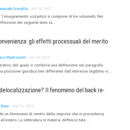
asquale Scarpitta
-
Jun 30, 2023
per l’insegnamento scolastico si compone di tre volumetti. Nei
inizione dei seguenti temi: la...
onvenienza: gli effetti processuali del merito
sco Mastroianni
-
Jun 30, 2023
rativo, del quale si conferirà una definizione nel paragrafo
 posizione giuridica ben differente dall’interesse legittimo e...
delocalizzazione? Il fenomeno del back re-
 Raso
-
May 31, 2023
ende un fenomeno di rientro delle imprese che in precedenza
ll’estero. La letteratura in materia, definisce tale...