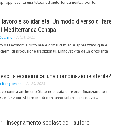
cap rappresenta una tutela ed aiuto fondamentali per le...
 lavoro e solidarietà. Un modo diverso di fare
di Mediterranea Canapa
Ciociano
-
Jul 31, 2023
to sull’economia circolare è ormai diffuso e apprezzato quale
schemi di produzione tradizionali. L’innovatività della circolarità
rescita economica: una combinazione sterile?
 Bongiovanni
-
Jul 29, 2023
conomica anche uno Stato necessita di risorse finanziarie per
ue funzioni. Al termine di ogni anno solare l’esecutivo...
er l’insegnamento scolastico: l’autore