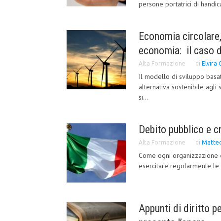
persone portatrici di handi
Economia circolare,
economia: il caso 
Alta Formazione
di
Elvira 
Il modello di sviluppo basa
alternativa sostenibile agli 
si...
Debito pubblico e c
Alta Formazione
di
Matteo
Come ogni organizzazione e
esercitare regolarmente le s
Appunti di diritto p