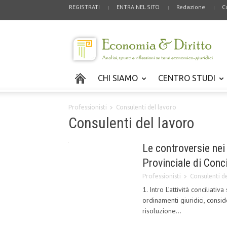
REGISTRATI
ENTRA NEL SITO
Redazione
C
CHI SIAMO
CENTRO STUDI
Professionisti
Consulenti del lavoro
Consulenti del lavoro
Le controversie nei
Provinciale di Conc
Professionisti
Consulenti d
1. Intro L’attività conciliat
ordinamenti giuridici, consi
risoluzione...