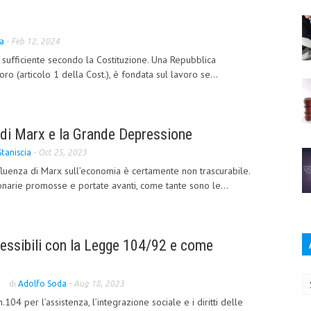
ta
-
Feb 12, 2024
io sufficiente secondo la Costituzione. Una Repubblica
ro (articolo 1 della Cost.), è fondata sul lavoro se...
di Marx e la Grande Depressione
Staniscia
-
Oct 25, 2023
luenza di Marx sull’economia è certamente non trascurabile.
onarie promosse e portate avanti, come tante sono le...
essibili con la Legge 104/92 e come
Ar
di
Adolfo Soda
-
Aug 18, 2023
04 per l’assistenza, l’integrazione sociale e i diritti delle