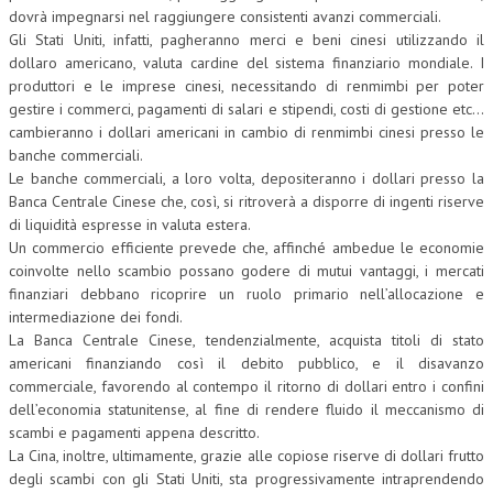
dovrà impegnarsi nel raggiungere consistenti avanzi commerciali.
Gli Stati Uniti, infatti, pagheranno merci e beni cinesi utilizzando il
dollaro americano, valuta cardine del sistema finanziario mondiale. I
produttori e le imprese cinesi, necessitando di renmimbi per poter
gestire i commerci, pagamenti di salari e stipendi, costi di gestione etc…
cambieranno i dollari americani in cambio di renmimbi cinesi presso le
banche commerciali.
Le banche commerciali, a loro volta, depositeranno i dollari presso la
Banca Centrale Cinese che, così, si ritroverà a disporre di ingenti riserve
di liquidità espresse in valuta estera.
Un commercio efficiente prevede che, affinché ambedue le economie
coinvolte nello scambio possano godere di mutui vantaggi, i mercati
finanziari debbano ricoprire un ruolo primario nell’allocazione e
intermediazione dei fondi.
La Banca Centrale Cinese, tendenzialmente, acquista titoli di stato
americani finanziando così il debito pubblico, e il disavanzo
commerciale, favorendo al contempo il ritorno di dollari entro i confini
dell’economia statunitense, al fine di rendere fluido il meccanismo di
scambi e pagamenti appena descritto.
La Cina, inoltre, ultimamente, grazie alle copiose riserve di dollari frutto
degli scambi con gli Stati Uniti, sta progressivamente intraprendendo