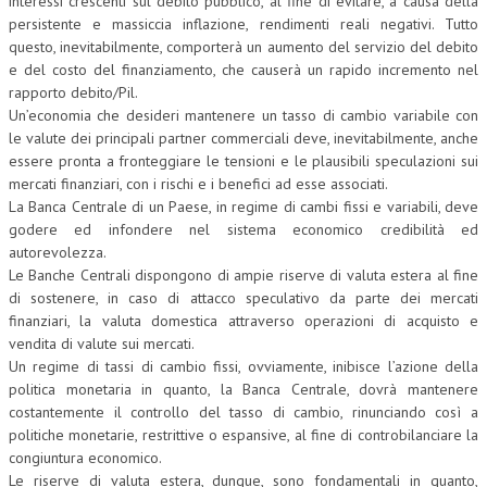
interessi crescenti sul debito pubblico, al fine di evitare, a causa della
persistente e massiccia inflazione, rendimenti reali negativi. Tutto
questo, inevitabilmente, comporterà un aumento del servizio del debito
e del costo del finanziamento, che causerà un rapido incremento nel
rapporto debito/Pil.
Un’economia che desideri mantenere un tasso di cambio variabile con
le valute dei principali partner commerciali deve, inevitabilmente, anche
essere pronta a fronteggiare le tensioni e le plausibili speculazioni sui
mercati finanziari, con i rischi e i benefici ad esse associati.
La Banca Centrale di un Paese, in regime di cambi fissi e variabili, deve
godere ed infondere nel sistema economico credibilità ed
autorevolezza.
Le Banche Centrali dispongono di ampie riserve di valuta estera al fine
di sostenere, in caso di attacco speculativo da parte dei mercati
finanziari, la valuta domestica attraverso operazioni di acquisto e
vendita di valute sui mercati.
Un regime di tassi di cambio fissi, ovviamente, inibisce l’azione della
politica monetaria in quanto, la Banca Centrale, dovrà mantenere
costantemente il controllo del tasso di cambio, rinunciando così a
politiche monetarie, restrittive o espansive, al fine di controbilanciare la
congiuntura economico.
Le riserve di valuta estera, dunque, sono fondamentali in quanto,