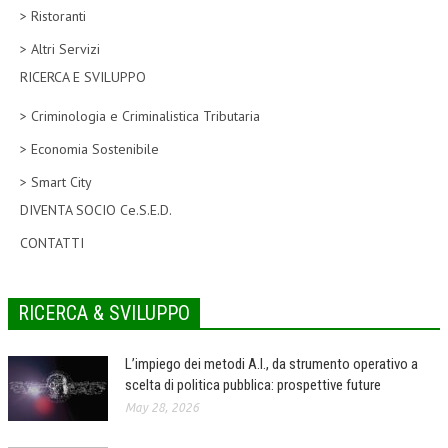
> Ristoranti
CORSI CE.S.E.D.
> Altri Servizi
ARCHIVIO CORSI 2015
RICERCA E SVILUPPO
DIVENTA SOCIO
> Criminologia e Criminalistica Tributaria
BROCHURE CE.S.E.D.
> Economia Sostenibile
> Smart City
LA RIVISTA
DIVENTA SOCIO Ce.S.E.D.
LA RIVISTA
CONTATTI
COMITATO SCIENTIFICO
COMITATO EDITORIALE
RICERCA & SVILUPPO
REDAZIONE
L’impiego dei metodi A.I., da strumento operativo a
PEER REVIEW
scelta di politica pubblica: prospettive future
May 28, 2026
CODICE ETICO
AUTORI