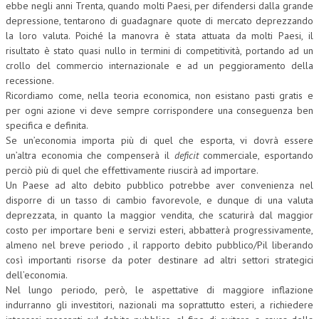
ebbe negli anni Trenta, quando molti Paesi, per difendersi dalla grande
depressione, tentarono di guadagnare quote di mercato deprezzando
la loro valuta. Poiché la manovra è stata attuata da molti Paesi, il
risultato è stato quasi nullo in termini di competitività, portando ad un
crollo del commercio internazionale e ad un peggioramento della
recessione.
Ricordiamo come, nella teoria economica, non esistano pasti gratis e
per ogni azione vi deve sempre corrispondere una conseguenza ben
specifica e definita.
Se un’economia importa più di quel che esporta, vi dovrà essere
un’altra economia che compenserà il
deficit
commerciale, esportando
perciò più di quel che effettivamente riuscirà ad importare.
Un Paese ad alto debito pubblico potrebbe aver convenienza nel
disporre di un tasso di cambio favorevole, e dunque di una valuta
deprezzata, in quanto la maggior vendita, che scaturirà dal maggior
costo per importare beni e servizi esteri, abbatterà progressivamente,
almeno nel breve periodo , il rapporto debito pubblico/Pil liberando
così importanti risorse da poter destinare ad altri settori strategici
dell’economia.
Nel lungo periodo, però, le aspettative di maggiore inflazione
indurranno gli investitori, nazionali ma soprattutto esteri, a richiedere