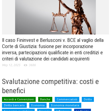
CRIMINOLOGIA TRIBUTARIA
CFC E PARADISI FISCALI
TRANSFER PRICING
PRASSI
Il caso Fininvest e Berlusconi v. BCE al vaglio della
AMMINISTRATIVA
Corte di Giustizia: fusione per incorporazione
inversa, partecipazioni qualificate in enti creditizi e
TRIBUTARIA
criteri di valutazione dei candidati acquirenti
GIURISPRUDENZA
May 12, 2025
3686
EUROPEA
Svalutazione competitiva: costi e
COSTITUZIONALE
benefici
CIVILE
TRIBUTARIA
Accordi e Convenzioni
Banche
Commercialisti
Diritto
Diritto bancario
Economia
Economia monetaria
PENALE