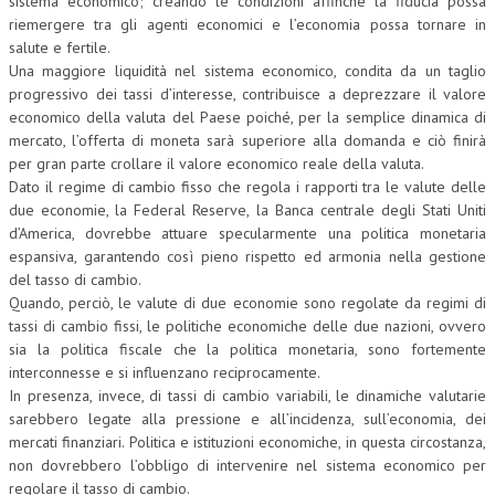
sistema economico; creando le condizioni affinché la fiducia possa
riemergere tra gli agenti economici e l’economia possa tornare in
salute e fertile.
Una maggiore liquidità nel sistema economico, condita da un taglio
progressivo dei tassi d’interesse, contribuisce a deprezzare il valore
economico della valuta del Paese poiché, per la semplice dinamica di
mercato, l’offerta di moneta sarà superiore alla domanda e ciò finirà
per gran parte crollare il valore economico reale della valuta.
Dato il regime di cambio fisso che regola i rapporti tra le valute delle
due economie, la Federal Reserve, la Banca centrale degli Stati Uniti
d’America, dovrebbe attuare specularmente una politica monetaria
espansiva, garantendo così pieno rispetto ed armonia nella gestione
del tasso di cambio.
Quando, perciò, le valute di due economie sono regolate da regimi di
tassi di cambio fissi, le politiche economiche delle due nazioni, ovvero
sia la politica fiscale che la politica monetaria, sono fortemente
interconnesse e si influenzano reciprocamente.
In presenza, invece, di tassi di cambio variabili, le dinamiche valutarie
sarebbero legate alla pressione e all’incidenza, sull’economia, dei
mercati finanziari. Politica e istituzioni economiche, in questa circostanza,
non dovrebbero l’obbligo di intervenire nel sistema economico per
regolare il tasso di cambio.