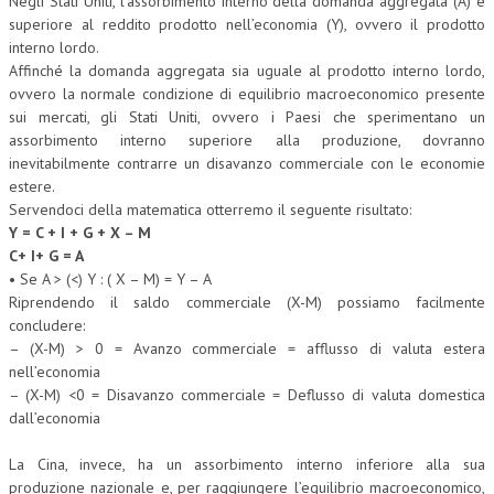
Negli Stati Uniti, l’assorbimento interno della domanda aggregata (A) è
superiore al reddito prodotto nell’economia (Y), ovvero il prodotto
interno lordo.
Affinché la domanda aggregata sia uguale al prodotto interno lordo,
ovvero la normale condizione di equilibrio macroeconomico presente
sui mercati, gli Stati Uniti, ovvero i Paesi che sperimentano un
assorbimento interno superiore alla produzione, dovranno
inevitabilmente contrarre un disavanzo commerciale con le economie
estere.
Servendoci della matematica otterremo il seguente risultato:
Y = C + I + G + X – M
C+ I+ G = A
• Se A > (<) Y : ( X – M) = Y – A
Riprendendo il saldo commerciale (X-M) possiamo facilmente
concludere:
– (X-M) > 0 = Avanzo commerciale = afflusso di valuta estera
nell’economia
– (X-M) <0 = Disavanzo commerciale = Deflusso di valuta domestica
dall’economia
La Cina, invece, ha un assorbimento interno inferiore alla sua
produzione nazionale e, per raggiungere l’equilibrio macroeconomico,