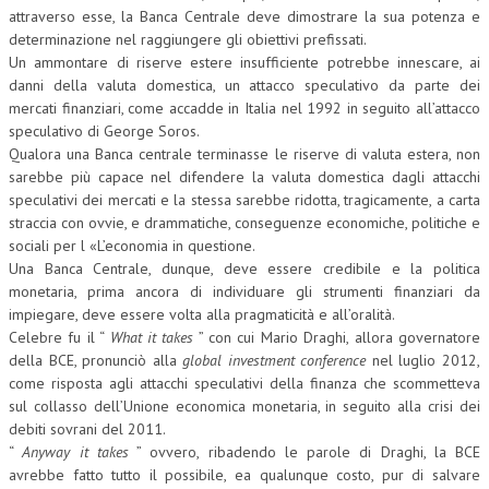
attraverso esse, la Banca Centrale deve dimostrare la sua potenza e
determinazione nel raggiungere gli obiettivi prefissati.
Un ammontare di riserve estere insufficiente potrebbe innescare, ai
danni della valuta domestica, un attacco speculativo da parte dei
mercati finanziari, come accadde in Italia nel 1992 in seguito all’attacco
speculativo di George Soros.
Qualora una Banca centrale terminasse le riserve di valuta estera, non
sarebbe più capace nel difendere la valuta domestica dagli attacchi
speculativi dei mercati e la stessa sarebbe ridotta, tragicamente, a carta
straccia con ovvie, e drammatiche, conseguenze economiche, politiche e
sociali per l «L’economia in questione.
Una Banca Centrale, dunque, deve essere credibile e la politica
monetaria, prima ancora di individuare gli strumenti finanziari da
impiegare, deve essere volta alla pragmaticità e all’oralità.
Celebre fu il “
What it takes
” con cui Mario Draghi, allora governatore
della BCE, pronunciò alla
global investment conference
nel luglio 2012,
come risposta agli attacchi speculativi della finanza che scommetteva
sul collasso dell’Unione economica monetaria, in seguito alla crisi dei
debiti sovrani del 2011.
“
Anyway it takes
” ovvero, ribadendo le parole di Draghi, la BCE
avrebbe fatto tutto il possibile, ea qualunque costo, pur di salvare