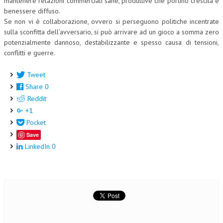
mantenere relazioni commerciali sane, produttive che portino crescita e
benessere diffuso.
Se non vi è collaborazione, ovvero si perseguono politiche incentrate
sulla sconfitta dell’avversario, si può arrivare ad un gioco a somma zero
potenzialmente dannoso, destabilizzante e spesso causa di tensioni,
conflitti e guerre.
Tweet
Share
0
Reddit
+1
Pocket
Save
LinkedIn
0