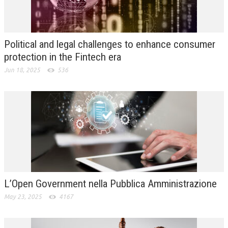
L’UMANISTA
DIRITTO
Political and legal challenges to enhance consumer
DIRITTO PENALE D’IMPRESA
protection in the Fintech era
Jun 18, 2025
536
DIRITTO DEL LAVORO
DIRITTO DEL WEB
DIRITTO DELLE IMPRESE IN CRISI
CRIMINOLOGIA E CRIMINALISTICA
SICUREZZA SUL LAVORO
FISCO
L’Open Government nella Pubblica Amministrazione
DIRITTO TRIBUTARIO
May 23, 2025
4167
FISCALITÀ INTERNAZIONALE
TAX RISK MANAGEMENT