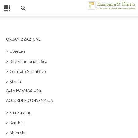
Chiuso
HOME
CHI SIAMO
ORGANIZZAZIONE
> Obiettivi
MISSION
> Direzione Scientifica
CONTATTI
> Comitato Scientifico
CENTRO STUDI
> Statuto
ALTA FORMAZIONE
ATTO COSTITUTIVO E STATUTO
ACCORDI E CONVENZIONI
ORGANIZZAZIONE
> Enti Pubblici
OBIETTIVI
> Banche
DIREZIONE SCIENTIFICA
> Alberghi
ALTA FORMAZIONE