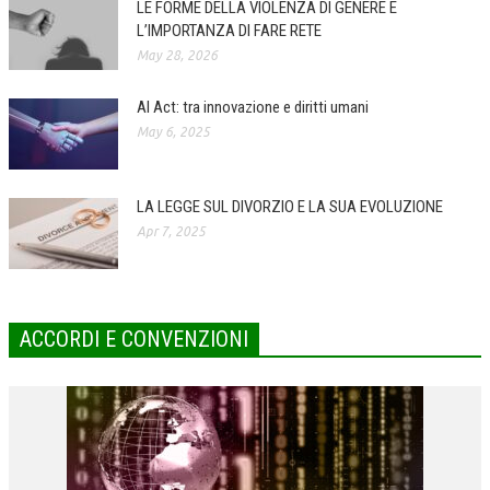
LE FORME DELLA VIOLENZA DI GENERE E
L’IMPORTANZA DI FARE RETE
COLLABORA CON NOI
May 28, 2026
ECONOMIA
AI Act: tra innovazione e diritti umani
CORPORATE SOCIAL RESPONSIBILITY
May 6, 2025
ECONOMIA DELL’ARTE
INTERNAZIONALIZZAZIONE
LA LEGGE SUL DIVORZIO E LA SUA EVOLUZIONE
Apr 7, 2025
HUMAN RESOURCES
RISORSE UMANE
MARKETING
ACCORDI E CONVENZIONI
TREASURY IN FINANCIAL SERVICES
RISK MANAGEMENT
SVILUPPO SOSTENIBILE
PERSONA E CITTÀ