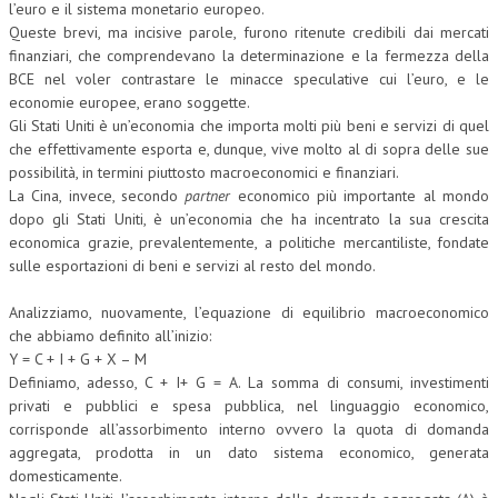
l’euro e il sistema monetario europeo.
Queste brevi, ma incisive parole, furono ritenute credibili dai mercati
finanziari, che comprendevano la determinazione e la fermezza della
BCE nel voler contrastare le minacce speculative cui l’euro, e le
economie europee, erano soggette.
Gli Stati Uniti è un’economia che importa molti più beni e servizi di quel
che effettivamente esporta e, dunque, vive molto al di sopra delle sue
possibilità, in termini piuttosto macroeconomici e finanziari.
La Cina, invece, secondo
partner
economico più importante al mondo
dopo gli Stati Uniti, è un’economia che ha incentrato la sua crescita
economica grazie, prevalentemente, a politiche mercantiliste, fondate
sulle esportazioni di beni e servizi al resto del mondo.
Analizziamo, nuovamente, l’equazione di equilibrio macroeconomico
che abbiamo definito all’inizio:
Y = C + I + G + X – M
Definiamo, adesso, C + I+ G = A. La somma di consumi, investimenti
privati e pubblici e spesa pubblica, nel linguaggio economico,
corrisponde all’assorbimento interno ovvero la quota di domanda
aggregata, prodotta in un dato sistema economico, generata
domesticamente.