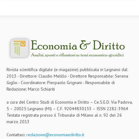
L’UMANISTA
DIRITTO
DIRITTO PENALE D’IMPRESA
DIRITTO DEL LAVORO
DIRITTO DEL WEB
DIRITTO DELLE IMPRESE IN CRISI
Rivista scientifica digitale (e-magazine) pubblicata in Legnano dal
2013 - Direttore: Claudio Melillo - Direttore Responsabile: Serena
CRIMINOLOGIA E CRIMINALISTICA
Giglio - Coordinatore: Pierpaolo Grignani - Responsabile di
Redazione: Marco Schiariti
SICUREZZA SUL LAVORO
a cura del Centro Studi di Economia e Diritto – Ce.S.E.D. Via Padova,
FISCO
5 – 20025 Legnano (MI) – C.F. 92044830153 – ISSN 2282-3964
DIRITTO TRIBUTARIO
Testata registrata presso il Tribunale di Milano al n. 92 del 26
marzo 2013
FISCALITÀ INTERNAZIONALE
Contattaci:
redazione@economiaediritto.it
TAX RISK MANAGEMENT