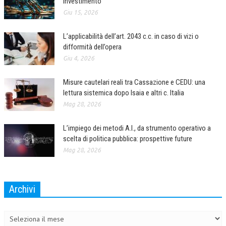
investimento
Giu 15, 2026
COLLABORA CON NOI
L’applicabilità dell’art. 2043 c.c. in caso di vizi o
ECONOMIA
difformità dell’opera
CORPORATE SOCIAL RESPONSIBILITY
Giu 4, 2026
ECONOMIA DELL’ARTE
Misure cautelari reali tra Cassazione e CEDU: una
lettura sistemica dopo Isaia e altri c. Italia
INTERNAZIONALIZZAZIONE
Mag 28, 2026
HUMAN RESOURCES
L’impiego dei metodi A.I., da strumento operativo a
RISORSE UMANE
scelta di politica pubblica: prospettive future
MARKETING
Mag 28, 2026
TREASURY IN FINANCIAL SERVICES
RISK MANAGEMENT
Archivi
Archivi
SVILUPPO SOSTENIBILE
PERSONA E CITTÀ