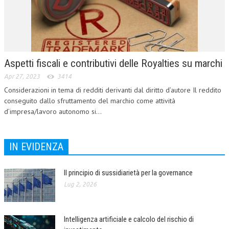
CORSI CE.S.E.D.
ARCHIVIO CORSI 2015
DIVENTA SOCIO
Aspetti fiscali e contributivi delle Royalties su marchi
BROCHURE CE.S.E.D.
Apr 27, 2023
3414
Considerazioni in tema di redditi derivanti dal diritto d’autore Il reddito
LA RIVISTA
conseguito dallo sfruttamento del marchio come attività
d’impresa/lavoro autonomo si...
LA RIVISTA
COMITATO SCIENTIFICO
IN EVIDENZA
COMITATO EDITORIALE
REDAZIONE
Il principio di sussidiarietà per la governance
Lug 2, 2026
PEER REVIEW
CODICE ETICO
Intelligenza artificiale e calcolo del rischio di
AUTORI