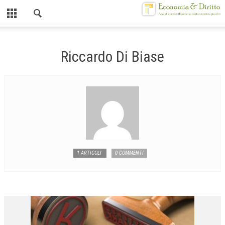
Chiuso
HOME
Riccardo Di Biase
CHI SIAMO
MISSION
CONTATTI
CENTRO STUDI
ATTO COSTITUTIVO E STATUTO
1 ARTICOLI
0 COMMENTI
ORGANIZZAZIONE
OBIETTIVI
DIREZIONE SCIENTIFICA
ALTA FORMAZIONE