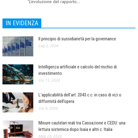
“L’evoluzione del rapporto...
COLLABORA CON NOI
IN EVIDENZA
ECONOMIA
CORPORATE SOCIAL RESPONSIBILITY
Il principio di sussidiarietà per la governance
ECONOMIA DELL’ARTE
Lug 2, 2026
INTERNAZIONALIZZAZIONE
Intelligenza artificiale e calcolo del rischio di
HUMAN RESOURCES
investimento
RISORSE UMANE
Giu 15, 2026
MARKETING
L’applicabilità dell’art. 2043 c.c. in caso di vizi o
difformità dell’opera
TREASURY IN FINANCIAL SERVICES
Giu 4, 2026
RISK MANAGEMENT
Misure cautelari reali tra Cassazione e CEDU: una
SVILUPPO SOSTENIBILE
lettura sistemica dopo Isaia e altri c. Italia
PERSONA E CITTÀ
Mag 28, 2026