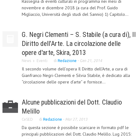
Rassegna di eventi culturali in programma nei mesi di
novembre e dicembre 2018 (a cura del Prof. Guido
CORSI CE.S.E.D.
Migliaccio, Università degli studi del Sannio) 1) Capitolo...
ARCHIVIO CORSI 2015
DIVENTA SOCIO
G. Negri Clementi – S. Stabile (a cura di), Il
Diritto dell'Arte. La circolazione delle
BROCHURE CE.S.E.D.
opere d'arte, Skira, 2013
LA RIVISTA
News
Eventi
di
Redazione
-
Gen 21, 2014
Il secondo volume dell’opera Il Diritto dell’Arte, a cura di
LA RIVISTA
Gianfranco Negri-Clementi e Silvia Stabile, è dedicato alla
COMITATO SCIENTIFICO
“circolazione delle opere d’arte” e fornisce...
COMITATO EDITORIALE
Alcune pubblicazioni del Dott. Claudio
REDAZIONE
Melillo
PEER REVIEW
CeSED
di
Redazione
-
Mar 27, 2013
Da questa sezione è possibile scaricare in formato pdf le
CODICE ETICO
principali pubblicazioni del Dott. Claudio Melillo. Lug 2015:
AUTORI