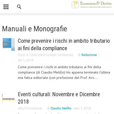
Chiuso
HOME
Manuali e Monografie
CHI SIAMO
Come prevenire i rischi in ambito tributario
MISSION
ai fini della compliance
CONTATTI
Fisco
Controlled Foreign Companies
di
Redazione
-
Dic 1, 2019
CENTRO STUDI
Come prevenire i rischi in ambito tributario ai fini della
compliance (di Claudio Melillo) Ho appena terminato l'ultima
ATTO COSTITUTIVO E STATUTO
mia fatica editoriale (con prefazione del Prof. Avv....
ORGANIZZAZIONE
OBIETTIVI
Eventi culturali: Novembre e Dicembre
2018
DIREZIONE SCIENTIFICA
Alta Formazione
di
Claudio Melillo
-
Nov 1, 2018
ALTA FORMAZIONE