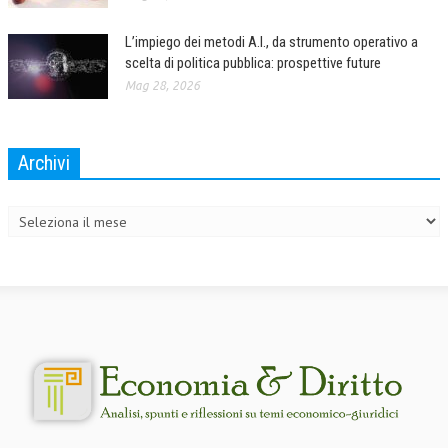
L’UMANISTA
L’impiego dei metodi A.I., da strumento operativo a
scelta di politica pubblica: prospettive future
DIRITTO
Mag 28, 2026
DIRITTO PENALE D’IMPRESA
DIRITTO DEL LAVORO
Archivi
DIRITTO DEL WEB
Archivi
DIRITTO DELLE IMPRESE IN CRISI
CRIMINOLOGIA E CRIMINALISTICA
SICUREZZA SUL LAVORO
FISCO
DIRITTO TRIBUTARIO
FISCALITÀ INTERNAZIONALE
TAX RISK MANAGEMENT