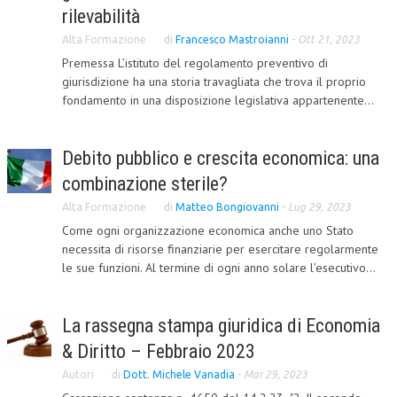
rilevabilità
COLLABORA CON NOI
Alta Formazione
di
Francesco Mastroianni
-
Ott 21, 2023
Premessa L’istituto del regolamento preventivo di
ECONOMIA
giurisdizione ha una storia travagliata che trova il proprio
CORPORATE SOCIAL RESPONSIBILITY
fondamento in una disposizione legislativa appartenente...
ECONOMIA DELL’ARTE
Debito pubblico e crescita economica: una
INTERNAZIONALIZZAZIONE
combinazione sterile?
HUMAN RESOURCES
Alta Formazione
di
Matteo Bongiovanni
-
Lug 29, 2023
RISORSE UMANE
Come ogni organizzazione economica anche uno Stato
necessita di risorse finanziarie per esercitare regolarmente
MARKETING
le sue funzioni. Al termine di ogni anno solare l’esecutivo...
TREASURY IN FINANCIAL SERVICES
La rassegna stampa giuridica di Economia
RISK MANAGEMENT
& Diritto – Febbraio 2023
SVILUPPO SOSTENIBILE
Autori
di
Dott. Michele Vanadia
-
Mar 29, 2023
PERSONA E CITTÀ