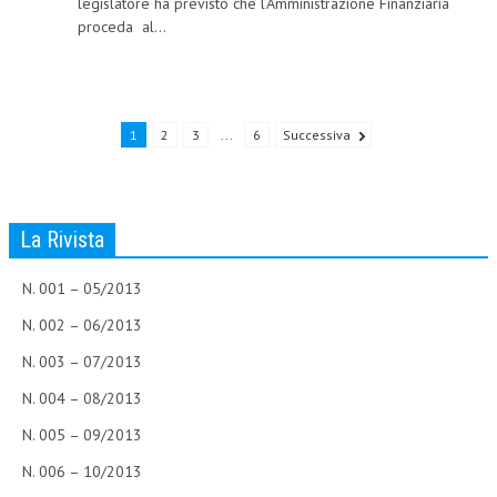
legislatore ha previsto che l’Amministrazione Finanziaria
proceda al...
NEWS
ARCHIVIO EVENTI (FINO AL 2022)
CORSI ENTI TERZI
1
2
3
...
6
Successiva
PUBBLICAZIONI
BOLLETTINO FINANZIAMENTI
La Rivista
TELEGRAM
N. 001 – 05/2013
DOCUMENTI
N. 002 – 06/2013
MANUALI E MONOGRAFIE
N. 003 – 07/2013
TESI DI LAUREA
N. 004 – 08/2013
N. 005 – 09/2013
MATERIALE DIDATTICO
N. 006 – 10/2013
INVITI E PROMOZIONI