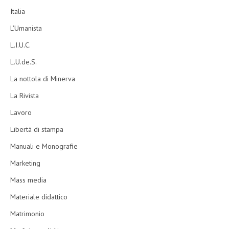
Italia
L'Umanista
L.I.U.C.
L.U.de.S.
La nottola di Minerva
La Rivista
Lavoro
Libertà di stampa
Manuali e Monografie
Marketing
Mass media
Materiale didattico
Matrimonio