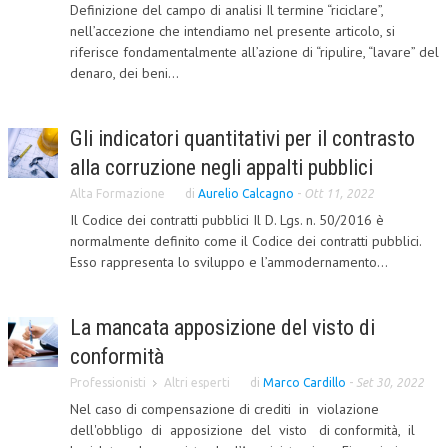
Definizione del campo di analisi Il termine “riciclare”,
CRIMINOLOGIA TRIBUTARIA
nell’accezione che intendiamo nel presente articolo, si
riferisce fondamentalmente all’azione di “ripulire, “lavare” del
CFC E PARADISI FISCALI
denaro, dei beni...
TRANSFER PRICING
Gli indicatori quantitativi per il contrasto
PRASSI
alla corruzione negli appalti pubblici
AMMINISTRATIVA
Alta Formazione
di
Aurelio Calcagno
-
Ott 11, 2022
TRIBUTARIA
Il Codice dei contratti pubblici Il D. Lgs. n. 50/2016 è
normalmente definito come il Codice dei contratti pubblici.
GIURISPRUDENZA
Esso rappresenta lo sviluppo e l’ammodernamento...
EUROPEA
La mancata apposizione del visto di
COSTITUZIONALE
conformità
CIVILE
Professionisti
Altri esperti
di
Marco Cardillo
-
Set 30, 2022
TRIBUTARIA
Nel caso di compensazione di crediti in violazione
dell'obbligo di apposizione del visto di conformità, il
PENALE