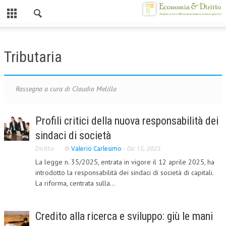
Chiuso
HOME
Tributaria
CHI SIAMO
MISSION
Rassegna a cura di Claudio Melillo
CONTATTI
Profili critici della nuova responsabilità dei
CENTRO STUDI
sindaci di società
ATTO COSTITUTIVO E STATUTO
Diritto
di
Valerio Carlesimo
-
Dic 15, 2025
La legge n. 35/2025, entrata in vigore il 12 aprile 2025, ha
ORGANIZZAZIONE
introdotto la responsabilità dei sindaci di società di capitali.
La riforma, centrata sulla...
OBIETTIVI
DIREZIONE SCIENTIFICA
Credito alla ricerca e sviluppo: giù le mani
ALTA FORMAZIONE