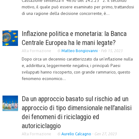
Cassazione sentenza n 4650 del 14.2.23 "2. Il secondo
motivo, il quale può essere esaminato per primo, trattandosi
L’UMANISTA
di una ragione della decisione concorrente, è...
DIRITTO
Inflazione politica e monetaria: la Banca
DIRITTO PENALE D’IMPRESA
Centrale Europea ha le mani legate?
DIRITTO DEL LAVORO
Alta Formazione
di
Matteo Bongiovanni
-
Feb 15, 2023
DIRITTO DEL WEB
Dopo circa un decennio caratterizzato da un’inflazione nulla
e, addirittura, leggermente negativa, i principali Paesi
DIRITTO DELLE IMPRESE IN CRISI
sviluppati hanno riscoperto, con grande rammarico, questo
fenomeno economico...
CRIMINOLOGIA E CRIMINALISTICA
SICUREZZA SUL LAVORO
Da un approccio basato sul rischio ad un
FISCO
approccio di tipo dimensionale nell’analisi
DIRITTO TRIBUTARIO
dei fenomeni di riciclaggio ed
autoriciclaggio
FISCALITÀ INTERNAZIONALE
Alta Formazione
di
Aurelio Calcagno
-
Gen 27, 2023
TAX RISK MANAGEMENT