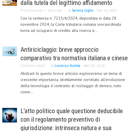
dalla tutela del legittimo affidamento
CORSI CE.S.E.D.
Professionisti
Avvocati
di
Serena Giglio
-
Feb 18, 2025
Con la sentenza n. 7215/4/2024, depositata in data 28
ARCHIVIO CORSI 2015
novembre 2024, la Corte tributaria romana sovraordinata
DIVENTA SOCIO
torna ad occuparsi di credito alla ricerca e...
BROCHURE CE.S.E.D.
Antiriciclaggio: breve approccio
LA RIVISTA
comparativo tra normativa italiana e cinese
LA RIVISTA
Commercialisti
di
Lorenzo Nobile
-
Mar 29, 2024
Abstract In questo breve articolo esploreremo un tema di
COMITATO SCIENTIFICO
crescente importanza, strettamente correlato all'evoluzione
della tecnologia: il contrasto al riciclaggio di denaro, noto
COMITATO EDITORIALE
come...
REDAZIONE
PEER REVIEW
L’atto politico quale questione deducibile
con il regolamento preventivo di
CODICE ETICO
giurisdizione: intrinseca natura e sua
AUTORI