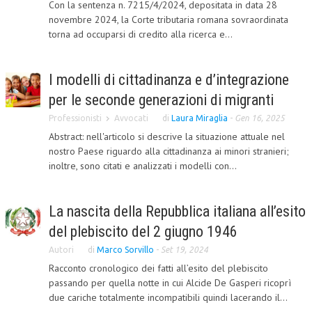
Con la sentenza n. 7215/4/2024, depositata in data 28
novembre 2024, la Corte tributaria romana sovraordinata
CRIMINOLOGIA TRIBUTARIA
torna ad occuparsi di credito alla ricerca e...
CFC E PARADISI FISCALI
TRANSFER PRICING
I modelli di cittadinanza e d’integrazione
per le seconde generazioni di migranti
PRASSI
Professionisti
Avvocati
di
Laura Miraglia
-
Gen 16, 2025
AMMINISTRATIVA
Abstract: nell'articolo si descrive la situazione attuale nel
TRIBUTARIA
nostro Paese riguardo alla cittadinanza ai minori stranieri;
inoltre, sono citati e analizzati i modelli con...
GIURISPRUDENZA
EUROPEA
La nascita della Repubblica italiana all’esito
COSTITUZIONALE
del plebiscito del 2 giugno 1946
Autori
di
Marco Sorvillo
-
Set 19, 2024
CIVILE
Racconto cronologico dei fatti all’esito del plebiscito
TRIBUTARIA
passando per quella notte in cui Alcide De Gasperi ricoprì
due cariche totalmente incompatibili quindi lacerando il...
PENALE