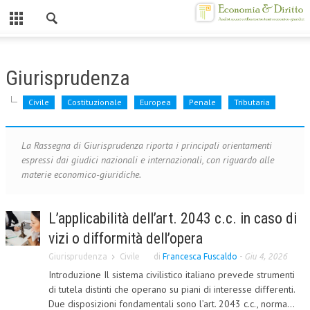
Chiuso
HOME
Giurisprudenza
CHI SIAMO
Civile
Costituzionale
Europea
Penale
Tributaria
MISSION
CONTATTI
La Rassegna di Giurisprudenza riporta i principali orientamenti
espressi dai giudici nazionali e internazionali, con riguardo alle
CENTRO STUDI
materie economico-giuridiche.
ATTO COSTITUTIVO E STATUTO
L’applicabilità dell’art. 2043 c.c. in caso di
ORGANIZZAZIONE
vizi o difformità dell’opera
OBIETTIVI
Giurisprudenza
Civile
di
Francesca Fuscaldo
-
Giu 4, 2026
Introduzione Il sistema civilistico italiano prevede strumenti
DIREZIONE SCIENTIFICA
di tutela distinti che operano su piani di interesse differenti.
Due disposizioni fondamentali sono l’art. 2043 c.c., norma...
ALTA FORMAZIONE