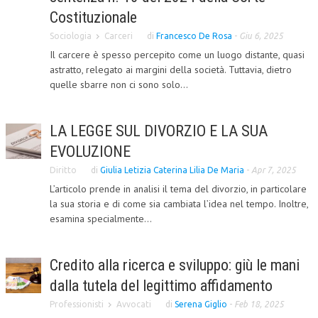
Costituzionale
L’UMANISTA
Sociologia
Carceri
di
Francesco De Rosa
-
Giu 6, 2025
DIRITTO
Il carcere è spesso percepito come un luogo distante, quasi
astratto, relegato ai margini della società. Tuttavia, dietro
DIRITTO PENALE D’IMPRESA
quelle sbarre non ci sono solo...
DIRITTO DEL LAVORO
LA LEGGE SUL DIVORZIO E LA SUA
DIRITTO DEL WEB
EVOLUZIONE
DIRITTO DELLE IMPRESE IN CRISI
Diritto
di
Giulia Letizia Caterina Lilia De Maria
-
Apr 7, 2025
CRIMINOLOGIA E CRIMINALISTICA
L’articolo prende in analisi il tema del divorzio, in particolare
la sua storia e di come sia cambiata l’idea nel tempo. Inoltre,
SICUREZZA SUL LAVORO
esamina specialmente...
FISCO
DIRITTO TRIBUTARIO
Credito alla ricerca e sviluppo: giù le mani
dalla tutela del legittimo affidamento
FISCALITÀ INTERNAZIONALE
Professionisti
Avvocati
di
Serena Giglio
-
Feb 18, 2025
TAX RISK MANAGEMENT