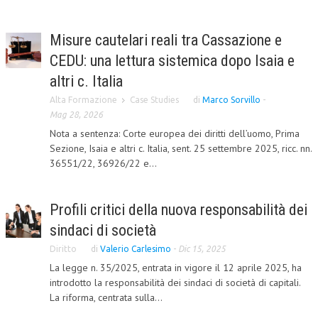
CORSI CE.S.E.D.
Misure cautelari reali tra Cassazione e
ARCHIVIO CORSI 2015
CEDU: una lettura sistemica dopo Isaia e
DIVENTA SOCIO
altri c. Italia
BROCHURE CE.S.E.D.
Alta Formazione
Case Studies
di
Marco Sorvillo
-
Mag 28, 2026
LA RIVISTA
Nota a sentenza: Corte europea dei diritti dell’uomo, Prima
Sezione, Isaia e altri c. Italia, sent. 25 settembre 2025, ricc. nn.
LA RIVISTA
36551/22, 36926/22 e...
COMITATO SCIENTIFICO
Profili critici della nuova responsabilità dei
COMITATO EDITORIALE
sindaci di società
REDAZIONE
Diritto
di
Valerio Carlesimo
-
Dic 15, 2025
PEER REVIEW
La legge n. 35/2025, entrata in vigore il 12 aprile 2025, ha
introdotto la responsabilità dei sindaci di società di capitali.
CODICE ETICO
La riforma, centrata sulla...
AUTORI