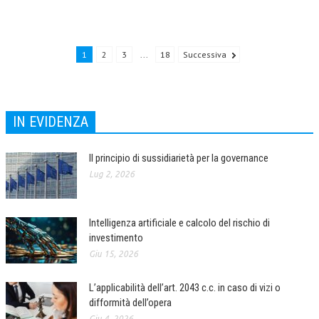
NEWS
ARCHIVIO EVENTI (FINO AL 2022)
1
2
3
...
18
Successiva
CORSI ENTI TERZI
PUBBLICAZIONI
IN EVIDENZA
BOLLETTINO FINANZIAMENTI
Il principio di sussidiarietà per la governance
TELEGRAM
Lug 2, 2026
DOCUMENTI
Intelligenza artificiale e calcolo del rischio di
MANUALI E MONOGRAFIE
investimento
TESI DI LAUREA
Giu 15, 2026
MATERIALE DIDATTICO
L’applicabilità dell’art. 2043 c.c. in caso di vizi o
difformità dell’opera
INVITI E PROMOZIONI
Giu 4, 2026