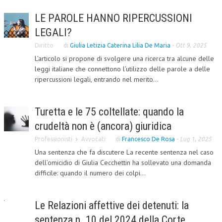
LE PAROLE HANNO RIPERCUSSIONI
COLLABORA CON NOI
LEGALI?
ECONOMIA
Diritto
di
Giulia Letizia Caterina Lilia De Maria
-
Ott 9, 2025
CORPORATE SOCIAL RESPONSIBILITY
L’articolo si propone di svolgere una ricerca tra alcune delle
leggi italiane che connettono l’utilizzo delle parole a delle
ECONOMIA DELL’ARTE
ripercussioni legali, entrando nel merito...
INTERNAZIONALIZZAZIONE
Turetta e le 75 coltellate: quando la
HUMAN RESOURCES
crudeltà non è (ancora) giuridica
RISORSE UMANE
Professionisti
Avvocati
di
Francesco De Rosa
-
Lug 1, 2025
MARKETING
Una sentenza che fa discutere La recente sentenza nel caso
dell’omicidio di Giulia Cecchettin ha sollevato una domanda
TREASURY IN FINANCIAL SERVICES
difficile: quando il numero dei colpi...
RISK MANAGEMENT
SVILUPPO SOSTENIBILE
Le Relazioni affettive dei detenuti: la
sentenza n. 10 del 2024 della Corte
PERSONA E CITTÀ