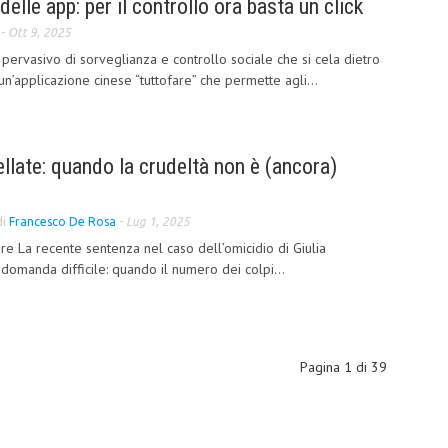
delle app: per il controllo ora basta un click
-
Ott 9, 2025
a pervasivo di sorveglianza e controllo sociale che si cela dietro
un’applicazione cinese “tuttofare” che permette agli...
ellate: quando la crudeltà non è (ancora)
di
Francesco De Rosa
-
Lug 1, 2025
re La recente sentenza nel caso dell’omicidio di Giulia
domanda difficile: quando il numero dei colpi...
Pagina 1 di 39