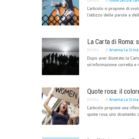
Diritto
di
Giulia Letizia Ca
L’articolo si propone di svo
l’utilizzo delle parole a del
La Carta di Roma: s
Diritto
di
Arianna La Groia
Dopo aver illustrato la Car
un’informazione corretta e ri
Quote rosa: il color
Diritto
di
Arianna La Groia
L’articolo propone una rifle
quote rosa: uno strumento co