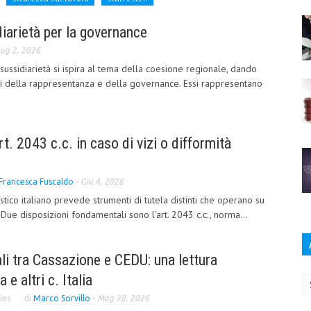
idiarietà per la governance
ug 2, 2026
sussidiarietà si ispira al tema della coesione regionale, dando
emi della rappresentanza e della governance. Essi rappresentano
art. 2043 c.c. in caso di vizi o difformità
Francesca Fuscaldo
-
Giu 4, 2026
istico italiano prevede strumenti di tutela distinti che operano su
. Due disposizioni fondamentali sono l’art. 2043 c.c., norma...
ali tra Cassazione e CEDU: una lettura
Ar
e altri c. Italia
ies
di
Marco Sorvillo
-
Mag 28, 2026