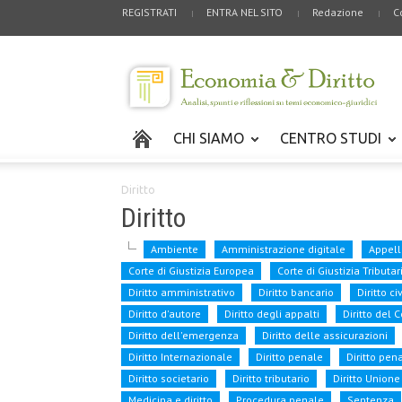
REGISTRATI
ENTRA NEL SITO
Redazione
C
CHI SIAMO
CENTRO STUDI
Diritto
Diritto
Ambiente
Amministrazione digitale
Appell
Corte di Giustizia Europea
Corte di Giustizia Tributar
Diritto amministrativo
Diritto bancario
Diritto ci
Diritto d'autore
Diritto degli appalti
Diritto del
Diritto dell'emergenza
Diritto delle assicurazioni
Diritto Internazionale
Diritto penale
Diritto pen
Diritto societario
Diritto tributario
Diritto Union
Medicina e diritto
Procedura penale
Sentenza