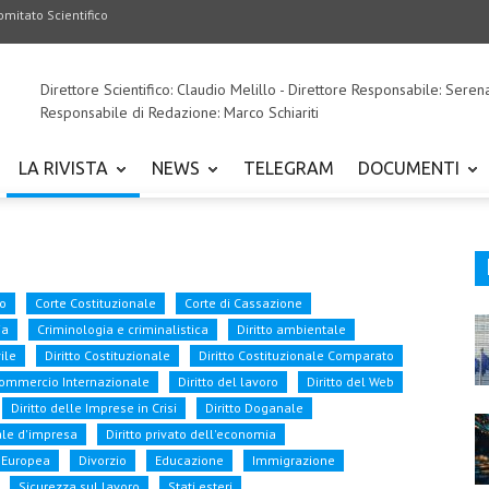
omitato Scientifico
Direttore Scientifico: Claudio Melillo - Direttore Responsabile: Seren
Responsabile di Redazione: Marco Schiariti
LA RIVISTA
NEWS
TELEGRAM
DOCUMENTI
o
Corte Costituzionale
Corte di Cassazione
ia
Criminologia e criminalistica
Diritto ambientale
vile
Diritto Costituzionale
Diritto Costituzionale Comparato
 Commercio Internazionale
Diritto del lavoro
Diritto del Web
Diritto delle Imprese in Crisi
Diritto Doganale
ale d'impresa
Diritto privato dell'economia
e Europea
Divorzio
Educazione
Immigrazione
Sicurezza sul lavoro
Stati esteri