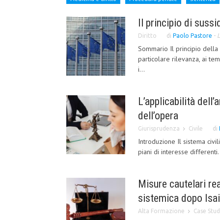
Il principio di suss
Diritto
di
Paolo Pastore
-
L
Sommario Il principio della 
particolare rilevanza, ai t
i...
L’applicabilità dell’
dell’opera
Giurisprudenza
Civile
di
Introduzione Il sistema civil
piani di interesse differenti
Misure cautelari re
sistemica dopo Isaia 
Alta Formazione
Case Stud