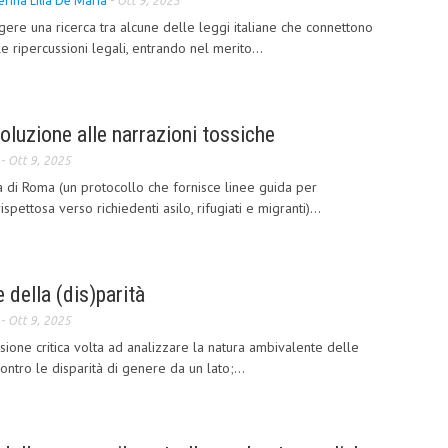
terina Lilia De Maria
-
Ott 9, 2025
lgere una ricerca tra alcune delle leggi italiane che connettono
le ripercussioni legali, entrando nel merito...
oluzione alle narrazioni tossiche
-
Ott 9, 2025
ta di Roma (un protocollo che fornisce linee guida per
spettosa verso richiedenti asilo, rifugiati e migranti)...
e della (dis)parità
-
Ott 9, 2025
ssione critica volta ad analizzare la natura ambivalente delle
ntro le disparità di genere da un lato;...