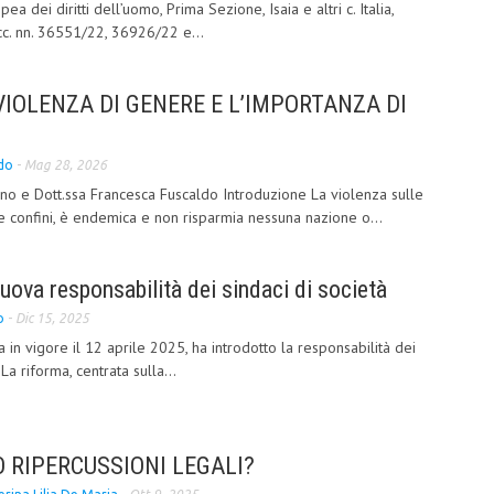
a dei diritti dell’uomo, Prima Sezione, Isaia e altri c. Italia,
cc. nn. 36551/22, 36926/22 e...
VIOLENZA DI GENERE E L’IMPORTANZA DI
do
-
Mag 28, 2026
vano e Dott.ssa Francesca Fuscaldo Introduzione La violenza sulle
confini, è endemica e non risparmia nessuna nazione o...
a nuova responsabilità dei sindaci di società
o
-
Dic 15, 2025
 in vigore il 12 aprile 2025, ha introdotto la responsabilità dei
 La riforma, centrata sulla...
 RIPERCUSSIONI LEGALI?