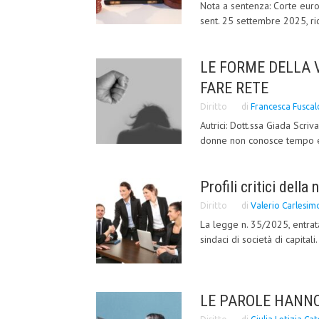
Nota a sentenza: Corte europe
sent. 25 settembre 2025, ri
LE FORME DELLA 
FARE RETE
Diritto
di
Francesca Fuscal
Autrici: Dott.ssa Giada Scri
donne non conosce tempo e 
Profili critici dell
Diritto
di
Valerio Carlesim
La legge n. 35/2025, entrata
sindaci di società di capitali.
LE PAROLE HANNO