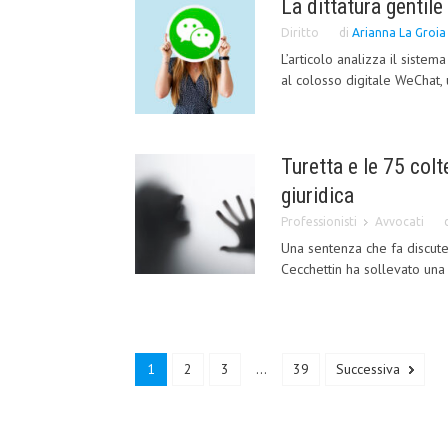
La dittatura gentile 
Diritto
di
Arianna La Groia
L’articolo analizza il sistem
al colosso digitale WeChat, 
Turetta e le 75 colt
giuridica
Professionisti
Avvocati
Una sentenza che fa discute
Cecchettin ha sollevato una 
1
2
3
...
39
Successiva