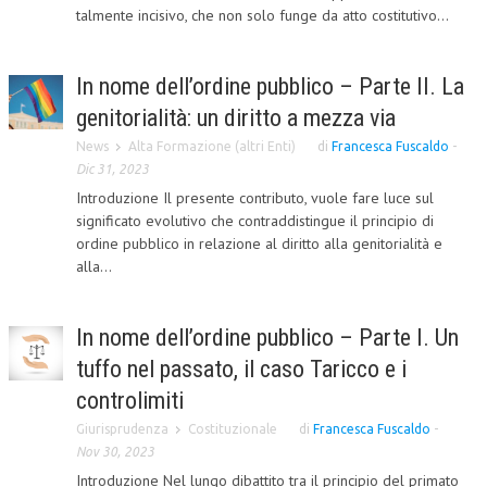
talmente incisivo, che non solo funge da atto costitutivo...
L’UMANISTA
DIRITTO
In nome dell’ordine pubblico – Parte II. La
genitorialità: un diritto a mezza via
DIRITTO PENALE D’IMPRESA
News
Alta Formazione (altri Enti)
di
Francesca Fuscaldo
-
DIRITTO DEL LAVORO
Dic 31, 2023
DIRITTO DEL WEB
Introduzione Il presente contributo, vuole fare luce sul
significato evolutivo che contraddistingue il principio di
DIRITTO DELLE IMPRESE IN CRISI
ordine pubblico in relazione al diritto alla genitorialità e
alla...
CRIMINOLOGIA E CRIMINALISTICA
SICUREZZA SUL LAVORO
In nome dell’ordine pubblico – Parte I. Un
FISCO
tuffo nel passato, il caso Taricco e i
controlimiti
DIRITTO TRIBUTARIO
Giurisprudenza
Costituzionale
di
Francesca Fuscaldo
-
FISCALITÀ INTERNAZIONALE
Nov 30, 2023
TAX RISK MANAGEMENT
Introduzione Nel lungo dibattito tra il principio del primato