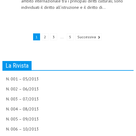
ambito internazionale tra i principali diritti culturali, sono
individuati il diritto all’istruzione e il diritto di...
NEWS
ARCHIVIO EVENTI (FINO AL 2022)
CORSI ENTI TERZI
1
2
3
...
5
Successiva
PUBBLICAZIONI
BOLLETTINO FINANZIAMENTI
La Rivista
TELEGRAM
N. 001 – 05/2013
DOCUMENTI
N. 002 – 06/2013
MANUALI E MONOGRAFIE
N. 003 – 07/2013
TESI DI LAUREA
N. 004 – 08/2013
N. 005 – 09/2013
MATERIALE DIDATTICO
N. 006 – 10/2013
INVITI E PROMOZIONI