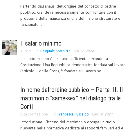
Partendo dall’analisi dell’origine del concetto di ordine
COLLABORA CON NOI
pubblico, ci si deve necessariamente confrontare con il
problema della mancanza di una definizione strutturale e
ECONOMIA
funzionale...
CORPORATE SOCIAL RESPONSIBILITY
Il salario minimo
ECONOMIA DELL’ARTE
Autori
di
Pasquale Scarpitta
-
Feb 12, 2024
INTERNAZIONALIZZAZIONE
Il salario minimo è il salario sufficiente secondo la
HUMAN RESOURCES
Costituzione. Una Repubblica democratica fondata sul lavoro
(articolo 1 della Cost.), è fondata sul lavoro se...
RISORSE UMANE
MARKETING
In nome dell’ordine pubblico – Parte III. Il
TREASURY IN FINANCIAL SERVICES
matrimonio “same-sex” nel dialogo tra le
Corti
RISK MANAGEMENT
Alta Formazione
di
Francesca Fuscaldo
-
Gen 18, 2024
SVILUPPO SOSTENIBILE
Introduzione L’istituto del matrimonio occupa un ruolo
rilevante nella normativa dedicata ai rapporti familiari ed è
PERSONA E CITTÀ