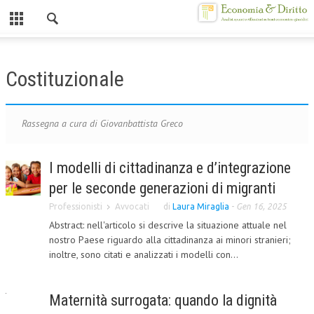
Chiuso
HOME
Costituzionale
CHI SIAMO
MISSION
Rassegna a cura di Giovanbattista Greco
CONTATTI
I modelli di cittadinanza e d’integrazione
CENTRO STUDI
per le seconde generazioni di migranti
ATTO COSTITUTIVO E STATUTO
Professionisti
Avvocati
di
Laura Miraglia
-
Gen 16, 2025
Abstract: nell'articolo si descrive la situazione attuale nel
ORGANIZZAZIONE
nostro Paese riguardo alla cittadinanza ai minori stranieri;
inoltre, sono citati e analizzati i modelli con...
OBIETTIVI
DIREZIONE SCIENTIFICA
Maternità surrogata: quando la dignità
ALTA FORMAZIONE