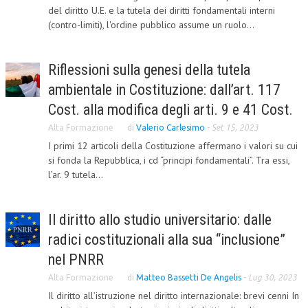
del diritto U.E. e la tutela dei diritti fondamentali interni
CRIMINOLOGIA TRIBUTARIA
(contro-limiti), l'ordine pubblico assume un ruolo...
CFC E PARADISI FISCALI
Riflessioni sulla genesi della tutela
TRANSFER PRICING
ambientale in Costituzione: dall’art. 117
PRASSI
Cost. alla modifica degli arti. 9 e 41 Cost.
AMMINISTRATIVA
Alta Formazione
di
Valerio Carlesimo
-
Set 15, 2023
I primi 12 articoli della Costituzione affermano i valori su cui
TRIBUTARIA
si fonda la Repubblica, i cd “principi fondamentali”. Tra essi,
GIURISPRUDENZA
l’ar. 9 tutela...
EUROPEA
Il diritto allo studio universitario: dalle
COSTITUZIONALE
radici costituzionali alla sua “inclusione”
CIVILE
nel PNRR
TRIBUTARIA
Alta Formazione
di
Matteo Bassetti De Angelis
-
Lug 30, 2023
Il diritto all’istruzione nel diritto internazionale: brevi cenni In
PENALE