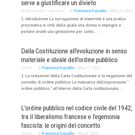
serve a giustificare un divieto
CORSI CE.S.E.D.
Professionisti
Avvocati
di
Francesca Fuscaldo
-
Mag 23, 2024
1. Introduzione La surrogazione di maternità è una pratica
ARCHIVIO CORSI 2015
procreativa in virtù della quale una donna si impegna a
DIVENTA SOCIO
portare avanti una gestazione per conto...
BROCHURE CE.S.E.D.
Dalla Costituzione all’evoluzione in senso
LA RIVISTA
materiale e ideale dell’ordine pubblico
LA RIVISTA
CeSED
di
Francesca Fuscaldo
-
Mag 17, 2024
1. La redazione della Carta Costituzionale e la negazione del
COMITATO SCIENTIFICO
concetto di ordine pubblico La mancanza dell'espressione “
ordine pubblico ” all'interno della Carta costituzionale,...
COMITATO EDITORIALE
REDAZIONE
L’ordine pubblico nel codice civile del 1942,
PEER REVIEW
tra il liberalismo francese e l’egemonia
CODICE ETICO
fascista: le origini del concetto
Autori
di
Francesca Fuscaldo
-
Mag 9, 2024
AUTORI