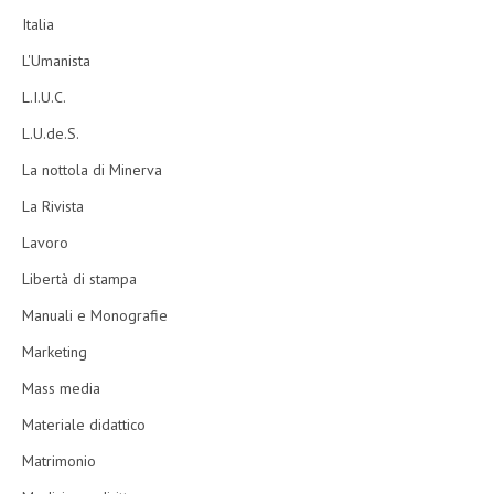
Italia
L'Umanista
L.I.U.C.
L.U.de.S.
La nottola di Minerva
La Rivista
Lavoro
Libertà di stampa
Manuali e Monografie
Marketing
Mass media
Materiale didattico
Matrimonio