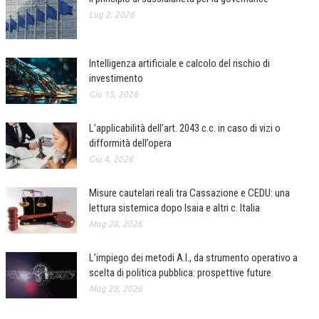
Lug 2, 2026
L’UMANISTA
DIRITTO
Intelligenza artificiale e calcolo del rischio di
DIRITTO PENALE D’IMPRESA
investimento
Giu 15, 2026
DIRITTO DEL LAVORO
L’applicabilità dell’art. 2043 c.c. in caso di vizi o
DIRITTO DEL WEB
difformità dell’opera
DIRITTO DELLE IMPRESE IN CRISI
Giu 4, 2026
CRIMINOLOGIA E CRIMINALISTICA
Misure cautelari reali tra Cassazione e CEDU: una
lettura sistemica dopo Isaia e altri c. Italia
SICUREZZA SUL LAVORO
Mag 28, 2026
FISCO
L’impiego dei metodi A.I., da strumento operativo a
DIRITTO TRIBUTARIO
scelta di politica pubblica: prospettive future
FISCALITÀ INTERNAZIONALE
Mag 28, 2026
TAX RISK MANAGEMENT