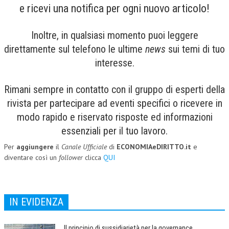
e ricevi una notifica per ogni nuovo articolo!
COLLABORA CON NOI
Inoltre, in qualsiasi momento puoi leggere
ECONOMIA
direttamente sul telefono le ultime
news
sui temi di tuo
CORPORATE SOCIAL RESPONSIBILITY
interesse.
ECONOMIA DELL’ARTE
Rimani sempre in contatto con il gruppo di esperti della
INTERNAZIONALIZZAZIONE
rivista per partecipare ad eventi specifici o ricevere in
HUMAN RESOURCES
modo rapido e riservato risposte ed informazioni
essenziali per il tuo lavoro.
RISORSE UMANE
Per
aggiungere
il
Canale Ufficiale
di
ECONOMIAeDIRITTO.it
e
MARKETING
diventare così un
follower
clicca
QUI
TREASURY IN FINANCIAL SERVICES
RISK MANAGEMENT
IN EVIDENZA
SVILUPPO SOSTENIBILE
PERSONA E CITTÀ
Il principio di sussidiarietà per la governance