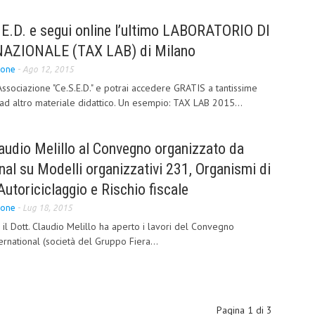
.E.D. e segui online l’ultimo LABORATORIO DI
NAZIONALE (TAX LAB) di Milano
ione
-
Ago 12, 2015
Associazione "Ce.S.E.D." e potrai accedere GRATIS a tantissime
ad altro materiale didattico. Un esempio: TAX LAB 2015...
Claudio Melillo al Convegno organizzato da
nal su Modelli organizzativi 231, Organismi di
Autoriciclaggio e Rischio fiscale
ione
-
Lug 18, 2015
il Dott. Claudio Melillo ha aperto i lavori del Convegno
rnational (società del Gruppo Fiera...
Pagina 1 di 3