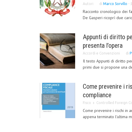
Autori
di
Marco Sorvillo
-
S
Racconto cronologico dei fat
De Gasperi ricoprì due caric
Appunti di diritto p
presenta l’opera
Accordi e Convenzioni
di
P
Il testo Appunti di diritto 
primi due si propone una def
Come prevenire i risc
compliance
Fisco
Controlled Foreign 
Come prevenire i rischi in a
appena terminato l'ultima mi