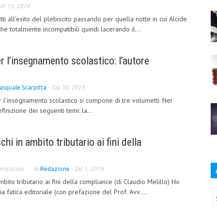
et 19, 2024
ti all’esito del plebiscito passando per quella notte in cui Alcide
he totalmente incompatibili quindi lacerando il...
er l’insegnamento scolastico: l’autore
asquale Scarpitta
-
Giu 30, 2023
per l’insegnamento scolastico si compone di tre volumetti. Nei
inizione dei seguenti temi: la...
hi in ambito tributario ai fini della
Companies
di
Redazione
-
Dic 1, 2019
mbito tributario ai fini della compliance (di Claudio Melillo) Ho
Ar
a fatica editoriale (con prefazione del Prof. Avv....