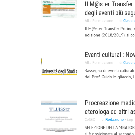
Il M@ster Transfer
degli eventi più segu
Alta Formazione
di
Claudio
Il M@ster Transfer Pricing d
edizione (2018/2019), si co
Eventi culturali: 
Alta Formazione
di
Claudio
Rassegna di eventi cultura
del Prof. Guido Migliaccio, U
Procreazione medica
eterologa ed altri a
CeSED
di
Redazione
-
Lug 
SELEZIONE DELLA MIGLIORE
si è posizionata al secondo 