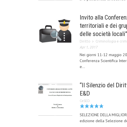
Invito alla Confere
territoriali e dei gr
delle società locali
Diritto
Criminologia e crimi
Apr 1, 2017
Nei giorni 11-12 maggio 201
Conferenza Scientifica Inter
e...
“Il Silenzio del Diri
E&D
CeSED
SELEZIONE DELLA MIGLIORE
edizione della Selezione del