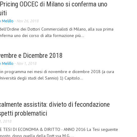
 Pricing ODCEC di Milano si conferma uno
iti
 Melillo
-
Nov 26, 2018
ell'Ordine dei Dottori Commercialisti di Milano, alla sua prima
nferma uno dei corso di alta formazione più...
Novembre e Dicembre 2018
 Melillo
-
Nov 1, 2018
li in programma nei mesi di novembre e dicembre 2018 (a cura
niversità degli studi del Sannio) 1) Capitolo...
lmente assistita: divieto di fecondazione
spetti problematici
1, 2018
 TESI DI ECONOMIA & DIRITTO - ANNO 2016 La Tesi seguente
posto, dopo quella della Dott.ssa M.G....