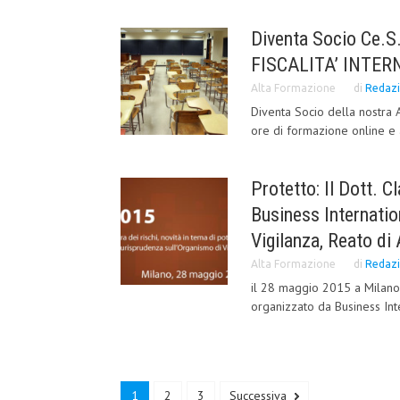
Diventa Socio Ce.S
FISCALITA’ INTER
Alta Formazione
di
Redaz
Diventa Socio della nostra 
ore di formazione online e 
Protetto: Il Dott. 
Business Internatio
Vigilanza, Reato di 
Alta Formazione
di
Redaz
il 28 maggio 2015 a Milano 
organizzato da Business Inte
1
2
3
Successiva