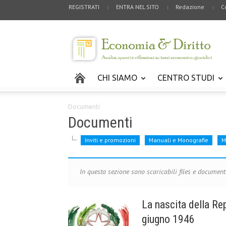
REGISTRATI
ENTRA NEL SITO
Redazione
C
CHI SIAMO
CENTRO STUDI
Documenti
Documenti
Inviti e promozioni
Manuali e Monografie
M
In questa sezione sono scaricabili files e documen
La nascita della Rep
giugno 1946