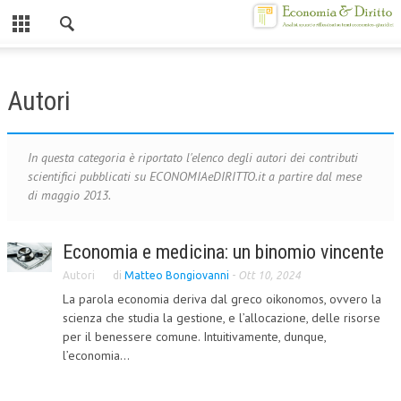
Chiuso
HOME
Autori
CHI SIAMO
MISSION
In questa categoria è riportato l'elenco degli autori dei contributi
scientifici pubblicati su ECONOMIAeDIRITTO.it a partire dal mese
CONTATTI
di maggio 2013.
CENTRO STUDI
Economia e medicina: un binomio vincente
ATTO COSTITUTIVO E STATUTO
Autori
di
Matteo Bongiovanni
-
Ott 10, 2024
ORGANIZZAZIONE
La parola economia deriva dal greco oikonomos, ovvero la
scienza che studia la gestione, e l’allocazione, delle risorse
OBIETTIVI
per il benessere comune. Intuitivamente, dunque,
l’economia...
DIREZIONE SCIENTIFICA
ALTA FORMAZIONE