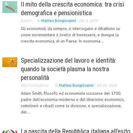
Il mito della crescita economica: tra crisi
CORSI CE.S.E.D.
demografica e pensionistica
ARCHIVIO CORSI 2015
Autori
di
Matteo Bongiovanni
-
Ott 3, 2024
Gli economisti, da sempre, si interrogano e dibattono su
DIVENTA SOCIO
come incrementare il livello di benessere, e dunque la
crescita economica, di un Paese. In economia...
BROCHURE CE.S.E.D.
LA RIVISTA
Specializzazione del lavoro e identità:
LA RIVISTA
quando la società plasma la nostra
personalità
COMITATO SCIENTIFICO
Alta Formazione
di
Matteo Bongiovanni
-
Set 26, 2024
COMITATO EDITORIALE
Adam Smith, filosofo ed economista scozzese del 1700,
padre dell’economia moderna e del liberismo economico,
REDAZIONE
sottolineò e ribadì come la divisione, e specializzazione,
PEER REVIEW
del...
CODICE ETICO
La nascita della Repubblica italiana all’esito
AUTORI