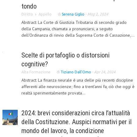
tondo
CRIMINOLOGIA TRIBUTARIA
Diritto
Appello
di
Serena Giglio
-
Mag 2, 2024
CFC E PARADISI FISCALI
Abstract: La Corte di Giustizia Tributaria di secondo grado
della Campania, chiamata a pronunciarsi, a seguito
TRANSFER PRICING
dell’Ordinanza di rinvio della Suprema Corte di Cassazione,...
PRASSI
Scelte di portafoglio o distorsioni
AMMINISTRATIVA
cognitive?
TRIBUTARIA
Alta Formazione
di
Tiziano Dall'Omo
-
Apr 24, 2024
GIURISPRUDENZA
Abstract: La finanza neurale è una delle più recenti discipline
afferenti alle neuroscienze; fino a trent'anni fa, ciò che oggi è
EUROPEA
realtà sperimentalmente provata...
COSTITUZIONALE
CIVILE
2024: brevi considerazioni circa l’attualità
della Costituzione. Auspici normativi per il
TRIBUTARIA
mondo del lavoro, la condizione
PENALE