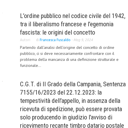
L’UMANISTA
L’ordine pubblico nel codice civile del 1942,
DIRITTO
tra il liberalismo francese e l’egemonia
DIRITTO PENALE D’IMPRESA
fascista: le origini del concetto
Autori
di
Francesca Fuscaldo
-
Mag 9, 2024
DIRITTO DEL LAVORO
Partendo dall’analisi dell’origine del concetto di ordine
DIRITTO DEL WEB
pubblico, ci si deve necessariamente confrontare con il
problema della mancanza di una definizione strutturale e
DIRITTO DELLE IMPRESE IN CRISI
funzionale...
CRIMINOLOGIA E CRIMINALISTICA
C.G.T. di II Grado della Campania, Sentenza
SICUREZZA SUL LAVORO
7155/16/2023 del 22.12.2023: la
FISCO
tempestività dell’appello, in assenza della
DIRITTO TRIBUTARIO
ricevuta di spedizione, può essere provata
FISCALITÀ INTERNAZIONALE
solo producendo in giudizio l’avviso di
ricevimento recante timbro datario postale
TAX RISK MANAGEMENT