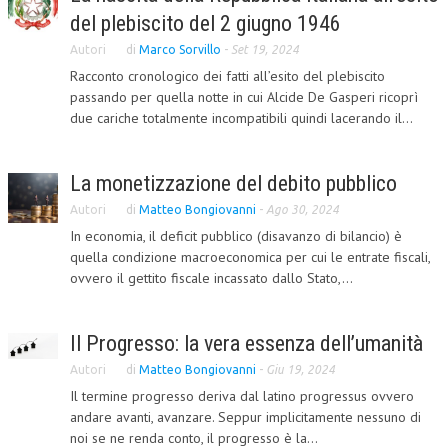
del plebiscito del 2 giugno 1946
COLLABORA CON NOI
Autori
di
Marco Sorvillo
-
Set 19, 2024
ECONOMIA
Racconto cronologico dei fatti all’esito del plebiscito
passando per quella notte in cui Alcide De Gasperi ricoprì
CORPORATE SOCIAL RESPONSIBILITY
due cariche totalmente incompatibili quindi lacerando il...
ECONOMIA DELL’ARTE
La monetizzazione del debito pubblico
INTERNAZIONALIZZAZIONE
Autori
di
Matteo Bongiovanni
-
Ago 30, 2024
HUMAN RESOURCES
In economia, il deficit pubblico (disavanzo di bilancio) è
quella condizione macroeconomica per cui le entrate fiscali,
RISORSE UMANE
ovvero il gettito fiscale incassato dallo Stato,...
MARKETING
TREASURY IN FINANCIAL SERVICES
Il Progresso: la vera essenza dell’umanità
RISK MANAGEMENT
Autori
di
Matteo Bongiovanni
-
Giu 19, 2024
Il termine progresso deriva dal latino progressus ovvero
SVILUPPO SOSTENIBILE
andare avanti, avanzare. Seppur implicitamente nessuno di
noi se ne renda conto, il progresso è la...
PERSONA E CITTÀ