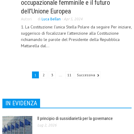
occupazionale femminile e il futuro
NEWS
dell’Unione Europea
Autori
di
Luca Bellan
-
Apr 5, 2024
ARCHIVIO EVENTI (FINO AL 2022)
1. La Costituzione: l’unica Stella Polare da seguire Per iniziare,
suggerisco di focalizzare l’attenzione alla Costituzione
CORSI ENTI TERZI
richiamando le parole del Presidente della Repubblica
PUBBLICAZIONI
Mattarella dal...
BOLLETTINO FINANZIAMENTI
TELEGRAM
1
2
3
...
11
Successiva
DOCUMENTI
MANUALI E MONOGRAFIE
IN EVIDENZA
TESI DI LAUREA
MATERIALE DIDATTICO
Il principio di sussidiarietà per la governance
Lug 2, 2026
INVITI E PROMOZIONI