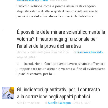
L’articolo sviluppa come e perché alcuni reati vengono
CORSI CE.S.E.D.
stigmatizzati più di altri e quali dinamiche influenzano la
percezione del criminale nella società. Ha l’obiettivo...
ARCHIVIO CORSI 2015
DIVENTA SOCIO
È possibile determinare scientificamente la
BROCHURE CE.S.E.D.
volontà? Il neuroimaging funzionale per
LA RIVISTA
l’analisi della prova dichiarativa
Diritto
Criminologia e criminalistica
di
Francesca Fuscaldo
-
LA RIVISTA
Mag 30, 2024
COMITATO SCIENTIFICO
1. Introduzione Con il presente lavoro, si vuole affrontare
il rapporto tra neuroscienze e volontà al fine di evidenziarne
COMITATO EDITORIALE
i punti di contatto, per la...
REDAZIONE
Gli indicatori quantitativi per il contrasto
PEER REVIEW
alla corruzione negli appalti pubblici
CODICE ETICO
Alta Formazione
di
Aurelio Calcagno
-
Ott 11, 2022
AUTORI