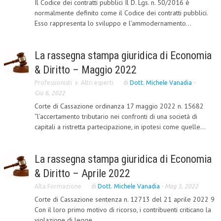
Il Codice dei contratti pubblici Il D. Lgs. n. 50/2016 è
normalmente definito come il Codice dei contratti pubblici.
COLLABORA CON NOI
Esso rappresenta lo sviluppo e l’ammodernamento...
ECONOMIA
La rassegna stampa giuridica di Economia
CORPORATE SOCIAL RESPONSIBILITY
& Diritto – Maggio 2022
ECONOMIA DELL’ARTE
Professionisti
Altri esperti
di
Dott. Michele Vanadia
-
INTERNAZIONALIZZAZIONE
Giu 6, 2022
Corte di Cassazione ordinanza 17 maggio 2022 n. 15682
HUMAN RESOURCES
“l’accertamento tributario nei confronti di una società di
capitali a ristretta partecipazione, in ipotesi come quelle...
RISORSE UMANE
MARKETING
La rassegna stampa giuridica di Economia
TREASURY IN FINANCIAL SERVICES
& Diritto – Aprile 2022
RISK MANAGEMENT
Alta Formazione
di
Dott. Michele Vanadia
-
Mag 3, 2022
Corte di Cassazione sentenza n. 12713 del 21 aprile 2022 9
SVILUPPO SOSTENIBILE
Con il loro primo motivo di ricorso, i contribuenti criticano la
PERSONA E CITTÀ
violazione di legge...