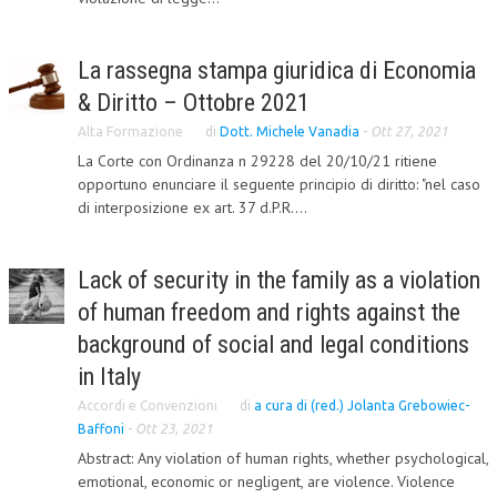
L’UMANISTA
La rassegna stampa giuridica di Economia
DIRITTO
& Diritto – Ottobre 2021
DIRITTO PENALE D’IMPRESA
Alta Formazione
di
Dott. Michele Vanadia
-
Ott 27, 2021
DIRITTO DEL LAVORO
La Corte con Ordinanza n 29228 del 20/10/21 ritiene
opportuno enunciare il seguente principio di diritto: "nel caso
DIRITTO DEL WEB
di interposizione ex art. 37 d.P.R....
DIRITTO DELLE IMPRESE IN CRISI
Lack of security in the family as a violation
CRIMINOLOGIA E CRIMINALISTICA
of human freedom and rights against the
SICUREZZA SUL LAVORO
background of social and legal conditions
FISCO
in Italy
DIRITTO TRIBUTARIO
Accordi e Convenzioni
di
a cura di (red.) Jolanta Grebowiec-
Baffoni
-
Ott 23, 2021
FISCALITÀ INTERNAZIONALE
Abstract: Any violation of human rights, whether psychological,
emotional, economic or negligent, are violence. Violence
TAX RISK MANAGEMENT