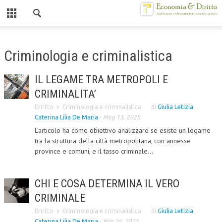
Chiuso
HOME
Criminologia e criminalistica
CHI SIAMO
IL LEGAME TRA METROPOLI E
MISSION
CRIMINALITA’
CONTATTI
Diritto
Criminologia e criminalistica
di
Giulia Letizia
Caterina Lilia De Maria
-
Mag 13, 2025
CENTRO STUDI
L’articolo ha come obiettivo analizzare se esiste un legame
tra la struttura della città metropolitana, con annesse
ATTO COSTITUTIVO E STATUTO
province e comuni, e il tasso criminale...
ORGANIZZAZIONE
OBIETTIVI
CHI E COSA DETERMINA IL VERO
CRIMINALE
DIREZIONE SCIENTIFICA
Diritto
Criminologia e criminalistica
di
Giulia Letizia
ALTA FORMAZIONE
Caterina Lilia De Maria
-
Mar 26, 2025