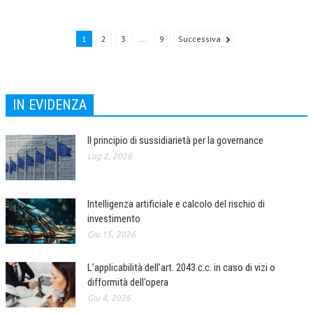
NEWS
1
2
3
...
9
Successiva
ARCHIVIO EVENTI (FINO AL 2022)
CORSI ENTI TERZI
IN EVIDENZA
PUBBLICAZIONI
BOLLETTINO FINANZIAMENTI
Il principio di sussidiarietà per la governance
Lug 2, 2026
TELEGRAM
DOCUMENTI
Intelligenza artificiale e calcolo del rischio di
investimento
MANUALI E MONOGRAFIE
Giu 15, 2026
TESI DI LAUREA
L’applicabilità dell’art. 2043 c.c. in caso di vizi o
MATERIALE DIDATTICO
difformità dell’opera
Giu 4, 2026
INVITI E PROMOZIONI