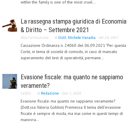
within the family is one of the most cruel...
CRIMINOLOGIA TRIBUTARIA
CFC E PARADISI FISCALI
La rassegna stampa giuridica di Economia
& Diritto – Settembre 2021
TRANSFER PRICING
Alta Formazione
di
Dott. Michele Vanadia
-
Set 24, 2021
PRASSI
Cassazione Ordinanza n. 24060 del 06.09.2021 "Per questa
Corte, in tema di società di comodo, in caso di mancato
AMMINISTRATIVA
superamento del test di operatività, permane...
TRIBUTARIA
GIURISPRUDENZA
Evasione fiscale: ma quanto ne sappiamo
veramente?
EUROPEA
CeSED
di
Redazione
-
Gen 1, 2020
COSTITUZIONALE
Evasione fiscale: ma quanto ne sappiamo veramente?
CIVILE
(Dott.ssa Valeria Gobbin) Premessa Il tema dell’evasione
fiscale è sempre di moda, ma mai come in questi tempi di
TRIBUTARIA
manovra...
PENALE