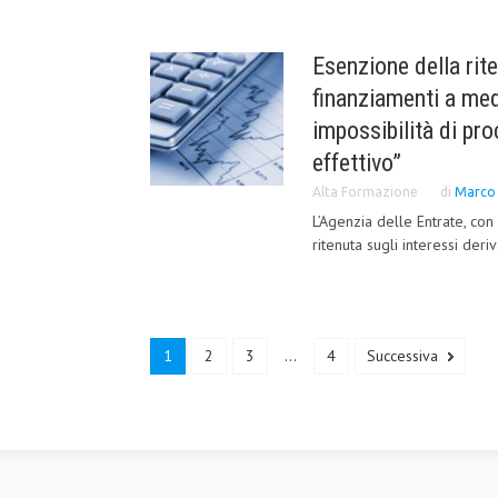
Esenzione della rite
finanziamenti a med
impossibilità di pro
effettivo”
Alta Formazione
di
Marco 
L’Agenzia delle Entrate, con 
ritenuta sugli interessi deri
1
2
3
...
4
Successiva