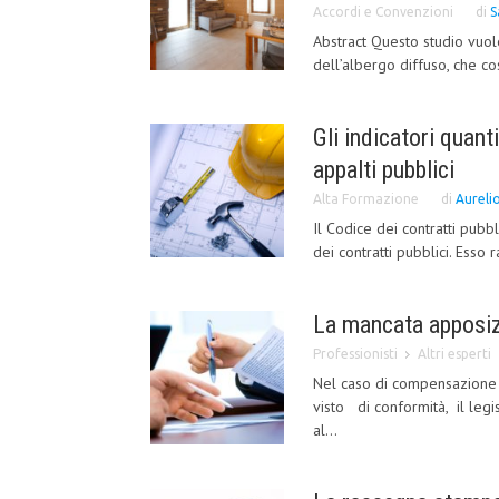
Accordi e Convenzioni
di
S
Abstract Questo studio vuol
dell’albergo diffuso, che cos
Gli indicatori quanti
appalti pubblici
Alta Formazione
di
Aureli
Il Codice dei contratti pubb
dei contratti pubblici. Ess
La mancata apposizi
Professionisti
Altri esperti
Nel caso di compensazione 
visto di conformità, il leg
al...