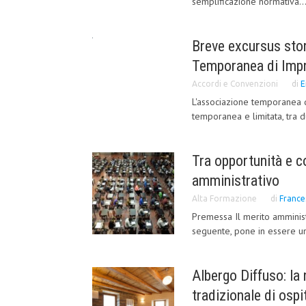
semplificazione normativa..
Breve excursus stor
Temporanea di Impre
Accordi e Convenzioni
di
E
L'associazione temporanea d
temporanea e limitata, tra du
Tra opportunità e c
amministrativo
Alta Formazione
di
France
Premessa Il merito amminist
seguente, pone in essere una
Albergo Diffuso: la
tradizionale di ospi