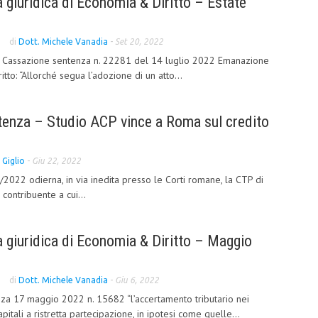
giuridica di Economia & Diritto – Estate
di
Dott. Michele Vanadia
-
Set 20, 2022
di Cassazione sentenza n. 22281 del 14 luglio 2022 Emanazione
itto: “Allorché segua l’adozione di un atto...
enza – Studio ACP vince a Roma sul credito
 Giglio
-
Giu 22, 2022
2022 odierna, in via inedita presso le Corti romane, la CTP di
 contribuente a cui...
 giuridica di Economia & Diritto – Maggio
di
Dott. Michele Vanadia
-
Giu 6, 2022
za 17 maggio 2022 n. 15682 “l’accertamento tributario nei
apitali a ristretta partecipazione, in ipotesi come quelle...