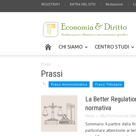
REGISTRATI
ENTRA NEL SITO
Redazione
C
CHI SIAMO
CENTRO STUDI
Prassi
Prassi
Prassi Amministrativa
Prassi Tributaria
La Better Regulati
normativa
News
Alta Formazione (altr
Sommario A partire dalla fin
particolare attenzione ai te