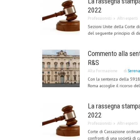
La rassegna stampa 
2022
Professionisti
Altri esperti
Sezioni Unite della Corte 
del seguente principio di dir
Commento alla sent
R&S
Alta Formazione
di
Serena
Con la sentenza della 5918/
Roma accoglie il ricorso del
La rassegna stampa
2022
Professionisti
Altri esperti
Corte di Cassazione ordinan
confronti di una società di c