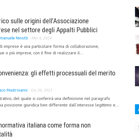
.
ico sulle origini dell’Associazione
se nel settore degli Appalti Pubblici
manuele Ninotti
-
Mar 8, 2024
i imprese è una particolare forma di collaborazione,
e o più imprese, con il fine di realizzare il...
onvenienza: gli effetti processuali del merito
sco Mastroianni
-
Giu 30, 2023
rativo, del quale si conferirà una definizione nel paragrafo
 posizione giuridica ben differente dall’interesse legittimo e...
Ar
 normativa italiana come forma non
talità