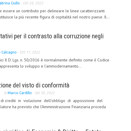
abrina Ciullo
-
Ott 28, 2022
e essere un contributo per delineare le linee caratterizzanti
tituisce la più recente figura di ospitalità nel nostro paese. Il...
tativi per il contrasto alla corruzione negli
o Calcagno
-
Ott 11, 2022
lici Il D. Lgs. n. 50/2016 è normalmente definito come il Codice
o rappresenta lo sviluppo e l’ammodernamento...
one del visto di conformità
di
Marco Cardillo
-
Set 30, 2022
di crediti in violazione dell'obbligo di apposizione del
islatore ha previsto che l’Amministrazione Finanziaria proceda