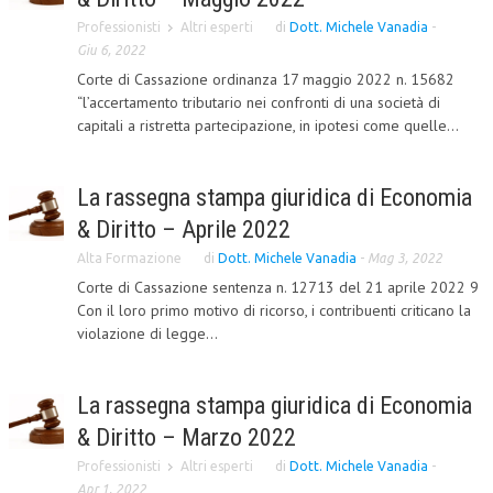
Professionisti
Altri esperti
di
Dott. Michele Vanadia
-
L’UMANISTA
Giu 6, 2022
DIRITTO
Corte di Cassazione ordinanza 17 maggio 2022 n. 15682
“l’accertamento tributario nei confronti di una società di
DIRITTO PENALE D’IMPRESA
capitali a ristretta partecipazione, in ipotesi come quelle...
DIRITTO DEL LAVORO
La rassegna stampa giuridica di Economia
DIRITTO DEL WEB
& Diritto – Aprile 2022
DIRITTO DELLE IMPRESE IN CRISI
Alta Formazione
di
Dott. Michele Vanadia
-
Mag 3, 2022
CRIMINOLOGIA E CRIMINALISTICA
Corte di Cassazione sentenza n. 12713 del 21 aprile 2022 9
Con il loro primo motivo di ricorso, i contribuenti criticano la
SICUREZZA SUL LAVORO
violazione di legge...
FISCO
La rassegna stampa giuridica di Economia
DIRITTO TRIBUTARIO
& Diritto – Marzo 2022
FISCALITÀ INTERNAZIONALE
Professionisti
Altri esperti
di
Dott. Michele Vanadia
-
TAX RISK MANAGEMENT
Apr 1, 2022