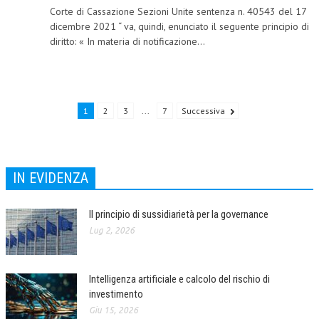
Corte di Cassazione Sezioni Unite sentenza n. 40543 del 17
NEWS
dicembre 2021 “ va, quindi, enunciato il seguente principio di
diritto: « In materia di notificazione...
ARCHIVIO EVENTI (FINO AL 2022)
CORSI ENTI TERZI
PUBBLICAZIONI
1
2
3
...
7
Successiva
BOLLETTINO FINANZIAMENTI
TELEGRAM
IN EVIDENZA
DOCUMENTI
Il principio di sussidiarietà per la governance
MANUALI E MONOGRAFIE
Lug 2, 2026
TESI DI LAUREA
Intelligenza artificiale e calcolo del rischio di
MATERIALE DIDATTICO
investimento
INVITI E PROMOZIONI
Giu 15, 2026