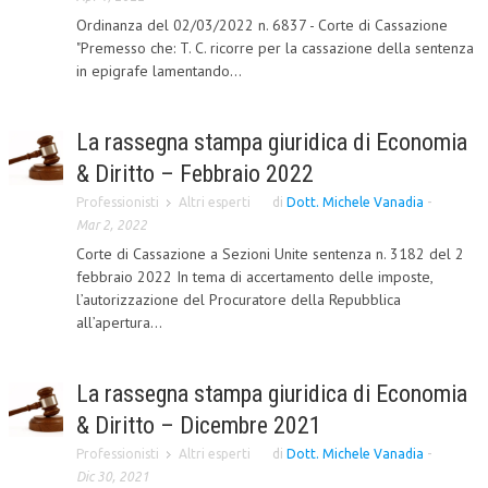
Ordinanza del 02/03/2022 n. 6837 - Corte di Cassazione
CRIMINOLOGIA TRIBUTARIA
"Premesso che: T. C. ricorre per la cassazione della sentenza
in epigrafe lamentando...
CFC E PARADISI FISCALI
TRANSFER PRICING
La rassegna stampa giuridica di Economia
PRASSI
& Diritto – Febbraio 2022
AMMINISTRATIVA
Professionisti
Altri esperti
di
Dott. Michele Vanadia
-
Mar 2, 2022
TRIBUTARIA
Corte di Cassazione a Sezioni Unite sentenza n. 3182 del 2
GIURISPRUDENZA
febbraio 2022 In tema di accertamento delle imposte,
l’autorizzazione del Procuratore della Repubblica
EUROPEA
all’apertura...
COSTITUZIONALE
La rassegna stampa giuridica di Economia
CIVILE
& Diritto – Dicembre 2021
TRIBUTARIA
Professionisti
Altri esperti
di
Dott. Michele Vanadia
-
PENALE
Dic 30, 2021