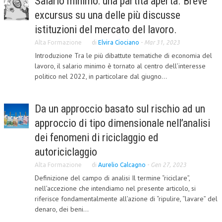
Salario minimo: una partita aperta. Breve
excursus su una delle più discusse
CORSI CE.S.E.D.
istituzioni del mercato del lavoro.
ARCHIVIO CORSI 2015
Alta Formazione
di
Elvira Ciociano
-
Mar 31, 2023
DIVENTA SOCIO
Introduzione Tra le più dibattute tematiche di economia del
lavoro, il salario minimo è tornato al centro dell’interesse
BROCHURE CE.S.E.D.
politico nel 2022, in particolare dal giugno...
LA RIVISTA
Da un approccio basato sul rischio ad un
LA RIVISTA
approccio di tipo dimensionale nell’analisi
COMITATO SCIENTIFICO
dei fenomeni di riciclaggio ed
COMITATO EDITORIALE
autoriciclaggio
Alta Formazione
di
Aurelio Calcagno
-
Gen 27, 2023
REDAZIONE
Definizione del campo di analisi Il termine “riciclare”,
PEER REVIEW
nell’accezione che intendiamo nel presente articolo, si
riferisce fondamentalmente all’azione di “ripulire, “lavare” del
CODICE ETICO
denaro, dei beni...
AUTORI