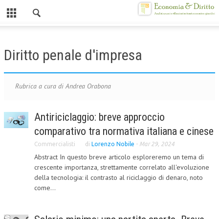
Chiuso
HOME
Diritto penale d'impresa
CHI SIAMO
MISSION
Rubrica a cura di Andrea Orabona
CONTATTI
Antiriciclaggio: breve approccio
CENTRO STUDI
comparativo tra normativa italiana e cinese
ATTO COSTITUTIVO E STATUTO
Commercialisti
di
Lorenzo Nobile
-
Mar 29, 2024
Abstract In questo breve articolo esploreremo un tema di
ORGANIZZAZIONE
crescente importanza, strettamente correlato all'evoluzione
della tecnologia: il contrasto al riciclaggio di denaro, noto
OBIETTIVI
come...
DIREZIONE SCIENTIFICA
ALTA FORMAZIONE