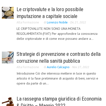
Le criptovalute e la loro possibile
COLLABORA CON NOI
imputazione a capitale sociale
ECONOMIA
Alta Formazione
di
Lorenzo Nobile
-
Dic 21, 2022
CORPORATE SOCIAL RESPONSIBILITY
LE CRIPTOVALUTE NON SONO UNA MONETA
REGOLAMENTATA (FIAT) Per approfondire la conoscenza
ECONOMIA DELL’ARTE
delle criptovalute e di come esse possano andare a...
INTERNAZIONALIZZAZIONE
HUMAN RESOURCES
Strategie di prevenzione e contrasto della
corruzione nella sanità pubblica
RISORSE UMANE
Alta Formazione
di
Aurelio Calcagno
-
Nov 27, 2022
MARKETING
Introduzione Ciò che interessa mettere in luce in questo
articolo è la fase preliminare di acquisto di beni, servizi e
TREASURY IN FINANCIAL SERVICES
opere da parte di un...
RISK MANAGEMENT
SVILUPPO SOSTENIBILE
La rassegna stampa giuridica di Economia
& Diritto – Maggio 2022
PERSONA E CITTÀ