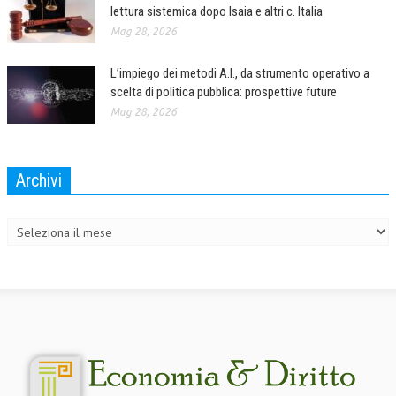
lettura sistemica dopo Isaia e altri c. Italia
COLLABORA CON NOI
Mag 28, 2026
ECONOMIA
L’impiego dei metodi A.I., da strumento operativo a
scelta di politica pubblica: prospettive future
CORPORATE SOCIAL RESPONSIBILITY
Mag 28, 2026
ECONOMIA DELL’ARTE
INTERNAZIONALIZZAZIONE
Archivi
HUMAN RESOURCES
Archivi
RISORSE UMANE
MARKETING
TREASURY IN FINANCIAL SERVICES
RISK MANAGEMENT
SVILUPPO SOSTENIBILE
PERSONA E CITTÀ