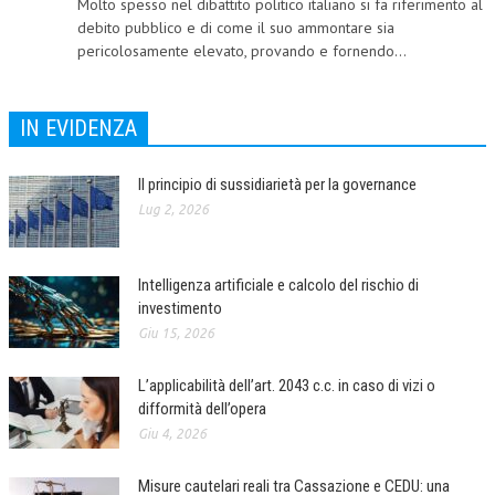
Molto spesso nel dibattito politico italiano si fa riferimento al
debito pubblico e di come il suo ammontare sia
CORSI CE.S.E.D.
pericolosamente elevato, provando e fornendo...
ARCHIVIO CORSI 2015
DIVENTA SOCIO
IN EVIDENZA
BROCHURE CE.S.E.D.
Il principio di sussidiarietà per la governance
LA RIVISTA
Lug 2, 2026
LA RIVISTA
Intelligenza artificiale e calcolo del rischio di
COMITATO SCIENTIFICO
investimento
COMITATO EDITORIALE
Giu 15, 2026
REDAZIONE
L’applicabilità dell’art. 2043 c.c. in caso di vizi o
difformità dell’opera
PEER REVIEW
Giu 4, 2026
CODICE ETICO
Misure cautelari reali tra Cassazione e CEDU: una
AUTORI