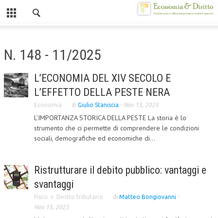
Chiuso
HOME
N. 148 - 11/2025
CHI SIAMO
L’ECONOMIA DEL XIV SECOLO E
MISSION
L’EFFETTO DELLA PESTE NERA
CONTATTI
Economia
di
Giulio Staniscia
-
Nov 13, 2025
L’IMPORTANZA STORICA DELLA PESTE La storia è lo
CENTRO STUDI
strumento che ci permette di comprendere le condizioni
sociali, demografiche ed economiche di...
ATTO COSTITUTIVO E STATUTO
ORGANIZZAZIONE
Ristrutturare il debito pubblico: vantaggi e
OBIETTIVI
svantaggi
DIREZIONE SCIENTIFICA
Fisco
Diritto tributario
di
Matteo Bongiovanni
-
Nov 13, 2025
ALTA FORMAZIONE