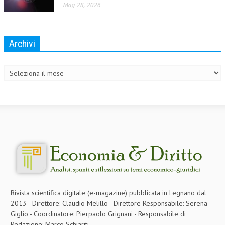
Mag 28, 2026
L’UMANISTA
DIRITTO
Archivi
DIRITTO PENALE D’IMPRESA
Archivi
DIRITTO DEL LAVORO
DIRITTO DEL WEB
DIRITTO DELLE IMPRESE IN CRISI
CRIMINOLOGIA E CRIMINALISTICA
SICUREZZA SUL LAVORO
FISCO
DIRITTO TRIBUTARIO
Rivista scientifica digitale (e-magazine) pubblicata in Legnano dal
FISCALITÀ INTERNAZIONALE
2013 - Direttore: Claudio Melillo - Direttore Responsabile: Serena
Giglio - Coordinatore: Pierpaolo Grignani - Responsabile di
TAX RISK MANAGEMENT
Redazione: Marco Schiariti