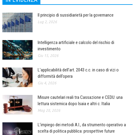
COLLABORA CON NOI
Il principio di sussidiarietà per la governance
ECONOMIA
Lug 2, 2026
CORPORATE SOCIAL RESPONSIBILITY
Intelligenza artificiale e calcolo del rischio di
ECONOMIA DELL’ARTE
investimento
INTERNAZIONALIZZAZIONE
Giu 15, 2026
HUMAN RESOURCES
L’applicabilità dell’art. 2043 c.c. in caso di vizi o
difformità dell’opera
RISORSE UMANE
Giu 4, 2026
MARKETING
Misure cautelari reali tra Cassazione e CEDU: una
TREASURY IN FINANCIAL SERVICES
lettura sistemica dopo Isaia e altri c. Italia
Mag 28, 2026
RISK MANAGEMENT
SVILUPPO SOSTENIBILE
L’impiego dei metodi A.I., da strumento operativo a
scelta di politica pubblica: prospettive future
PERSONA E CITTÀ