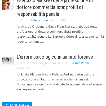
Esercizio abusivo della professione di
dottore commercialista: profili di
CORSI CE.S.E.D.
responsabilità penale
ARCHIVIO CORSI 2015
Diritto
di
Redazione
-
Ago 1, 2016
DIVENTA SOCIO
(di Andrea Orabona e Giulia Piva) Esercizio abusivo della
professione di dottore commercialista: profili di
BROCHURE CE.S.E.D.
responsabilità penale La Suprema Corte di cassazione, con la
recente sentenza...
LA RIVISTA
LA RIVISTA
L’errore psicologico in ambito forense
COMITATO SCIENTIFICO
Diritto
Criminologia e criminalistica
di
Redazione
-
Ago 1, 2016
COMITATO EDITORIALE
(di Emilia Martino, Nicola Malizia, Andrea Carta) L’errore
psicologico in ambito forense Errare humanum est.
REDAZIONE
Nonostante la significatività di tale locuzione latina rifacente
PEER REVIEW
a un’espressione di...
CODICE ETICO
IN EVIDENZA
AUTORI