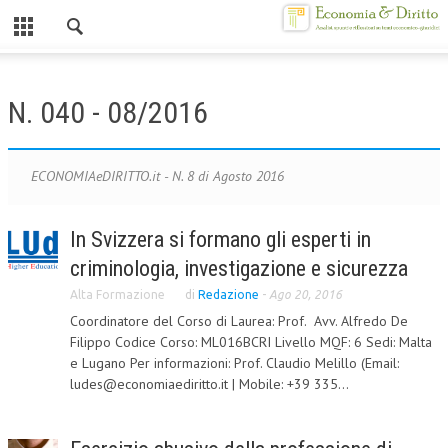
Chiuso
HOME
N. 040 - 08/2016
CHI SIAMO
MISSION
ECONOMIAeDIRITTO.it - N. 8 di Agosto 2016
CONTATTI
In Svizzera si formano gli esperti in
CENTRO STUDI
criminologia, investigazione e sicurezza
ATTO COSTITUTIVO E STATUTO
Alta Formazione
di
Redazione
-
Ago 20, 2016
Coordinatore del Corso di Laurea: Prof. Avv. Alfredo De
ORGANIZZAZIONE
Filippo Codice Corso: ML016BCRI Livello MQF: 6 Sedi: Malta
e Lugano Per informazioni: Prof. Claudio Melillo (Email:
OBIETTIVI
ludes@economiaediritto.it | Mobile: +39 335...
DIREZIONE SCIENTIFICA
ALTA FORMAZIONE