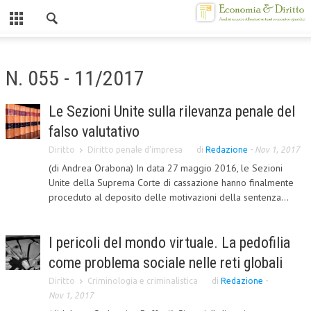
Chiuso
HOME
N. 055 - 11/2017
CHI SIAMO
Le Sezioni Unite sulla rilevanza penale del
MISSION
falso valutativo
CONTATTI
Diritto
Diritto penale d'impresa
di
Redazione
-
Nov 1, 2017
(di Andrea Orabona) In data 27 maggio 2016, le Sezioni
CENTRO STUDI
Unite della Suprema Corte di cassazione hanno finalmente
proceduto al deposito delle motivazioni della sentenza...
ATTO COSTITUTIVO E STATUTO
ORGANIZZAZIONE
I pericoli del mondo virtuale. La pedofilia
OBIETTIVI
come problema sociale nelle reti globali
DIREZIONE SCIENTIFICA
Diritto
Criminologia e criminalistica
di
Redazione
-
Nov 1, 2017
ALTA FORMAZIONE