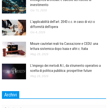
investimento
COLLABORA CON NOI
Giu 15, 2026
ECONOMIA
L’applicabilità dell’art. 2043 c.c. in caso di vizi o
difformità dell’opera
CORPORATE SOCIAL RESPONSIBILITY
Giu 4, 2026
ECONOMIA DELL’ARTE
Misure cautelari reali tra Cassazione e CEDU: una
INTERNAZIONALIZZAZIONE
lettura sistemica dopo Isaia e altri c. Italia
HUMAN RESOURCES
Mag 28, 2026
RISORSE UMANE
L’impiego dei metodi A.I., da strumento operativo a
scelta di politica pubblica: prospettive future
MARKETING
Mag 28, 2026
TREASURY IN FINANCIAL SERVICES
RISK MANAGEMENT
Archivi
SVILUPPO SOSTENIBILE
Archivi
PERSONA E CITTÀ