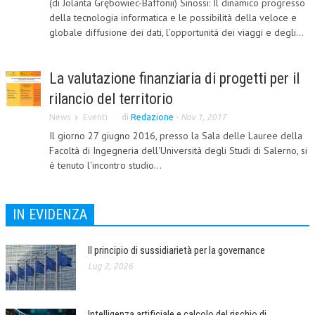
(di Jolanta Grębowiec-Baffonii) Sinossi: Il dinamico progresso
della tecnologia informatica e le possibilità della veloce e
CORSI CE.S.E.D.
globale diffusione dei dati, l’opportunità dei viaggi e degli...
ARCHIVIO CORSI 2015
DIVENTA SOCIO
La valutazione finanziaria di progetti per il
rilancio del territorio
BROCHURE CE.S.E.D.
News
Eventi
di
Redazione
-
Nov 1, 2017
LA RIVISTA
Il giorno 27 giugno 2016, presso la Sala delle Lauree della
Facoltà di Ingegneria dell'Università degli Studi di Salerno, si
LA RIVISTA
è tenuto l'incontro studio...
COMITATO SCIENTIFICO
COMITATO EDITORIALE
IN EVIDENZA
REDAZIONE
Il principio di sussidiarietà per la governance
PEER REVIEW
Lug 2, 2026
CODICE ETICO
Intelligenza artificiale e calcolo del rischio di
AUTORI