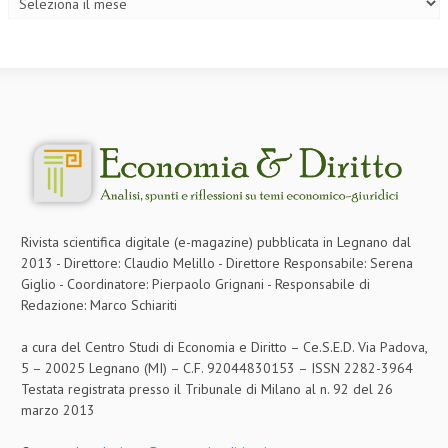
L’UMANISTA
DIRITTO
DIRITTO PENALE D’IMPRESA
DIRITTO DEL LAVORO
DIRITTO DEL WEB
DIRITTO DELLE IMPRESE IN CRISI
Rivista scientifica digitale (e-magazine) pubblicata in Legnano dal
CRIMINOLOGIA E CRIMINALISTICA
2013 - Direttore: Claudio Melillo - Direttore Responsabile: Serena
Giglio - Coordinatore: Pierpaolo Grignani - Responsabile di
SICUREZZA SUL LAVORO
Redazione: Marco Schiariti
FISCO
a cura del Centro Studi di Economia e Diritto – Ce.S.E.D. Via Padova,
DIRITTO TRIBUTARIO
5 – 20025 Legnano (MI) – C.F. 92044830153 – ISSN 2282-3964
Testata registrata presso il Tribunale di Milano al n. 92 del 26
FISCALITÀ INTERNAZIONALE
marzo 2013
TAX RISK MANAGEMENT