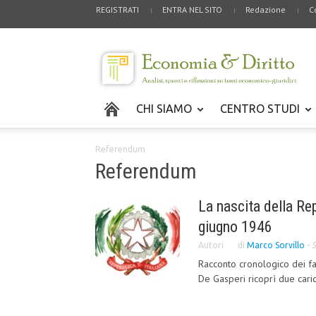
REGISTRATI
ENTRA NEL SITO
Redazione
C
CHI SIAMO
CENTRO STUDI
Referendum
Referendum
La nascita della Rep
giugno 1946
Autori
di
Marco Sorvillo
-
S
Racconto cronologico dei fat
De Gasperi ricoprì due caric