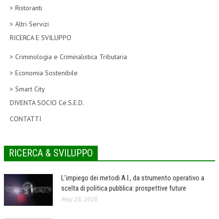
> Ristoranti
CORSI CE.S.E.D.
> Altri Servizi
ARCHIVIO CORSI 2015
RICERCA E SVILUPPO
DIVENTA SOCIO
> Criminologia e Criminalistica Tributaria
BROCHURE CE.S.E.D.
> Economia Sostenibile
> Smart City
LA RIVISTA
DIVENTA SOCIO Ce.S.E.D.
LA RIVISTA
CONTATTI
COMITATO SCIENTIFICO
COMITATO EDITORIALE
RICERCA & SVILUPPO
REDAZIONE
L’impiego dei metodi A.I., da strumento operativo a
PEER REVIEW
scelta di politica pubblica: prospettive future
May 28, 2026
CODICE ETICO
AUTORI