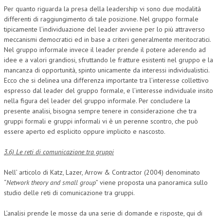
Per quanto riguarda la presa della leadership vi sono due modalità
differenti di raggiungimento di tale posizione. Nel gruppo formale
tipicamente l’individuazione del leader avviene per lo più attraverso
meccanismi democratici ed in base a criteri generalmente meritocratici.
Nel gruppo informale invece il leader prende il potere aderendo ad
idee e a valori grandiosi, sfruttando le fratture esistenti nel gruppo e la
mancanza di opportunità, spinto unicamente da interessi individualistici.
Ecco che si delinea una differenza importante tra l’interesse collettivo
espresso dal leader del gruppo formale, e l’interesse individuale insito
nella figura del leader del gruppo informale. Per concludere la
presente analisi, bisogna sempre tenere in considerazione che tra
gruppi formali e gruppi informali vi è un perenne scontro, che può
essere aperto ed esplicito oppure implicito e nascosto.
3.6) Le reti di comunicazione tra gruppi
Nell’ articolo di Katz, Lazer, Arrow & Contractor (2004) denominato
“
Network theory and small group
” viene proposta una panoramica sullo
studio delle reti di comunicazione tra gruppi.
L’analisi prende le mosse da una serie di domande e risposte, qui di