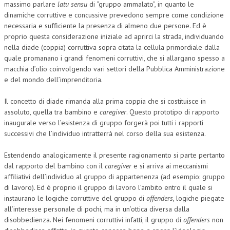
massimo parlare
latu sensu
di “gruppo ammalato”, in quanto le
dinamiche corruttive e concussive prevedono sempre come condizione
necessaria e sufficiente la presenza di almeno due persone. Ed è
proprio questa considerazione iniziale ad aprirci la strada, individuando
nella diade (coppia) corruttiva sopra citata la cellula primordiale dalla
quale promanano i grandi fenomeni corruttivi, che si allargano spesso a
macchia d’olio coinvolgendo vari settori della Pubblica Amministrazione
e del mondo dell’imprenditoria.
Il concetto di diade rimanda alla prima coppia che si costituisce in
assoluto, quella tra bambino e
caregiver
. Questo prototipo di rapporto
inaugurale verso l’esistenza di gruppo forgerà poi tutti i rapporti
successivi che l’individuo intratterrà nel corso della sua esistenza.
Estendendo analogicamente il presente ragionamento si parte pertanto
dal rapporto del bambino con il
caregiver
e si arriva ai meccanismi
affiliativi dell’individuo al gruppo di appartenenza (ad esempio: gruppo
di lavoro). Ed è proprio il gruppo di lavoro l’ambito entro il quale si
instaurano le logiche corruttive del gruppo di
offenders
, logiche piegate
all’interesse personale di pochi, ma in un’ottica diversa dalla
disobbedienza. Nei fenomeni corruttivi infatti, il gruppo di
offenders
non