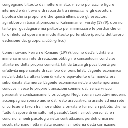
congegnano l’illecito da mettere in atto, vi sono poi alcune figure
intermedie di rilievo e di raccordo tra i
dominus
e gli esecutori.
L’ipotesi che si propone è che questi ultimi, cioè gli esecutori,
agirebbero in base al principio di Kahneman e Tversky (1979), cioè non
tanto per guadagnare ma piuttosto per minimizzare le perdite che un
loro rifiuto ad operare in modo illecito porterebbe (perdita del lavoro,
esclusione dal gruppo,
mobbing
, Ecc.).
Come rilevano Ferrari e Romano (1999), l’uomo dell’antichità era
immerso in una rete di relazioni, obblighi e consuetudini condivise
all’interno della propria comunità, tali da lasciargli poca libertà per
un’attività impersonale di scambio dei beni. Infatti l’agente economico
nell’antichità barattava beni di valore equivalente e la moneta era
subordinata alla merce. L’agente economico nell’era contemporanea
conduce invece le proprie transazioni commerciali senza vincoli
personali e condizionamenti psicologici. Negli scenari corruttivi moderni,
accompagnati spesso anche dal reato associativo, si assiste ad una rete
di cortesie e favori tra imprenditoria privata e funzionari pubblici che ha
“tutto il sapore di un salto nel passato”. Cioè i vincoli personali e i
condizionamenti psicologici nelle contrattazioni, perduti ormai nei
secoli, ritornano nella malata economia moderna della corruzione.