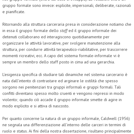
gruppo formale sono invece: esplicite, impersonali, deliberate, razionali
e pianificate.
Ritornando alla struttura carceraria presa in considerazione notiamo che
in essa il gruppo formale dello
staff
ed il gruppo informale dei
detenuti collaborano ed interagiscono quotidianamente per
organizzare le attività lavorative, per svolgere manutenzione alla
struttura, per condurre attività terapeutico-riabilitative, per trascorrere
momenti ricreativi, ecc. A capo del sistema formale-informale vi è
sempre un membro dello staff posto in cima ad una gerarchia.
L’esigenza specifica di studiare tali dinamiche nel sistema carcerario è
nata dall’intento di contrastare ed arginare le ostilità che spesso
sorgono nei penitenziari tra gruppi informali e gruppi formali. Tali
confitti diventano spesso molto cruenti e vengono repressi in modo
violento; quando ciò accade il gruppo informale smette di agire in
modo esplicito e si attiva di nascosto.
Per quanto concerne la natura di un gruppo informale, Caldwell (1956)
ne segnala una differenziazione all’interno delle carceri in termini di
ruolo e status. Ai fini della nostra dissertazione, risultano principalmente