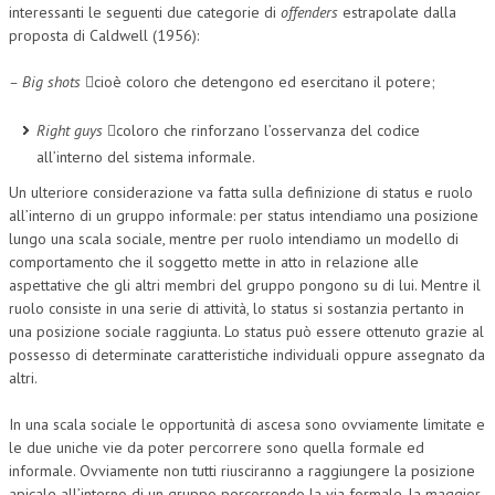
interessanti le seguenti due categorie di
offenders
estrapolate dalla
proposta di Caldwell (1956):
– Big shots
cioè coloro che detengono ed esercitano il potere;
Right guys
coloro che rinforzano l’osservanza del codice
all’interno del sistema informale.
Un ulteriore considerazione va fatta sulla definizione di status e ruolo
all’interno di un gruppo informale: per status intendiamo una posizione
lungo una scala sociale, mentre per ruolo intendiamo un modello di
comportamento che il soggetto mette in atto in relazione alle
aspettative che gli altri membri del gruppo pongono su di lui. Mentre il
ruolo consiste in una serie di attività, lo status si sostanzia pertanto in
una posizione sociale raggiunta. Lo status può essere ottenuto grazie al
possesso di determinate caratteristiche individuali oppure assegnato da
altri.
In una scala sociale le opportunità di ascesa sono ovviamente limitate e
le due uniche vie da poter percorrere sono quella formale ed
informale. Ovviamente non tutti riusciranno a raggiungere la posizione
apicale all’interno di un gruppo percorrendo la via formale, la maggior