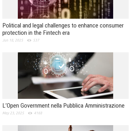
L’UMANISTA
DIRITTO
Political and legal challenges to enhance consumer
DIRITTO PENALE D’IMPRESA
protection in the Fintech era
Jun 18, 2025
537
DIRITTO DEL LAVORO
DIRITTO DEL WEB
DIRITTO DELLE IMPRESE IN CRISI
CRIMINOLOGIA E CRIMINALISTICA
SICUREZZA SUL LAVORO
FISCO
L’Open Government nella Pubblica Amministrazione
DIRITTO TRIBUTARIO
May 23, 2025
4168
FISCALITÀ INTERNAZIONALE
TAX RISK MANAGEMENT