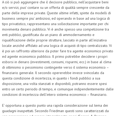
A ciò si può aggiungere che il decisore pubblico, nell’acquistare beni
e/o servizi, puo’ contare su un offerta di qualità sempre crescente da
parte delle imprese private. Queste ultime infatti, spinte da modelli di
business sempre piu’ ambiziosi, ed operando in base ad una logica di
tipo privatistico, rappresentano una sollecitazione importante per chi
movimenta denaro pubblico. Vi è anche spesso una competizione tra
enti pubblici, giustificata da un piano di ammodernamento e
riqualificazione delle proprie strutture, lasciato in parte all’iniziativa
locale anziché affidato ad una logica di acquisti di tipo centralizzato. Vi
è poi un raffronto ulteriore da poter fare tra agente economico privato
ed agente economico pubblico. Il primo potrebbe decidere i propri
esborsi in denaro (investimenti, consumi, risparmi, ecc.) in base al clima
di ottimismo o pessimismo contingente verso il sistema economico –
finanziario generale. Il secondo opererebbe invece svincolato da
questa condizione di incertezza, in quanto i fondi pubblici a sua
disposizione, una volta stanziati e disponibili, potranno essere spesi
entro un certo periodo di tempo, e comunque indipendentemente dalle
condizioni di incertezza dell’intero sistema economico – finanziario.
E’ opportuna a questo punto una rapida considerazione sul tema dei
guadagni inaspettati. Secondo Friedman questi sono caratterizzati da