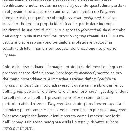
identificazione nella medesima squadra), quando quest’ultima perdeva
rivolgevano il loro disprezzo anche verso i membri dell’
ingroup
ritenuto sleali, dunque non solo agli avversari
(outgroup).
Cosi’, un
individuo che lega la propria identità ad un particolare ingroup,
indirizzerà la sua ostilità ed il suo disprezzo
(derogation)
sia ai membri
dell’outgroup sia ai membri del proprio
ingroup
ritenuti sleali. Queste
ostilità e disprezzo servono pertanto a proteggere l’autostima
collettiva di tutti i membri con elevata identificazione nel proprio
ingroup
.
Coloro che rispecchiano l’immagine prototipica del membro ingroup
possono essere definiti come
“core ingroup members
”, mentre coloro
che meno rispecchiano tale immagine saranno definiti
“peripheral
ingroup members”.
Un modo attraverso il quale un membro periferico
dell’
ingroup
può ambire a diventare un membro
“core”
, guadagnandone
l’accettazione, è quella di presentare sè stesso come dotato di
particolari attitudini verso l’
ingroup
. Una strategia può essere quella di
ostentare pubblicamente ostilità versi i membri dei principali
outgroups.
Evidenze empiriche hanno infatti mostrato come i membri periferici
dell’
ingroup
esibiscono maggiore ostilità
outgroup
rispetto ai
“core
ingroup members”.