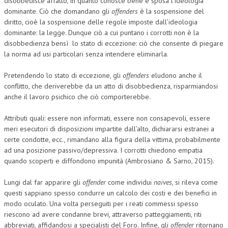
disobbedisce affatto, in quanto conosce bene e sposa l’ideologia
dominante. Ciò che domandano gli
offenders
è la sospensione del
diritto, cioè la sospensione delle regole imposte dall’ideologia
dominante: la legge. Dunque ciò a cui puntano i corrotti non è la
disobbedienza bensì lo stato di eccezione: ciò che consente di piegare
la norma ad usi particolari senza intendere eliminarla.
Pretendendo lo stato di eccezione, gli
offenders
eludono anche il
conflitto, che deriverebbe da un atto di disobbedienza, risparmiandosi
anche il lavoro psichico che ciò comporterebbe.
Attributi quali: essere non informati, essere non consapevoli, essere
meri esecutori di disposizioni impartite dall’alto, dichiararsi estranei a
certe condotte, ecc., rimandano alla figura della vittima, probabilmente
ad una posizione passivo/depressiva. I corrotti chiedono empatia
quando scoperti e diffondono impunità (Ambrosiano & Sarno, 2015).
Lungi dal far apparire gli
offender
come individui
naives
, si rileva come
questi sappiano spesso condurre un calcolo dei costi e dei benefici in
modo oculato. Una volta perseguiti per i reati commessi spesso
riescono ad avere condanne brevi, attraverso patteggiamenti, riti
abbreviati, affidandosi a specialisti del Foro. Infine, gli
offender
ritornano