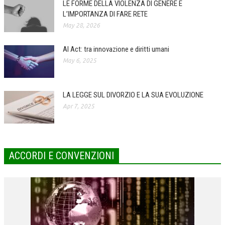
LE FORME DELLA VIOLENZA DI GENERE E
L’IMPORTANZA DI FARE RETE
COLLABORA CON NOI
May 28, 2026
ECONOMIA
AI Act: tra innovazione e diritti umani
CORPORATE SOCIAL RESPONSIBILITY
May 6, 2025
ECONOMIA DELL’ARTE
INTERNAZIONALIZZAZIONE
LA LEGGE SUL DIVORZIO E LA SUA EVOLUZIONE
Apr 7, 2025
HUMAN RESOURCES
RISORSE UMANE
MARKETING
ACCORDI E CONVENZIONI
TREASURY IN FINANCIAL SERVICES
RISK MANAGEMENT
SVILUPPO SOSTENIBILE
PERSONA E CITTÀ