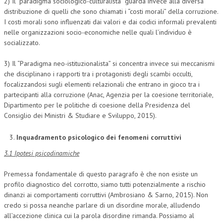
2) Il “paradigma sociologico-culturalista” guarda invece alla diversa
distribuzione di quelli che sono chiamati i “costi morali” della corruzione.
I costi morali sono influenzati dai valori e dai codici informali prevalenti
nelle organizzazioni socio-economiche nelle quali l’individuo è
socializzato.
3) Il “Paradigma neo-istituzionalista” si concentra invece sui meccanismi
che disciplinano i rapporti tra i protagonisti degli scambi occulti,
focalizzandosi sugli elementi relazionali che entrano in gioco tra i
partecipanti alla corruzione (Anac, Agenzia per la coesione territoriale,
Dipartimento per le politiche di coesione della Presidenza del
Consiglio dei Ministri & Studiare e Sviluppo, 2015).
Inquadramento psicologico dei fenomeni corruttivi
3.1 Ipotesi psicodinamiche
Premessa fondamentale di questo paragrafo è che non esiste un
profilo diagnostico del corrotto, siamo tutti potenzialmente a rischio
dinanzi ai comportamenti corruttivi (Ambrosiano & Sarno, 2015). Non
credo si possa neanche parlare di un disordine morale, alludendo
all’accezione clinica cui la parola disordine rimanda. Possiamo al