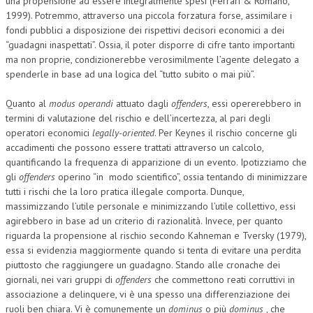
una propensione ad essere integralmente spesi (Ferrari & Romano,
1999). Potremmo, attraverso una piccola forzatura forse, assimilare i
fondi pubblici a disposizione dei rispettivi decisori economici a dei
“guadagni inaspettati”. Ossia, il poter disporre di cifre tanto importanti
ma non proprie, condizionerebbe verosimilmente l’agente delegato a
spenderle in base ad una logica del “tutto subito o mai più”.
Quanto al
modus operandi
attuato dagli
offenders
, essi opererebbero in
termini di valutazione del rischio e dell’incertezza, al pari degli
operatori economici
legally-oriented
. Per Keynes il rischio concerne gli
accadimenti che possono essere trattati attraverso un calcolo,
quantificando la frequenza di apparizione di un evento. Ipotizziamo che
gli
offenders
operino “in modo scientifico”, ossia tentando di minimizzare
tutti i rischi che la loro pratica illegale comporta. Dunque,
massimizzando l’utile personale e minimizzando l’utile collettivo, essi
agirebbero in base ad un criterio di razionalità. Invece, per quanto
riguarda la propensione al rischio secondo Kahneman e Tversky (1979),
essa si evidenzia maggiormente quando si tenta di evitare una perdita
piuttosto che raggiungere un guadagno. Stando alle cronache dei
giornali, nei vari gruppi di
offenders
che commettono reati corruttivi in
associazione a delinquere, vi è una spesso una differenziazione dei
ruoli ben chiara. Vi è comunemente un
dominus
o più
dominus
, che