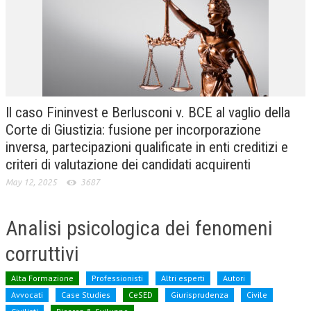
CRIMINOLOGIA TRIBUTARIA
CFC E PARADISI FISCALI
TRANSFER PRICING
PRASSI
Il caso Fininvest e Berlusconi v. BCE al vaglio della
AMMINISTRATIVA
Corte di Giustizia: fusione per incorporazione
inversa, partecipazioni qualificate in enti creditizi e
TRIBUTARIA
criteri di valutazione dei candidati acquirenti
GIURISPRUDENZA
May 12, 2025
3687
EUROPEA
Analisi psicologica dei fenomeni
COSTITUZIONALE
corruttivi
CIVILE
TRIBUTARIA
Alta Formazione
Professionisti
Altri esperti
Autori
Avvocati
Case Studies
CeSED
Giurisprudenza
Civile
PENALE