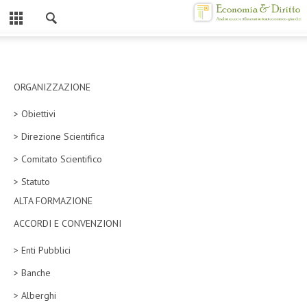
Chiuso
HOME
CHI SIAMO
ORGANIZZAZIONE
> Obiettivi
MISSION
> Direzione Scientifica
CONTATTI
> Comitato Scientifico
CENTRO STUDI
> Statuto
ALTA FORMAZIONE
ATTO COSTITUTIVO E STATUTO
ACCORDI E CONVENZIONI
ORGANIZZAZIONE
> Enti Pubblici
OBIETTIVI
> Banche
DIREZIONE SCIENTIFICA
> Alberghi
ALTA FORMAZIONE