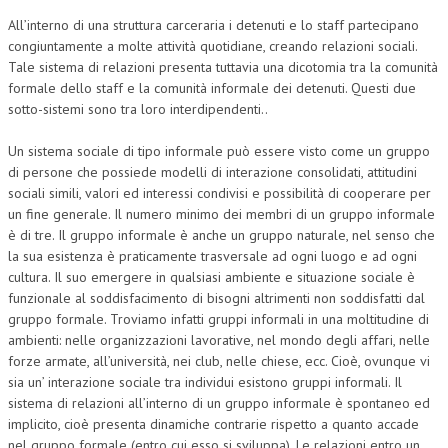
All’interno di una struttura carceraria i detenuti e lo staff partecipano
congiuntamente a molte attività quotidiane, creando relazioni sociali.
Tale sistema di relazioni presenta tuttavia una dicotomia tra la comunità
formale dello staff e la comunità informale dei detenuti. Questi due
sotto-sistemi sono tra loro interdipendenti..
Un sistema sociale di tipo informale può essere visto come un gruppo
di persone che possiede modelli di interazione consolidati, attitudini
sociali simili, valori ed interessi condivisi e possibilità di cooperare per
un fine generale. Il numero minimo dei membri di un gruppo informale
è di tre. Il gruppo informale è anche un gruppo naturale, nel senso che
la sua esistenza è praticamente trasversale ad ogni luogo e ad ogni
cultura. Il suo emergere in qualsiasi ambiente e situazione sociale è
funzionale al soddisfacimento di bisogni altrimenti non soddisfatti dal
gruppo formale. Troviamo infatti gruppi informali in una moltitudine di
ambienti: nelle organizzazioni lavorative, nel mondo degli affari, nelle
forze armate, all’università, nei club, nelle chiese, ecc. Cioè, ovunque vi
sia un’ interazione sociale tra individui esistono gruppi informali. Il
sistema di relazioni all’interno di un gruppo informale è spontaneo ed
implicito, cioè presenta dinamiche contrarie rispetto a quanto accade
nel gruppo formale (entro cui esso si sviluppa). Le relazioni entro un