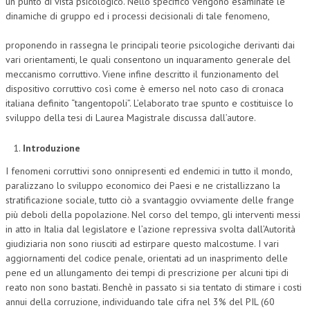
un punto di vista psicologico. Nello specifico vengono esaminate le
dinamiche di gruppo ed i processi decisionali di tale fenomeno,
proponendo in rassegna le principali teorie psicologiche derivanti dai
vari orientamenti, le quali consentono un inquaramento generale del
meccanismo corruttivo. Viene infine descritto il funzionamento del
dispositivo corruttivo così come è emerso nel noto caso di cronaca
italiana definito “tangentopoli”. L’elaborato trae spunto e costituisce lo
sviluppo della tesi di Laurea Magistrale discussa dall’autore.
Introduzione
I fenomeni corruttivi sono onnipresenti ed endemici in tutto il mondo,
paralizzano lo sviluppo economico dei Paesi e ne cristallizzano la
stratificazione sociale, tutto ciò a svantaggio ovviamente delle frange
più deboli della popolazione. Nel corso del tempo, gli interventi messi
in atto in Italia dal legislatore e l’azione repressiva svolta dall’Autorità
giudiziaria non sono riusciti ad estirpare questo malcostume. I vari
aggiornamenti del codice penale, orientati ad un inasprimento delle
pene ed un allungamento dei tempi di prescrizione per alcuni tipi di
reato non sono bastati. Benchè in passato si sia tentato di stimare i costi
annui della corruzione, individuando tale cifra nel 3% del PIL (60