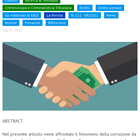
Civilisti
Ricerca & Sviluppo
Criminologia e Criminalistica Tributaria
Diritto
Diritto penale
NEWS
Gli editoriali di E&D
La Rivista
N. 111 - 09/2022
News
Notizie
Penalisti
Riflessioni
ARCHIVIO EVENTI (FINO AL 2022)
Sep 9, 2022
CORSI ENTI TERZI
PUBBLICAZIONI
BOLLETTINO FINANZIAMENTI
TELEGRAM
DOCUMENTI
MANUALI E MONOGRAFIE
TESI DI LAUREA
ABSTRACT
MATERIALE DIDATTICO
Nel presente articolo viene affrontato il fenomeno della corruzione da
INVITI E PROMOZIONI