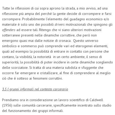
Tutte le riflessioni di cui sopra aprono la strada, a mio avviso, ad una
riflessione più ampia del perché la gente decide di corrompere e farsi
corrompere. Probabilmente l’elemento del guadagno economico e/o
materiale è solo uno dei possibili
drivers
motivazionali che spingono gli
offenders
ad essere tali. Ritengo che vi siano ulteriori motivazioni
sotterranee presenti nelle dinamiche corruttive, che però non
emergono quasi mai dalle notizie di cronaca. Questo universo
simbolico e sommerso può comprende vari ed eterogenei elementi,
quali ad esempio la possibilità di entrare in contatto con persone che
contano, la visibilità, la notorietà in un certo ambiente, il senso di
superiorità, la possibilità di poter incidere in certe dinamiche scegliendo
delle scorciatoie. Si tratta di una materia subdola e sfuggente che
occorre far emergere e cristallizare, al fine di comprendere al meglio
ciò che è sotteso ai fenomeni corruttivi.
3.5 I gruppi informali nel contesto carcerario
Prendiamo ora in considerazione un lavoro scientifico di Caldwell
(1956) sulle comunità carcerarie, specificamente incentrato sullo studio
del funzionamento dei gruppi informali.