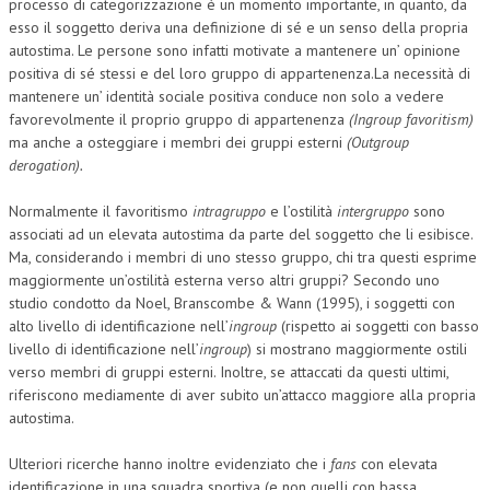
processo di categorizzazione è un momento importante, in quanto, da
esso il soggetto deriva una definizione di sé e un senso della propria
autostima. Le persone sono infatti motivate a mantenere un’ opinione
positiva di sé stessi e del loro gruppo di appartenenza.La necessità di
mantenere un’ identità sociale positiva conduce non solo a vedere
favorevolmente il proprio gruppo di appartenenza
(Ingroup favoritism)
ma anche a osteggiare i membri dei gruppi esterni
(Outgroup
derogation).
Normalmente il favoritismo
intragruppo
e l’ostilità
intergruppo
sono
associati ad un elevata autostima da parte del soggetto che li esibisce.
Ma, considerando i membri di uno stesso gruppo, chi tra questi esprime
maggiormente un’ostilità esterna verso altri gruppi? Secondo uno
studio condotto da Noel, Branscombe & Wann (1995), i soggetti con
alto livello di identificazione nell’
ingroup
(rispetto ai soggetti con basso
livello di identificazione nell’
ingroup
) si mostrano maggiormente ostili
verso membri di gruppi esterni. Inoltre, se attaccati da questi ultimi,
riferiscono mediamente di aver subito un’attacco maggiore alla propria
autostima.
Ulteriori ricerche hanno inoltre evidenziato che i
fans
con elevata
identificazione in una squadra sportiva (e non quelli con bassa