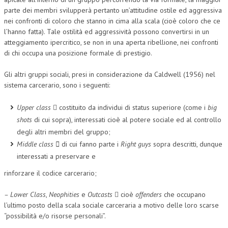
parte dei membri svilupperà pertanto un’attitudine ostile ed aggressiva
nei confronti di coloro che stanno in cima alla scala (cioè coloro che ce
l’hanno fatta). Tale ostilità ed aggressività possono convertirsi in un
atteggiamento ipercritico, se non in una aperta ribellione, nei confronti
di chi occupa una posizione formale di prestigio.
Gli altri gruppi sociali, presi in considerazione da Caldwell (1956) nel
sistema carcerario, sono i seguenti:
Upper class
 costituito da individui di status superiore (come i
big
shots
di cui sopra), interessati cioè al potere sociale ed al controllo
degli altri membri del gruppo;
Middle class

di cui fanno parte i
Right guys
sopra descritti, dunque
interessati a preservare e
rinforzare il codice carcerario;
– Lower Class
,
Neophities
e
Outcasts
 cioè
offenders
che occupano
l’ultimo posto della scala sociale carceraria a motivo delle loro scarse
“possibilità e/o risorse personali”.