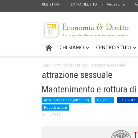
REGISTRATI
ENTRA NEL SITO
Redazione
C
CHI SIAMO
CENTRO STUDI
Tags
Articoli taggati con "attrazione sessuale"
attrazione sessuale
Mantenimento e rottura di
Alta Formazione (altri Enti)
L.U.de.S.
La Rivista
Pubblicazioni
Dic 1, 2017