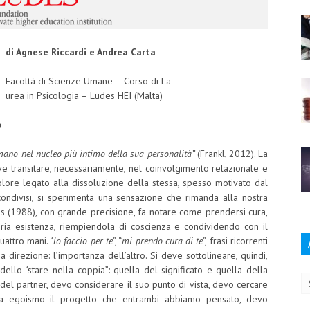
di Agnese Riccardi e Andrea Carta
Facoltà di Scienze Umane – Corso di La
urea in Psicologia – Ludes HEI (Malta)
o
mano nel nucleo più intimo della sua personalità”
(Frankl, 2012). La
deve transitare, necessariamente, nel coinvolgimento relazionale e
olore legato alla dissoluzione della stessa, spesso motivato dal
-condivisi, si sperimenta una sensazione che rimanda alla nostra
as (1988), con grande precisione, fa notare come prendersi cura,
ria esistenza, riempiendola di coscienza e condividendo con il
uattro mani. “
lo faccio per te
”, “
mi prendo cura di te
”, frasi ricorrenti
 direzione: l’importanza dell’altro. Si deve sottolineare, quindi,
Ar
ello “stare nella coppia”: quella del significato e quella della
 del partner, devo considerare il suo punto di vista, devo cercare
nza egoismo il progetto che entrambi abbiamo pensato, devo