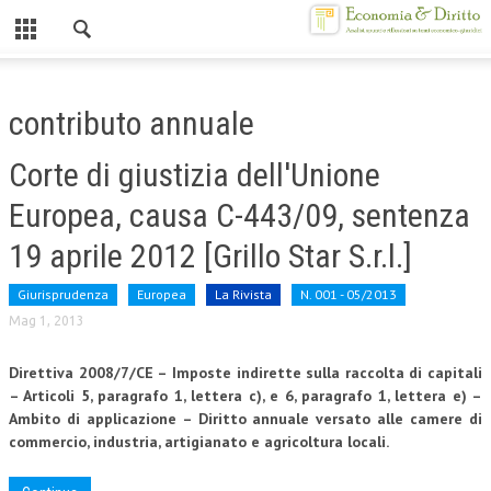
Chiuso
HOME
contributo annuale
CHI SIAMO
Corte di giustizia dell'Unione
MISSION
Europea, causa C-443/09, sentenza
CONTATTI
19 aprile 2012 [Grillo Star S.r.l.]
CENTRO STUDI
Giurisprudenza
Europea
La Rivista
N. 001 - 05/2013
ATTO COSTITUTIVO E STATUTO
Mag 1, 2013
ORGANIZZAZIONE
Direttiva 2008/7/CE – Imposte indirette sulla raccolta di capitali
– Articoli 5,
paragrafo 1, lettera c), e 6, paragrafo 1, lettera e) –
OBIETTIVI
Ambito di applicazione –
Diritto annuale versato alle camere di
commercio, industria, artigianato e
agricoltura locali.
DIREZIONE SCIENTIFICA
ALTA FORMAZIONE