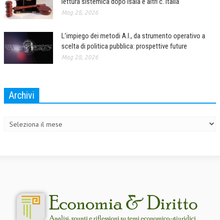
lettura sistemica dopo Isaia e altri c. Italia
Mag 28, 2026
COLLABORA CON NOI
L’impiego dei metodi A.I., da strumento operativo a
ECONOMIA
scelta di politica pubblica: prospettive future
CORPORATE SOCIAL RESPONSIBILITY
Mag 28, 2026
ECONOMIA DELL’ARTE
INTERNAZIONALIZZAZIONE
Archivi
Archivi
HUMAN RESOURCES
RISORSE UMANE
MARKETING
TREASURY IN FINANCIAL SERVICES
RISK MANAGEMENT
SVILUPPO SOSTENIBILE
PERSONA E CITTÀ