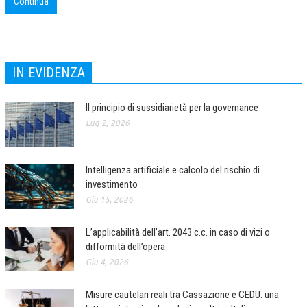
Continua
CORSI CE.S.E.D.
ARCHIVIO CORSI 2015
IN EVIDENZA
DIVENTA SOCIO
BROCHURE CE.S.E.D.
Il principio di sussidiarietà per la governance
Lug 2, 2026
LA RIVISTA
LA RIVISTA
Intelligenza artificiale e calcolo del rischio di
COMITATO SCIENTIFICO
investimento
Giu 15, 2026
COMITATO EDITORIALE
REDAZIONE
L’applicabilità dell’art. 2043 c.c. in caso di vizi o
difformità dell’opera
PEER REVIEW
Giu 4, 2026
CODICE ETICO
Misure cautelari reali tra Cassazione e CEDU: una
AUTORI