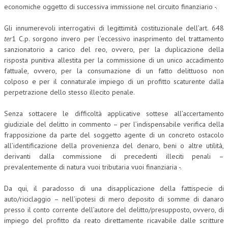
economiche oggetto di successiva immissione nel circuito finanziario -.
Gli innumerevoli interrogativi di legittimità costituzionale dell’art. 648
ter
1 C.p. sorgono invero per l’eccessivo inasprimento del trattamento
sanzionatorio a carico del reo, ovvero, per la duplicazione della
risposta punitiva allestita per la commissione di un unico accadimento
fattuale, ovvero, per la consumazione di un fatto delittuoso non
colposo e per il connaturale impiego di un profitto scaturente dalla
perpetrazione dello stesso illecito penale.
Senza sottacere le difficoltà applicative sottese all’accertamento
giudiziale del delitto in commento – per l’indispensabile verifica della
frapposizione da parte del soggetto agente di un concreto ostacolo
all’identificazione della provenienza del denaro, beni o altre utilità,
derivanti dalla commissione di precedenti illeciti penali –
prevalentemente di natura vuoi tributaria vuoi finanziaria -.
Da qui, il paradosso di una disapplicazione della fattispecie di
auto/riciclaggio – nell’ipotesi di mero deposito di somme di danaro
presso il conto corrente dell’autore del delitto/presupposto, ovvero, di
impiego del profitto da reato direttamente ricavabile dalle scritture