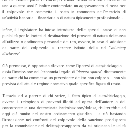
uno a quattro anni. È inoltre contemplato un aggravamento di pena per
il colpevole che commetta il reato in commento nell’esercizio di
un’attività bancaria – finanziaria o di natura tipicamente professionale -.
Infine, il legislatore ha inteso introdurre delle speciali cause di non
punibilità per le ipotesi di destinazione dei proventi di natura delittuosa
all’utilizzo o godimento personale del reo, ovvero, in caso di adesione
da parte del colpevole al recente istituto della c.d. “
voluntary
disclosure
”.
Ciò premesso, è opportuno rilevare come l’ipotesi di auto/riciclaggio –
ossia l’immissione nell’economia legale di “
danaro sporco
” direttamente
da parte chi ha commesso un precedente delitto non colposo – non sia
prevista dall’attuale regime normativo quale specifica figura di reato.
Tuttavia, ed a parere di chi scrive, il fatto tipico di auto/riciclaggio,
ovvero il reimpiego di proventi illeciti ad opera dell’autore o del
concorrente in una determinata incriminazione/dolosa, risulterebbe ad
oggi già punito nel nostro ordinamento giuridico – a ciò bastando
l’irrogazione nei confronti del colpevole della sanzione predisposta
per la commissione del delitto/presupposto da cui originano le utilità