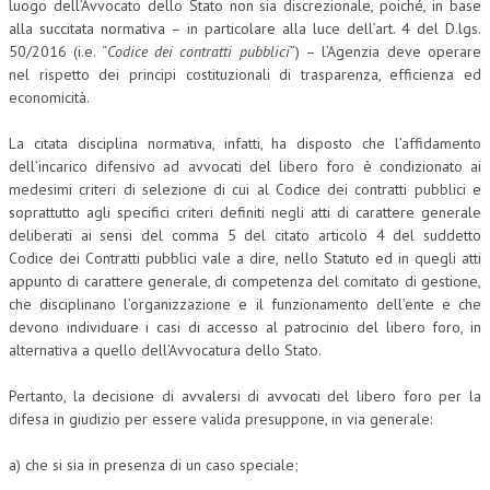
luogo dell’Avvocato dello Stato non sia discrezionale, poiché, in base
alla succitata normativa – in particolare alla luce dell’art. 4 del D.lgs.
CRIMINOLOGIA TRIBUTARIA
50/2016 (i.e. “
Codice dei contratti pubblici
”) – l’Agenzia deve operare
CFC E PARADISI FISCALI
nel rispetto dei principi costituzionali di trasparenza, efficienza ed
economicità.
TRANSFER PRICING
La citata disciplina normativa, infatti, ha disposto che l’affidamento
PRASSI
dell’incarico difensivo ad avvocati del libero foro è condizionato ai
medesimi criteri di selezione di cui al Codice dei contratti pubblici e
AMMINISTRATIVA
soprattutto agli specifici criteri definiti negli atti di carattere generale
deliberati ai sensi del comma 5 del citato articolo 4 del suddetto
TRIBUTARIA
Codice dei Contratti pubblici vale a dire, nello Statuto ed in quegli atti
GIURISPRUDENZA
appunto di carattere generale, di competenza del comitato di gestione,
che disciplinano l’organizzazione e il funzionamento dell’ente e che
EUROPEA
devono individuare i casi di accesso al patrocinio del libero foro, in
alternativa a quello dell’Avvocatura dello Stato.
COSTITUZIONALE
Pertanto, la decisione di avvalersi di avvocati del libero foro per la
CIVILE
difesa in giudizio per essere valida presuppone, in via generale:
TRIBUTARIA
a) che si sia in presenza di un caso speciale;
PENALE