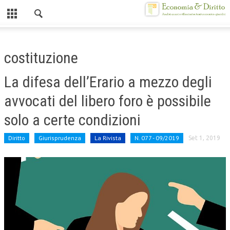
Chiuso
HOME
costituzione
CHI SIAMO
La difesa dell’Erario a mezzo degli
MISSION
avvocati del libero foro è possibile
CONTATTI
solo a certe condizioni
CENTRO STUDI
Diritto
Giurisprudenza
La Rivista
N. 077 - 09/2019
Set 1, 2019
ATTO COSTITUTIVO E STATUTO
ORGANIZZAZIONE
OBIETTIVI
DIREZIONE SCIENTIFICA
ALTA FORMAZIONE