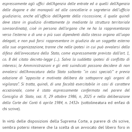
espressamente agli uffici dell’Agenzia delle entrate ed a quelli dell’Agenzia
delle dogane e dei monopoli ed alle cancellerie o segreteria dell’ufficio
L’UMANISTA
giudiziario, anche all’ufficio dell’Agente della riscossione, il quale quindi
DIRITTO
deve stare in giudizio direttamente (o mediante la struttura territoriale
sovraordinata), cioè in persona dell’organo che ne ha la rappresentanza
DIRITTO PENALE D’IMPRESA
verso l’esterno o di uno o più suoi dipendenti dallo stesso organo all’uopo
delegati, e non può farsi rappresentare in giudizio da un soggetto esterno
DIRITTO DEL LAVORO
alla sua organizzazione, tranne che nelle ipotesi in cui può avvalersi della
difesa dell’avvocatura dello Stato, come espressamente previsto dall’art. 1,
DIRITTO DEL WEB
co. 8 del citato decreto-legge (…). Salva la suddetta ipotesi di conflitto di
DIRITTO DELLE IMPRESE IN CRISI
interessi, le Amministrazioni e gli enti suindicati possono decidere di non
avvalersi dell’Avvocatura dello Stato soltanto “in casi speciali” e previa
CRIMINOLOGIA E CRIMINALISTICA
adozione di “apposita e motivata delibera da sottoporre agli organi di
vigilanza”. Si tratta, quindi, di una facoltà esercitabile in casi di carattere
SICUREZZA SUL LAVORO
eccezionale, come è stato espressamente confermato nel parere del
Consiglio di Stato, sez. II, 29 ottobre 1986, n, 2025 e nella deliberazione
FISCO
della Corte dei Conti 6 aprile 1984, n. 1432
» (sottolineatura ed enfasi di
DIRITTO TRIBUTARIO
chi scrive).
FISCALITÀ INTERNAZIONALE
In virtù delle disposizioni della Suprema Corte, a parere di chi scrive,
sembra potersi ritenere che la scelta di un avvocato del libero foro in
TAX RISK MANAGEMENT