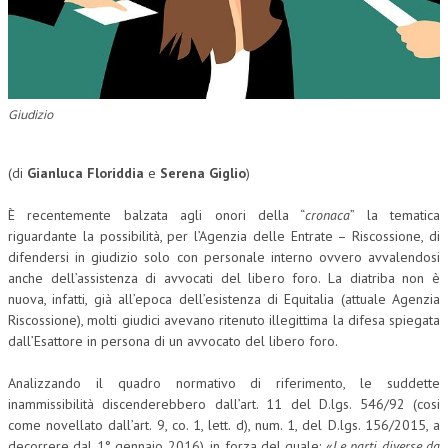
CORSI CE.S.E.D.
ARCHIVIO CORSI 2015
DIVENTA SOCIO
Giudizio
BROCHURE CE.S.E.D.
(di
Gianluca Floriddia
e
Serena Giglio
)
LA RIVISTA
È recentemente balzata agli onori della “
cronaca
” la tematica
LA RIVISTA
riguardante la possibilità, per l’Agenzia delle Entrate – Riscossione, di
difendersi in giudizio solo con personale interno ovvero avvalendosi
COMITATO SCIENTIFICO
anche dell’assistenza di avvocati del libero foro. La diatriba non è
nuova, infatti, già all’epoca dell’esistenza di Equitalia (attuale Agenzia
COMITATO EDITORIALE
Riscossione), molti giudici avevano ritenuto illegittima la difesa spiegata
REDAZIONE
dall’Esattore in persona di un avvocato del libero foro.
PEER REVIEW
Analizzando il quadro normativo di riferimento, le suddette
inammissibilità discenderebbero dall’art. 11 del D.lgs. 546/92 (cosi
CODICE ETICO
come novellato dall’art. 9, co. 1, lett. d), num. 1, del D.lgs. 156/2015, a
decorrere dal 1° gennaio 2016), in forza del quale: «
Le parti diverse da
AUTORI