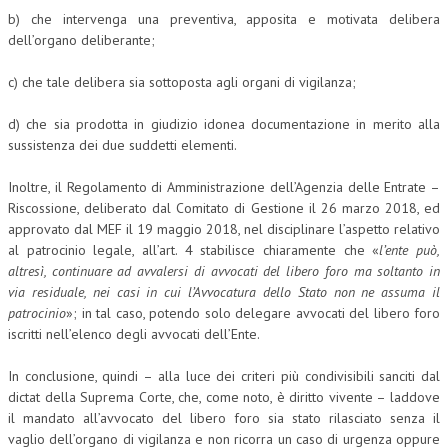
b) che intervenga una preventiva, apposita e motivata delibera
NEWS
dell’organo deliberante;
ARCHIVIO EVENTI (FINO AL 2022)
c) che tale delibera sia sottoposta agli organi di vigilanza;
CORSI ENTI TERZI
d) che sia prodotta in giudizio idonea documentazione in merito alla
sussistenza dei due suddetti elementi.
PUBBLICAZIONI
BOLLETTINO FINANZIAMENTI
Inoltre, il Regolamento di Amministrazione dell’Agenzia delle Entrate –
Riscossione, deliberato dal Comitato di Gestione il 26 marzo 2018, ed
TELEGRAM
approvato dal MEF il 19 maggio 2018, nel disciplinare l’aspetto relativo
al patrocinio legale, all’art. 4 stabilisce chiaramente che «
l’ente può,
altresì, continuare ad avvalersi di avvocati del libero foro ma soltanto in
DOCUMENTI
via residuale, nei casi in cui l’Avvocatura dello Stato non ne assuma il
patrocinio
»; in tal caso, potendo solo delegare avvocati del libero foro
MANUALI E MONOGRAFIE
iscritti nell’elenco degli avvocati dell’Ente.
TESI DI LAUREA
In conclusione, quindi – alla luce dei criteri più condivisibili sanciti dal
MATERIALE DIDATTICO
dictat della Suprema Corte, che, come noto, è diritto vivente – laddove
il mandato all’avvocato del libero foro sia stato rilasciato senza il
INVITI E PROMOZIONI
vaglio dell’organo di vigilanza e non ricorra un caso di urgenza oppure