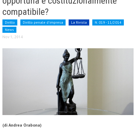
opportuna e costituzionalmente
compatibile?
Diritto
Diritto penale d'impresa
La Rivista
N. 019 - 11/2014
News
Nov 1, 2014
(di Andrea Orabona)