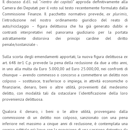
Il discusso d.d.l. sul “
rientro dei capitali
” approda definitivamente alla
Camera dei Deputati per il voto sul testo recentemente formulato dalla
Commissione Finanze. Il pacchetto normativo prevede,
ex plurimis
,
l’introduzione nel nostro ordinamento giuridico del reato di
auto/riciclaggio – figura delittuosa che ha già generato dubbi e
contrasti interpretativi nel panorama giudiziario per la portata
astrattamente distorsiva dei principi cardine del diritto
penale/sostanziale -.
Sulla scorta degli emendamenti apportati, la nuova figura delittuosa
ex
art. 648
ter
1 C.p. prevede la pena della reclusione da due a otto anni,
in uno alla multa da Euro 5.000,00 ad Euro 25.000,00, nei confronti di
chiunque – avendo commesso o concorso a commettere un delitto non
colposo – sostituisce, trasferisce o impiega, in attività economiche o
finanziarie, denaro, beni o altre utilità, provenienti dal medesimo
delitto, con modalità tali da ostacolare l’identificazione della loro
provenienza delittuosa.
Qualora il denaro, i beni o le altre utilità, provengano dalla
commissione di un delitto non colposo, sanzionato con una pena
inferiore nel massimo a cinque anni di reclusione, è contemplata una
cornice edittale più lieve con la previsione di una sanzione detentiva da