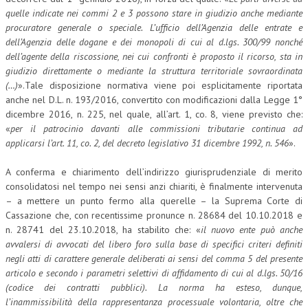
quelle indicate nei commi 2 e 3 possono stare in giudizio anche mediante
COLLABORA CON NOI
procuratore generale o speciale. L’ufficio dell’Agenzia delle entrate e
dell’Agenzia delle dogane e dei monopoli di cui al d.lgs. 300/99 nonché
ECONOMIA
dell’agente della riscossione, nei cui confronti è proposto il ricorso, sta in
giudizio direttamente o mediante la struttura territoriale sovraordinata
CORPORATE SOCIAL RESPONSIBILITY
(…)
».Tale disposizione normativa viene poi esplicitamente riportata
anche nel D.L. n. 193/2016, convertito con modificazioni dalla Legge 1°
ECONOMIA DELL’ARTE
dicembre 2016, n. 225, nel quale, all’art. 1, co. 8, viene previsto che:
INTERNAZIONALIZZAZIONE
«
per il patrocinio davanti alle commissioni tributarie continua ad
applicarsi l’art. 11, co. 2, del decreto legislativo 31 dicembre 1992, n. 546
».
HUMAN RESOURCES
A conferma e chiarimento dell’indirizzo giurisprudenziale di merito
RISORSE UMANE
consolidatosi nel tempo nei sensi anzi chiariti, è finalmente intervenuta
– a mettere un punto fermo alla querelle – la Suprema Corte di
MARKETING
Cassazione che, con recentissime pronunce n. 28684 del 10.10.2018 e
n. 28741 del 23.10.2018, ha stabilito che: «
il nuovo ente può anche
TREASURY IN FINANCIAL SERVICES
avvalersi di avvocati del libero foro sulla base di specifici criteri definiti
RISK MANAGEMENT
negli atti di carattere generale deliberati ai sensi del comma 5 del presente
articolo e secondo i parametri selettivi di affidamento di cui al d.lgs. 50/16
SVILUPPO SOSTENIBILE
(codice dei contratti pubblici). La norma ha esteso, dunque,
l’inammissibilità della rappresentanza processuale volontaria, oltre che
PERSONA E CITTÀ