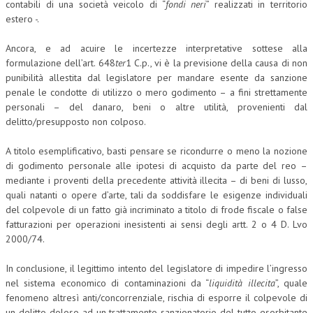
contabili di una società veicolo di “
fondi neri
” realizzati in territorio
estero -.
Ancora, e ad acuire le incertezze interpretative sottese alla
formulazione dell’art. 648
ter
1 C.p., vi è la previsione della causa di non
punibilità allestita dal legislatore per mandare esente da sanzione
penale le condotte di utilizzo o mero godimento – a fini strettamente
personali – del danaro, beni o altre utilità, provenienti dal
delitto/presupposto non colposo.
A titolo esemplificativo, basti pensare se ricondurre o meno la nozione
di godimento personale alle ipotesi di acquisto da parte del reo –
mediante i proventi della precedente attività illecita – di beni di lusso,
quali natanti o opere d’arte, tali da soddisfare le esigenze individuali
del colpevole di un fatto già incriminato a titolo di frode fiscale o false
fatturazioni per operazioni inesistenti ai sensi degli artt. 2 o 4 D. Lvo
2000/74.
In conclusione, il legittimo intento del legislatore di impedire l’ingresso
nel sistema economico di contaminazioni da “
liquidità illecita
”, quale
fenomeno altresì anti/concorrenziale, rischia di esporre il colpevole di
un delitto doloso ad un trattamento sanzionatorio del tutto esorbitante