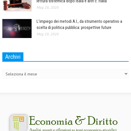
lettura sistemica dopo Isaia e altri c. Italia
Mag 28, 2026
COLLABORA CON NOI
L’impiego dei metodi A.I., da strumento operativo a
ECONOMIA
scelta di politica pubblica: prospettive future
CORPORATE SOCIAL RESPONSIBILITY
Mag 28, 2026
ECONOMIA DELL’ARTE
INTERNAZIONALIZZAZIONE
Archivi
Archivi
HUMAN RESOURCES
RISORSE UMANE
MARKETING
TREASURY IN FINANCIAL SERVICES
RISK MANAGEMENT
SVILUPPO SOSTENIBILE
PERSONA E CITTÀ