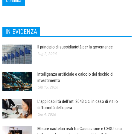
Continua
CORSI CE.S.E.D.
ARCHIVIO CORSI 2015
IN EVIDENZA
DIVENTA SOCIO
BROCHURE CE.S.E.D.
Il principio di sussidiarietà per la governance
Lug 2, 2026
LA RIVISTA
LA RIVISTA
Intelligenza artificiale e calcolo del rischio di
COMITATO SCIENTIFICO
investimento
Giu 15, 2026
COMITATO EDITORIALE
REDAZIONE
L’applicabilità dell’art. 2043 c.c. in caso di vizi o
difformità dell’opera
PEER REVIEW
Giu 4, 2026
CODICE ETICO
Misure cautelari reali tra Cassazione e CEDU: una
AUTORI