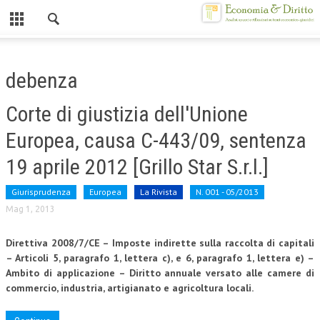
Chiuso
HOME
debenza
CHI SIAMO
Corte di giustizia dell'Unione
MISSION
Europea, causa C-443/09, sentenza
CONTATTI
19 aprile 2012 [Grillo Star S.r.l.]
CENTRO STUDI
Giurisprudenza
Europea
La Rivista
N. 001 - 05/2013
ATTO COSTITUTIVO E STATUTO
Mag 1, 2013
ORGANIZZAZIONE
Direttiva 2008/7/CE – Imposte indirette sulla raccolta di capitali
– Articoli 5,
paragrafo 1, lettera c), e 6, paragrafo 1, lettera e) –
OBIETTIVI
Ambito di applicazione –
Diritto annuale versato alle camere di
commercio, industria, artigianato e
agricoltura locali.
DIREZIONE SCIENTIFICA
ALTA FORMAZIONE