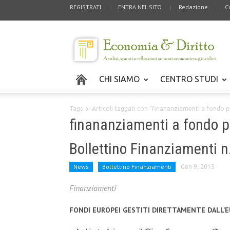
REGISTRATI
ENTRA NEL SITO
Redazione
C
CHI SIAMO
CENTRO STUDI
Tags
Articoli taggati con "finananziamenti a fondo 
finananziamenti a fondo p
Bollettino Finanziamenti 
News
Bollettino Finanziamenti
Gen 9, 2015
Finanziamenti
FONDI EUROPEI GESTITI DIRETTAMENTE DALL’