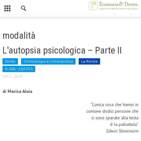
Chiuso
HOME
modalità
CHI SIAMO
L'autopsia psicologica – Parte II
MISSION
Diritto
Criminologia e criminalistica
La Rivista
CONTATTI
N. 006 - 10/2013
Ott 1, 2013
CENTRO STUDI
di Marisa Aloia
ATTO COSTITUTIVO E STATUTO
ORGANIZZAZIONE
“L’unica cosa che hanno in
comune dodici persone che
OBIETTIVI
si sono sparate alla testa
è la pallottola”
DIREZIONE SCIENTIFICA
Edwin Shneimann
ALTA FORMAZIONE