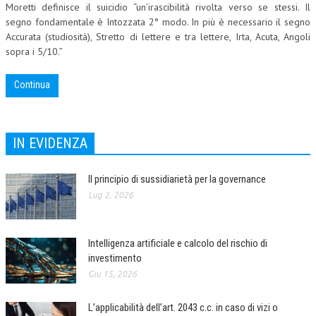
Moretti definisce il suicidio “un’irascibilità rivolta verso se stessi. Il
CORSI CE.S.E.D.
segno fondamentale è Intozzata 2° modo. In più è necessario il segno
Accurata (studiosità), Stretto di lettere e tra lettere, Irta, Acuta, Angoli
ARCHIVIO CORSI 2015
sopra i 5/10.”
DIVENTA SOCIO
Continua
BROCHURE CE.S.E.D.
LA RIVISTA
IN EVIDENZA
LA RIVISTA
Il principio di sussidiarietà per la governance
COMITATO SCIENTIFICO
Lug 2, 2026
COMITATO EDITORIALE
REDAZIONE
Intelligenza artificiale e calcolo del rischio di
investimento
PEER REVIEW
Giu 15, 2026
CODICE ETICO
L’applicabilità dell’art. 2043 c.c. in caso di vizi o
AUTORI