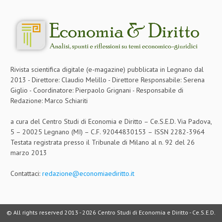
L’UMANISTA
DIRITTO
DIRITTO PENALE D’IMPRESA
Rivista scientifica digitale (e-magazine) pubblicata in Legnano dal
DIRITTO DEL LAVORO
2013 - Direttore: Claudio Melillo - Direttore Responsabile: Serena
DIRITTO DEL WEB
Giglio - Coordinatore: Pierpaolo Grignani - Responsabile di
Redazione: Marco Schiariti
DIRITTO DELLE IMPRESE IN CRISI
a cura del Centro Studi di Economia e Diritto – Ce.S.E.D. Via Padova,
CRIMINOLOGIA E CRIMINALISTICA
5 – 20025 Legnano (MI) – C.F. 92044830153 – ISSN 2282-3964
Testata registrata presso il Tribunale di Milano al n. 92 del 26
SICUREZZA SUL LAVORO
marzo 2013
FISCO
Contattaci:
redazione@economiaediritto.it
DIRITTO TRIBUTARIO
FISCALITÀ INTERNAZIONALE
© All rights reserved 2013 -
2026 Centro Studi di Economia e Diritto - Ce.S.E.D.
TAX RISK MANAGEMENT