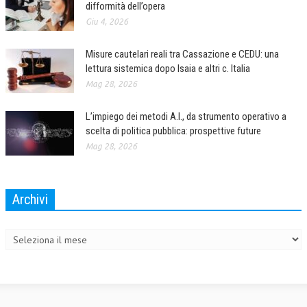
difformità dell’opera
Giu 4, 2026
COLLABORA CON NOI
ECONOMIA
Misure cautelari reali tra Cassazione e CEDU: una
lettura sistemica dopo Isaia e altri c. Italia
CORPORATE SOCIAL RESPONSIBILITY
Mag 28, 2026
ECONOMIA DELL’ARTE
L’impiego dei metodi A.I., da strumento operativo a
INTERNAZIONALIZZAZIONE
scelta di politica pubblica: prospettive future
Mag 28, 2026
HUMAN RESOURCES
RISORSE UMANE
Archivi
MARKETING
Archivi
TREASURY IN FINANCIAL SERVICES
RISK MANAGEMENT
SVILUPPO SOSTENIBILE
PERSONA E CITTÀ