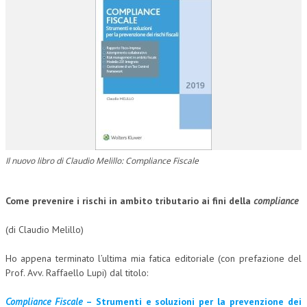
CORSI CE.S.E.D.
ARCHIVIO CORSI 2015
DIVENTA SOCIO
BROCHURE CE.S.E.D.
LA RIVISTA
LA RIVISTA
Il nuovo libro di Claudio Melillo: Compliance Fiscale
COMITATO SCIENTIFICO
Come prevenire i rischi in ambito tributario ai fini della
compliance
COMITATO EDITORIALE
(di Claudio Melillo)
REDAZIONE
PEER REVIEW
H
o appena terminato l’ultima mia fatica editoriale (con prefazione del
Prof. Avv. Raffaello Lupi) dal titolo:
CODICE ETICO
Compliance Fiscale
– Strumenti e soluzioni per la prevenzione dei
AUTORI