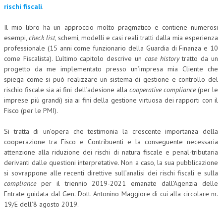
rischi fiscali
.
COLLABORA CON NOI
Il mio libro ha un approccio molto pragmatico e contiene numerosi
ECONOMIA
esempi,
check list
, schemi, modelli e casi reali tratti dalla mia esperienza
professionale (15 anni come funzionario della Guardia di Finanza e 10
CORPORATE SOCIAL RESPONSIBILITY
come Fiscalista).
L’ultimo capitolo descrive un
case history
tratto da un
progetto da me implementato presso un’impresa mia Cliente che
ECONOMIA DELL’ARTE
spiega come si può realizzare un sistema di gestione e controllo del
rischio fiscale sia ai fini dell’adesione alla
cooperative compliance
(per le
INTERNAZIONALIZZAZIONE
imprese più grandi) sia ai fini della gestione virtuosa dei rapporti con il
Fisco (per le PMI).
HUMAN RESOURCES
RISORSE UMANE
Si tratta di un’opera che testimonia la crescente importanza della
cooperazione tra Fisco e Contribuenti e la conseguente necessaria
MARKETING
attenzione alla riduzione dei rischi di natura fiscale e penal-tributaria
derivanti dalle questioni interpretative. Non a caso, la sua pubblicazione
TREASURY IN FINANCIAL SERVICES
si sovrappone alle recenti direttive sull’analisi dei rischi fiscali e sulla
compliance
per il triennio 2019-2021 emanate dall’Agenzia delle
RISK MANAGEMENT
Entrate guidata dal Gen. Dott. Antonino Maggiore di cui alla circolare nr.
SVILUPPO SOSTENIBILE
19/E dell’8 agosto 2019.
PERSONA E CITTÀ