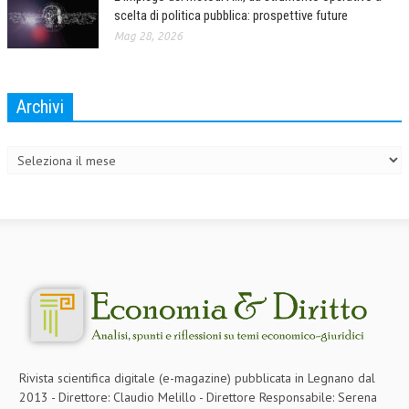
scelta di politica pubblica: prospettive future
NEWS
Mag 28, 2026
ARCHIVIO EVENTI (FINO AL 2022)
CORSI ENTI TERZI
Archivi
Archivi
PUBBLICAZIONI
BOLLETTINO FINANZIAMENTI
TELEGRAM
DOCUMENTI
MANUALI E MONOGRAFIE
TESI DI LAUREA
MATERIALE DIDATTICO
Rivista scientifica digitale (e-magazine) pubblicata in Legnano dal
INVITI E PROMOZIONI
2013 - Direttore: Claudio Melillo - Direttore Responsabile: Serena