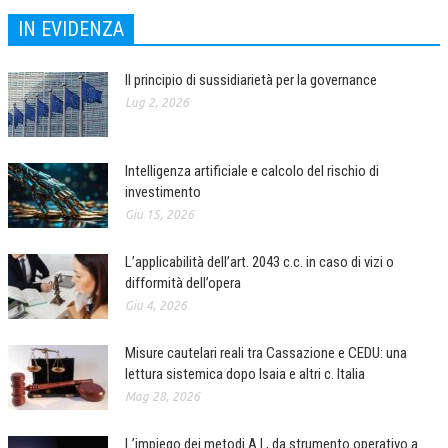
IN EVIDENZA
CRIMINOLOGIA TRIBUTARIA
CFC E PARADISI FISCALI
Il principio di sussidiarietà per la governance
TRANSFER PRICING
Lug 2, 2026
PRASSI
Intelligenza artificiale e calcolo del rischio di
AMMINISTRATIVA
investimento
TRIBUTARIA
Giu 15, 2026
GIURISPRUDENZA
L’applicabilità dell’art. 2043 c.c. in caso di vizi o
difformità dell’opera
EUROPEA
Giu 4, 2026
COSTITUZIONALE
Misure cautelari reali tra Cassazione e CEDU: una
CIVILE
lettura sistemica dopo Isaia e altri c. Italia
Mag 28, 2026
TRIBUTARIA
PENALE
L’impiego dei metodi A.I., da strumento operativo a