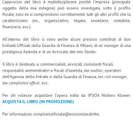
L’approccio del libro è multidisciplinare poiché l’impresa (principale
oggetto della mia indagine) può essere investigata, sotto il profilo
L’UMANISTA
fiscale, solo se si comprendono correttamente tutti gli altri profili che la
caratterizzano (es., organizzativo, legale, societario, contabile,
DIRITTO
finanziario, ecc.)
DIRITTO PENALE D’IMPRESA
All’interno del libro ci sono anche alcuni preziosi contributi di due
DIRITTO DEL LAVORO
brillanti Ufficiali della Guardia di Finanza di Milano, di un
manager
di una
prestigiosa Azienda e di un Avvocato del mio Studio.
DIRITTO DEL WEB
Il libro è destinato a: commercialisti, avvocati, consulenti fiscali,
DIRITTO DELLE IMPRESE IN CRISI
responsabili amministrativi e fiscali d’azienda,
tax auditor
, operatori
CRIMINOLOGIA E CRIMINALISTICA
dell’Agenzia delle Entrate e della Guardia di Finanza,
tax risk manager
,
tax compliance officer
, ecc.
SICUREZZA SUL LAVORO
Per chi volesse acquistare l’opera edita da IPSOA Wolters Kluwer:
FISCO
ACQUISTA IL LIBRO (IN PROMOZIONE)
DIRITTO TRIBUTARIO
Per informazioni:
compliancefiscale@economiaediritto.
FISCALITÀ INTERNAZIONALE
TAX RISK MANAGEMENT