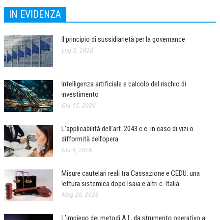
IN EVIDENZA
CRIMINOLOGIA TRIBUTARIA
CFC E PARADISI FISCALI
Il principio di sussidiarietà per la governance
TRANSFER PRICING
Lug 2, 2026
PRASSI
Intelligenza artificiale e calcolo del rischio di
AMMINISTRATIVA
investimento
TRIBUTARIA
Giu 15, 2026
GIURISPRUDENZA
L’applicabilità dell’art. 2043 c.c. in caso di vizi o
difformità dell’opera
EUROPEA
Giu 4, 2026
COSTITUZIONALE
Misure cautelari reali tra Cassazione e CEDU: una
CIVILE
lettura sistemica dopo Isaia e altri c. Italia
Mag 28, 2026
TRIBUTARIA
PENALE
L’impiego dei metodi A.I., da strumento operativo a