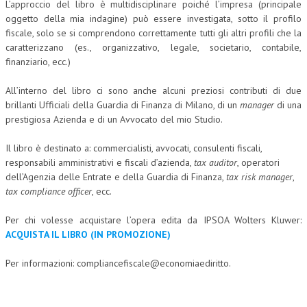
L’approccio del libro è multidisciplinare poiché l’impresa (principale
oggetto della mia indagine) può essere investigata, sotto il profilo
L’UMANISTA
fiscale, solo se si comprendono correttamente tutti gli altri profili che la
caratterizzano (es., organizzativo, legale, societario, contabile,
DIRITTO
finanziario, ecc.)
DIRITTO PENALE D’IMPRESA
All’interno del libro ci sono anche alcuni preziosi contributi di due
DIRITTO DEL LAVORO
brillanti Ufficiali della Guardia di Finanza di Milano, di un
manager
di una
prestigiosa Azienda e di un Avvocato del mio Studio.
DIRITTO DEL WEB
Il libro è destinato a: commercialisti, avvocati, consulenti fiscali,
DIRITTO DELLE IMPRESE IN CRISI
responsabili amministrativi e fiscali d’azienda,
tax auditor
, operatori
CRIMINOLOGIA E CRIMINALISTICA
dell’Agenzia delle Entrate e della Guardia di Finanza,
tax risk manager
,
tax compliance officer
, ecc.
SICUREZZA SUL LAVORO
Per chi volesse acquistare l’opera edita da IPSOA Wolters Kluwer:
FISCO
ACQUISTA IL LIBRO (IN PROMOZIONE)
DIRITTO TRIBUTARIO
Per informazioni:
compliancefiscale@economiaediritto.
FISCALITÀ INTERNAZIONALE
TAX RISK MANAGEMENT