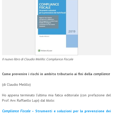
CORSI CE.S.E.D.
ARCHIVIO CORSI 2015
DIVENTA SOCIO
BROCHURE CE.S.E.D.
LA RIVISTA
LA RIVISTA
Il nuovo libro di Claudio Melillo: Compliance Fiscale
COMITATO SCIENTIFICO
Come prevenire i rischi in ambito tributario ai fini della
compliance
COMITATO EDITORIALE
(di Claudio Melillo)
REDAZIONE
PEER REVIEW
H
o appena terminato l’ultima mia fatica editoriale (con prefazione del
Prof. Avv. Raffaello Lupi) dal titolo:
CODICE ETICO
Compliance Fiscale
– Strumenti e soluzioni per la prevenzione dei
AUTORI