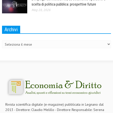
scelta di politica pubblica: prospettive future
NEWS
Mag 28, 2026
ARCHIVIO EVENTI (FINO AL 2022)
CORSI ENTI TERZI
Archivi
Archivi
PUBBLICAZIONI
BOLLETTINO FINANZIAMENTI
TELEGRAM
DOCUMENTI
MANUALI E MONOGRAFIE
TESI DI LAUREA
MATERIALE DIDATTICO
Rivista scientifica digitale (e-magazine) pubblicata in Legnano dal
INVITI E PROMOZIONI
2013 - Direttore: Claudio Melillo - Direttore Responsabile: Serena