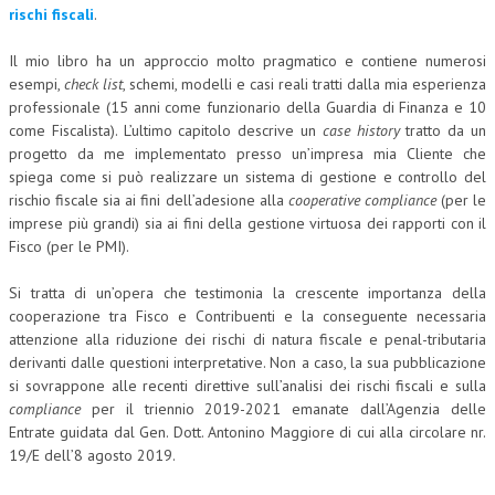
rischi fiscali
.
COLLABORA CON NOI
Il mio libro ha un approccio molto pragmatico e contiene numerosi
ECONOMIA
esempi,
check list
, schemi, modelli e casi reali tratti dalla mia esperienza
professionale (15 anni come funzionario della Guardia di Finanza e 10
CORPORATE SOCIAL RESPONSIBILITY
come Fiscalista).
L’ultimo capitolo descrive un
case history
tratto da un
progetto da me implementato presso un’impresa mia Cliente che
ECONOMIA DELL’ARTE
spiega come si può realizzare un sistema di gestione e controllo del
rischio fiscale sia ai fini dell’adesione alla
cooperative compliance
(per le
INTERNAZIONALIZZAZIONE
imprese più grandi) sia ai fini della gestione virtuosa dei rapporti con il
Fisco (per le PMI).
HUMAN RESOURCES
RISORSE UMANE
Si tratta di un’opera che testimonia la crescente importanza della
cooperazione tra Fisco e Contribuenti e la conseguente necessaria
MARKETING
attenzione alla riduzione dei rischi di natura fiscale e penal-tributaria
derivanti dalle questioni interpretative. Non a caso, la sua pubblicazione
TREASURY IN FINANCIAL SERVICES
si sovrappone alle recenti direttive sull’analisi dei rischi fiscali e sulla
compliance
per il triennio 2019-2021 emanate dall’Agenzia delle
RISK MANAGEMENT
Entrate guidata dal Gen. Dott. Antonino Maggiore di cui alla circolare nr.
SVILUPPO SOSTENIBILE
19/E dell’8 agosto 2019.
PERSONA E CITTÀ