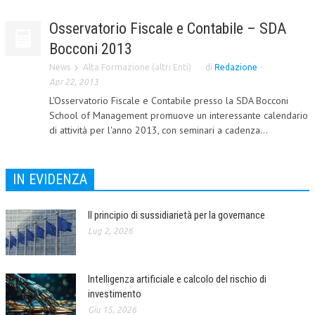
CORSI CE.S.E.D.
Osservatorio Fiscale e Contabile – SDA
Bocconi 2013
ARCHIVIO CORSI 2015
News
Alta Formazione (altri Enti)
di
Redazione
-
DIVENTA SOCIO
Apr 22, 2013
BROCHURE CE.S.E.D.
L'Osservatorio Fiscale e Contabile presso la SDA Bocconi
School of Management promuove un interessante calendario
LA RIVISTA
di attività per l'anno 2013, con seminari a cadenza...
LA RIVISTA
IN EVIDENZA
COMITATO SCIENTIFICO
COMITATO EDITORIALE
Il principio di sussidiarietà per la governance
Lug 2, 2026
REDAZIONE
PEER REVIEW
Intelligenza artificiale e calcolo del rischio di
CODICE ETICO
investimento
Giu 15, 2026
AUTORI