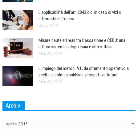
COLLABORA CON NOI
L’applicabilità dell’art. 2043 c.c. in caso di vizi o
difformità dell’opera
ECONOMIA
Giu 4, 2026
CORPORATE SOCIAL RESPONSIBILITY
Misure cautelari reali tra Cassazione e CEDU: una
ECONOMIA DELL’ARTE
lettura sistemica dopo Isaia e altri c. Italia
Mag 28, 2026
INTERNAZIONALIZZAZIONE
L’impiego dei metodi A.I., da strumento operativo a
HUMAN RESOURCES
scelta di politica pubblica: prospettive future
RISORSE UMANE
Mag 28, 2026
MARKETING
TREASURY IN FINANCIAL SERVICES
Archivi
Archivi
RISK MANAGEMENT
SVILUPPO SOSTENIBILE
PERSONA E CITTÀ