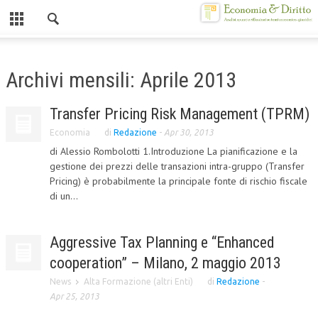
Chiuso
HOME
Archivi mensili: Aprile 2013
CHI SIAMO
Transfer Pricing Risk Management (TPRM)
MISSION
Economia
di
Redazione
-
Apr 30, 2013
CONTATTI
di Alessio Rombolotti 1.Introduzione La pianificazione e la
gestione dei prezzi delle transazioni intra-gruppo (Transfer
CENTRO STUDI
Pricing) è probabilmente la principale fonte di rischio fiscale
di un...
ATTO COSTITUTIVO E STATUTO
ORGANIZZAZIONE
Aggressive Tax Planning e “Enhanced
OBIETTIVI
cooperation” – Milano, 2 maggio 2013
News
Alta Formazione (altri Enti)
di
Redazione
-
DIREZIONE SCIENTIFICA
Apr 25, 2013
ALTA FORMAZIONE