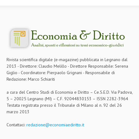
L’UMANISTA
DIRITTO
DIRITTO PENALE D’IMPRESA
DIRITTO DEL LAVORO
DIRITTO DEL WEB
Rivista scientifica digitale (e-magazine) pubblicata in Legnano dal
2013 - Direttore: Claudio Melillo - Direttore Responsabile: Serena
DIRITTO DELLE IMPRESE IN CRISI
Giglio - Coordinatore: Pierpaolo Grignani - Responsabile di
Redazione: Marco Schiariti
CRIMINOLOGIA E CRIMINALISTICA
SICUREZZA SUL LAVORO
a cura del Centro Studi di Economia e Diritto – Ce.S.E.D. Via Padova,
5 – 20025 Legnano (MI) – C.F. 92044830153 – ISSN 2282-3964
FISCO
Testata registrata presso il Tribunale di Milano al n. 92 del 26
marzo 2013
DIRITTO TRIBUTARIO
Contattaci:
redazione@economiaediritto.it
FISCALITÀ INTERNAZIONALE
TAX RISK MANAGEMENT