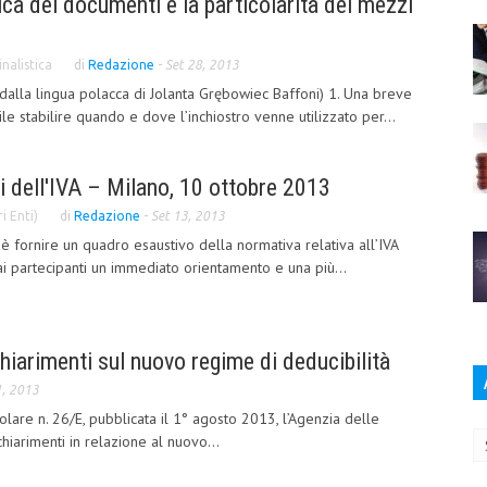
tica dei documenti e la particolarità dei mezzi
nalistica
di
Redazione
-
Set 28, 2013
 dalla lingua polacca di Jolanta Grębowiec Baffoni) 1. Una breve
icile stabilire quando e dove l’inchiostro venne utilizzato per...
li dell'IVA – Milano, 10 ottobre 2013
i Enti)
di
Redazione
-
Set 13, 2013
è fornire un quadro esaustivo della normativa relativa all’IVA
ai partecipanti un immediato orientamento e una più...
chiarimenti sul nuovo regime di deducibilità
1, 2013
Ar
lare n. 26/E, pubblicata il 1° agosto 2013, l’Agenzia delle
 chiarimenti in relazione al nuovo...