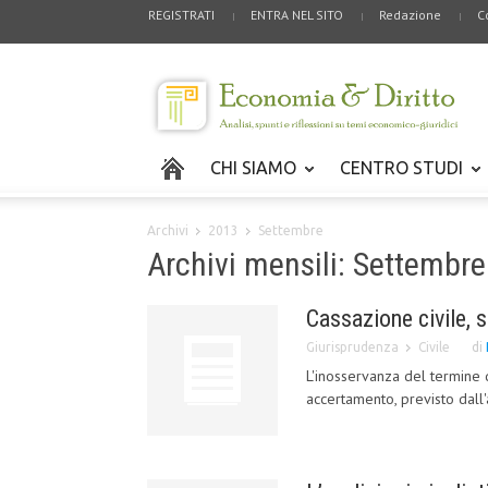
REGISTRATI
ENTRA NEL SITO
Redazione
C
CHI SIAMO
CENTRO STUDI
Archivi
2013
Settembre
Archivi mensili: Settembr
Cassazione civile, 
Giurisprudenza
Civile
di
L'inosservanza del termine d
accertamento, previsto dall'