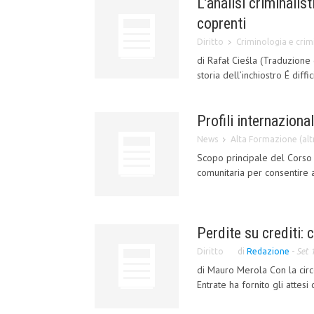
L’analisi criminalis
coprenti
Diritto
Criminologia e crimi
di Rafał Cieśla (Traduzione
storia dell’inchiostro É diff
Profili internaziona
News
Alta Formazione (altr
Scopo principale del Corso 
comunitaria per consentire 
Perdite su crediti: 
Diritto
di
Redazione
-
Set 
di Mauro Merola Con la circo
Entrate ha fornito gli attesi