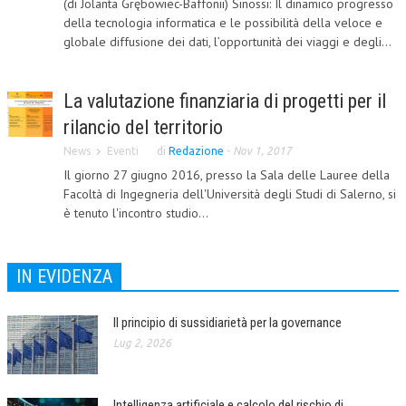
(di Jolanta Grębowiec-Baffonii) Sinossi: Il dinamico progresso
della tecnologia informatica e le possibilità della veloce e
CORSI CE.S.E.D.
globale diffusione dei dati, l’opportunità dei viaggi e degli...
ARCHIVIO CORSI 2015
DIVENTA SOCIO
La valutazione finanziaria di progetti per il
rilancio del territorio
BROCHURE CE.S.E.D.
News
Eventi
di
Redazione
-
Nov 1, 2017
LA RIVISTA
Il giorno 27 giugno 2016, presso la Sala delle Lauree della
Facoltà di Ingegneria dell'Università degli Studi di Salerno, si
LA RIVISTA
è tenuto l'incontro studio...
COMITATO SCIENTIFICO
COMITATO EDITORIALE
IN EVIDENZA
REDAZIONE
Il principio di sussidiarietà per la governance
PEER REVIEW
Lug 2, 2026
CODICE ETICO
Intelligenza artificiale e calcolo del rischio di
AUTORI