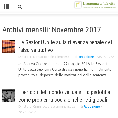
Chiuso
HOME
Archivi mensili: Novembre 2017
CHI SIAMO
Le Sezioni Unite sulla rilevanza penale del
MISSION
falso valutativo
CONTATTI
Diritto
Diritto penale d'impresa
di
Redazione
-
Nov 1, 2017
(di Andrea Orabona) In data 27 maggio 2016, le Sezioni
CENTRO STUDI
Unite della Suprema Corte di cassazione hanno finalmente
proceduto al deposito delle motivazioni della sentenza...
ATTO COSTITUTIVO E STATUTO
ORGANIZZAZIONE
I pericoli del mondo virtuale. La pedofilia
OBIETTIVI
come problema sociale nelle reti globali
DIREZIONE SCIENTIFICA
Diritto
Criminologia e criminalistica
di
Redazione
-
Nov 1, 2017
ALTA FORMAZIONE