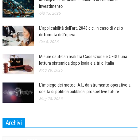
investimento
COLLABORA CON NOI
Giu 15, 2026
ECONOMIA
L’applicabilità dell’art. 2043 c.c. in caso di vizi o
difformità dell’opera
CORPORATE SOCIAL RESPONSIBILITY
Giu 4, 2026
ECONOMIA DELL’ARTE
Misure cautelari reali tra Cassazione e CEDU: una
INTERNAZIONALIZZAZIONE
lettura sistemica dopo Isaia e altri c. Italia
HUMAN RESOURCES
Mag 28, 2026
RISORSE UMANE
L’impiego dei metodi A.I., da strumento operativo a
scelta di politica pubblica: prospettive future
MARKETING
Mag 28, 2026
TREASURY IN FINANCIAL SERVICES
RISK MANAGEMENT
Archivi
SVILUPPO SOSTENIBILE
Archivi
PERSONA E CITTÀ