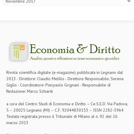
L’UMANISTA
DIRITTO
DIRITTO PENALE D’IMPRESA
DIRITTO DEL LAVORO
DIRITTO DEL WEB
DIRITTO DELLE IMPRESE IN CRISI
Rivista scientifica digitale (e-magazine) pubblicata in Legnano dal
CRIMINOLOGIA E CRIMINALISTICA
2013 - Direttore: Claudio Melillo - Direttore Responsabile: Serena
Giglio - Coordinatore: Pierpaolo Grignani - Responsabile di
SICUREZZA SUL LAVORO
Redazione: Marco Schiariti
FISCO
a cura del Centro Studi di Economia e Diritto – Ce.S.E.D. Via Padova,
DIRITTO TRIBUTARIO
5 – 20025 Legnano (MI) – C.F. 92044830153 – ISSN 2282-3964
Testata registrata presso il Tribunale di Milano al n. 92 del 26
FISCALITÀ INTERNAZIONALE
marzo 2013
TAX RISK MANAGEMENT