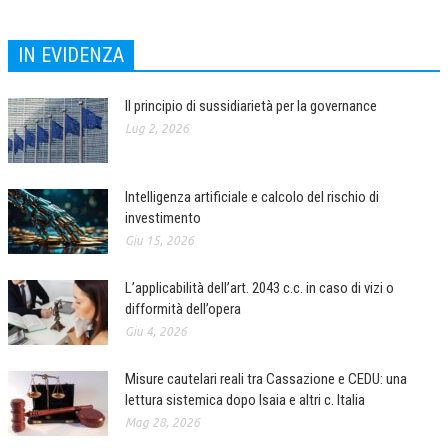
L’UMANISTA
IN EVIDENZA
DIRITTO
Il principio di sussidiarietà per la governance
DIRITTO PENALE D’IMPRESA
Lug 2, 2026
DIRITTO DEL LAVORO
DIRITTO DEL WEB
Intelligenza artificiale e calcolo del rischio di
investimento
DIRITTO DELLE IMPRESE IN CRISI
Giu 15, 2026
CRIMINOLOGIA E CRIMINALISTICA
L’applicabilità dell’art. 2043 c.c. in caso di vizi o
SICUREZZA SUL LAVORO
difformità dell’opera
FISCO
Giu 4, 2026
DIRITTO TRIBUTARIO
Misure cautelari reali tra Cassazione e CEDU: una
lettura sistemica dopo Isaia e altri c. Italia
FISCALITÀ INTERNAZIONALE
Mag 28, 2026
TAX RISK MANAGEMENT