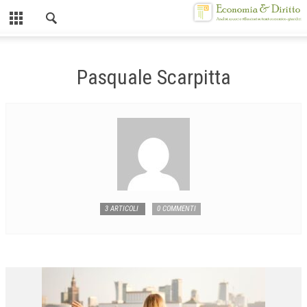
Chiuso
HOME
Pasquale Scarpitta
CHI SIAMO
MISSION
CONTATTI
CENTRO STUDI
ATTO COSTITUTIVO E STATUTO
3 ARTICOLI
0 COMMENTI
ORGANIZZAZIONE
OBIETTIVI
DIREZIONE SCIENTIFICA
ALTA FORMAZIONE