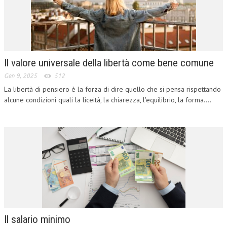
CORSI CE.S.E.D.
ARCHIVIO CORSI 2015
DIVENTA SOCIO
Il valore universale della libertà come bene comune
BROCHURE CE.S.E.D.
Gen 9, 2025
512
La libertà di pensiero è la forza di dire quello che si pensa rispettando
LA RIVISTA
alcune condizioni quali la liceità, la chiarezza, l'equilibrio, la forma....
LA RIVISTA
COMITATO SCIENTIFICO
COMITATO EDITORIALE
REDAZIONE
PEER REVIEW
CODICE ETICO
Il salario minimo
AUTORI