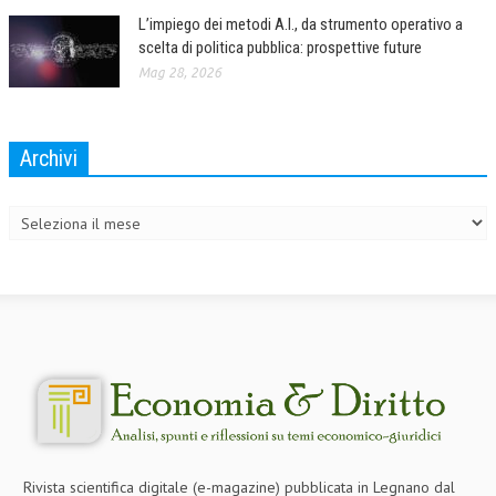
L’impiego dei metodi A.I., da strumento operativo a
CRIMINOLOGIA TRIBUTARIA
scelta di politica pubblica: prospettive future
CFC E PARADISI FISCALI
Mag 28, 2026
TRANSFER PRICING
Archivi
PRASSI
Archivi
AMMINISTRATIVA
TRIBUTARIA
GIURISPRUDENZA
EUROPEA
COSTITUZIONALE
CIVILE
TRIBUTARIA
PENALE
Rivista scientifica digitale (e-magazine) pubblicata in Legnano dal