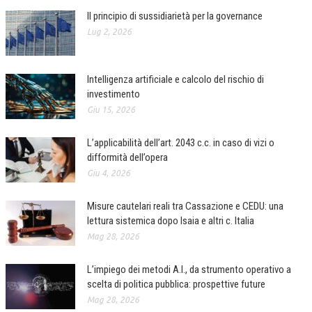
Il principio di sussidiarietà per la governance
CORSI CE.S.E.D.
Lug 2, 2026
ARCHIVIO CORSI 2015
DIVENTA SOCIO
Intelligenza artificiale e calcolo del rischio di
investimento
BROCHURE CE.S.E.D.
Giu 15, 2026
LA RIVISTA
L’applicabilità dell’art. 2043 c.c. in caso di vizi o
difformità dell’opera
LA RIVISTA
Giu 4, 2026
COMITATO SCIENTIFICO
Misure cautelari reali tra Cassazione e CEDU: una
COMITATO EDITORIALE
lettura sistemica dopo Isaia e altri c. Italia
REDAZIONE
Mag 28, 2026
PEER REVIEW
L’impiego dei metodi A.I., da strumento operativo a
scelta di politica pubblica: prospettive future
CODICE ETICO
Mag 28, 2026
AUTORI