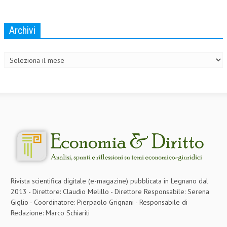
COLLABORA CON NOI
Archivi
ECONOMIA
Archivi
CORPORATE SOCIAL RESPONSIBILITY
ECONOMIA DELL’ARTE
INTERNAZIONALIZZAZIONE
HUMAN RESOURCES
RISORSE UMANE
MARKETING
TREASURY IN FINANCIAL SERVICES
Rivista scientifica digitale (e-magazine) pubblicata in Legnano dal
RISK MANAGEMENT
2013 - Direttore: Claudio Melillo - Direttore Responsabile: Serena
Giglio - Coordinatore: Pierpaolo Grignani - Responsabile di
SVILUPPO SOSTENIBILE
Redazione: Marco Schiariti
PERSONA E CITTÀ