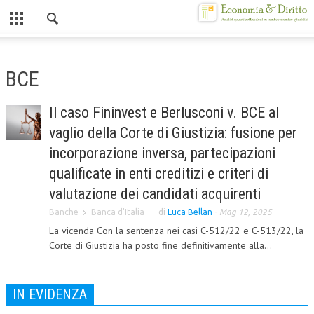
Chiuso
HOME
BCE
CHI SIAMO
Il caso Fininvest e Berlusconi v. BCE al
MISSION
vaglio della Corte di Giustizia: fusione per
CONTATTI
incorporazione inversa, partecipazioni
qualificate in enti creditizi e criteri di
CENTRO STUDI
valutazione dei candidati acquirenti
ATTO COSTITUTIVO E STATUTO
Banche
Banca d'Italia
di
Luca Bellan
-
Mag 12, 2025
La vicenda Con la sentenza nei casi C-512/22 e C-513/22, la
ORGANIZZAZIONE
Corte di Giustizia ha posto fine definitivamente alla...
OBIETTIVI
DIREZIONE SCIENTIFICA
IN EVIDENZA
ALTA FORMAZIONE