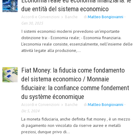
Economia reale ed economia finanziaria: le
due entità del sistema economico
Accordi e Convenzioni
Banche
di
Matteo Bongiovanni
-
Gen 30, 2025
I sistemi economici moderni prevedono un'importante
distinzione tra: - Economia reale; - Economia finanziaria.
L'economia reale consiste, essenzialmente, nell'insieme delle
attività legate alla produzione,...
Fiat Money: la fiducia come fondamento
del sistema economico / Monnaie
fiduciaire: la confiance comme fondement
du système économique
Accordi e Convenzioni
Banche
di
Matteo Bongiovanni
-
Dic 5, 2024
La moneta fiduciaria, anche definita fiat money , è un mezzo
di pagamento non vincolato da riserve auree e metalli
preziosi, dunque privo di...