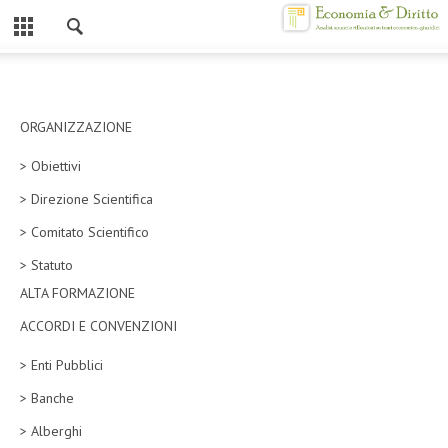
Chiuso
HOME
CHI SIAMO
ORGANIZZAZIONE
> Obiettivi
MISSION
> Direzione Scientifica
CONTATTI
> Comitato Scientifico
CENTRO STUDI
> Statuto
ALTA FORMAZIONE
ATTO COSTITUTIVO E STATUTO
ACCORDI E CONVENZIONI
ORGANIZZAZIONE
> Enti Pubblici
OBIETTIVI
> Banche
DIREZIONE SCIENTIFICA
> Alberghi
ALTA FORMAZIONE