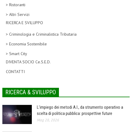
> Ristoranti
CORSI CE.S.E.D.
> Altri Servizi
ARCHIVIO CORSI 2015
RICERCA E SVILUPPO
DIVENTA SOCIO
> Criminologia e Criminalistica Tributaria
BROCHURE CE.S.E.D.
> Economia Sostenibile
> Smart City
LA RIVISTA
DIVENTA SOCIO Ce.S.E.D.
LA RIVISTA
CONTATTI
COMITATO SCIENTIFICO
COMITATO EDITORIALE
RICERCA & SVILUPPO
REDAZIONE
L’impiego dei metodi A.I., da strumento operativo a
PEER REVIEW
scelta di politica pubblica: prospettive future
Mag 28, 2026
CODICE ETICO
AUTORI