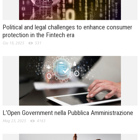
L’UMANISTA
DIRITTO
Political and legal challenges to enhance consumer
DIRITTO PENALE D’IMPRESA
protection in the Fintech era
Giu 18, 2025
531
DIRITTO DEL LAVORO
DIRITTO DEL WEB
DIRITTO DELLE IMPRESE IN CRISI
CRIMINOLOGIA E CRIMINALISTICA
SICUREZZA SUL LAVORO
FISCO
L’Open Government nella Pubblica Amministrazione
DIRITTO TRIBUTARIO
Mag 23, 2025
4163
FISCALITÀ INTERNAZIONALE
TAX RISK MANAGEMENT