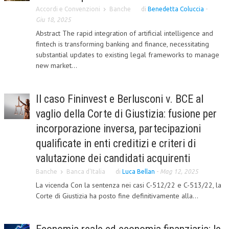
Accordi e Convenzioni
Banche
di
Benedetta Coluccia
-
NEWS
Giu 18, 2025
Abstract The rapid integration of artificial intelligence and
ARCHIVIO EVENTI (FINO AL 2022)
fintech is transforming banking and finance, necessitating
substantial updates to existing legal frameworks to manage
CORSI ENTI TERZI
new market...
PUBBLICAZIONI
BOLLETTINO FINANZIAMENTI
Il caso Fininvest e Berlusconi v. BCE al
vaglio della Corte di Giustizia: fusione per
TELEGRAM
incorporazione inversa, partecipazioni
DOCUMENTI
qualificate in enti creditizi e criteri di
valutazione dei candidati acquirenti
MANUALI E MONOGRAFIE
Banche
Banca d'Italia
di
Luca Bellan
-
Mag 12, 2025
TESI DI LAUREA
La vicenda Con la sentenza nei casi C-512/22 e C-513/22, la
Corte di Giustizia ha posto fine definitivamente alla...
MATERIALE DIDATTICO
INVITI E PROMOZIONI