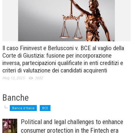
CRIMINOLOGIA TRIBUTARIA
CFC E PARADISI FISCALI
TRANSFER PRICING
PRASSI
Il caso Fininvest e Berlusconi v. BCE al vaglio della
AMMINISTRATIVA
Corte di Giustizia: fusione per incorporazione
inversa, partecipazioni qualificate in enti creditizi e
TRIBUTARIA
criteri di valutazione dei candidati acquirenti
GIURISPRUDENZA
Mag 12, 2025
3682
EUROPEA
Banche
COSTITUZIONALE
CIVILE
Banca d'Italia
BCE
TRIBUTARIA
Political and legal challenges to enhance
consumer protection in the Fintech era
PENALE