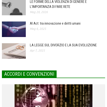
LE FORME DELLA VIOLENZA DI GENERE E
L’IMPORTANZA DI FARE RETE
COLLABORA CON NOI
Mag 28, 2026
ECONOMIA
AI Act: tra innovazione e diritti umani
CORPORATE SOCIAL RESPONSIBILITY
Mag 6, 2025
ECONOMIA DELL’ARTE
INTERNAZIONALIZZAZIONE
LA LEGGE SUL DIVORZIO E LA SUA EVOLUZIONE
Apr 7, 2025
HUMAN RESOURCES
RISORSE UMANE
MARKETING
ACCORDI E CONVENZIONI
TREASURY IN FINANCIAL SERVICES
RISK MANAGEMENT
SVILUPPO SOSTENIBILE
PERSONA E CITTÀ