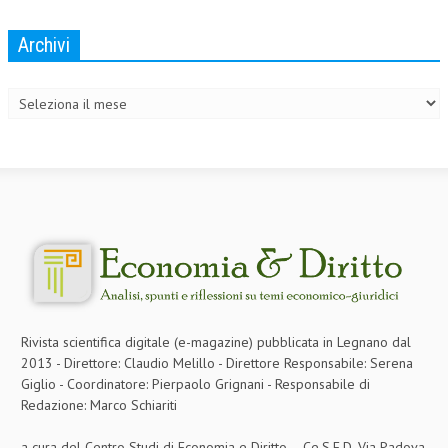
L’UMANISTA
Archivi
Archivi
DIRITTO
DIRITTO PENALE D’IMPRESA
DIRITTO DEL LAVORO
DIRITTO DEL WEB
DIRITTO DELLE IMPRESE IN CRISI
CRIMINOLOGIA E CRIMINALISTICA
SICUREZZA SUL LAVORO
FISCO
Rivista scientifica digitale (e-magazine) pubblicata in Legnano dal
2013 - Direttore: Claudio Melillo - Direttore Responsabile: Serena
DIRITTO TRIBUTARIO
Giglio - Coordinatore: Pierpaolo Grignani - Responsabile di
FISCALITÀ INTERNAZIONALE
Redazione: Marco Schiariti
TAX RISK MANAGEMENT
a cura del Centro Studi di Economia e Diritto – Ce.S.E.D. Via Padova,