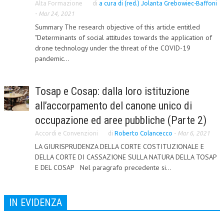
Alta Formazione
di
a cura di (red.) Jolanta Grebowiec-Baffoni
-
CORSI CE.S.E.D.
Mar 24, 2021
Summary The research objective of this article entitled
ARCHIVIO CORSI 2015
"Determinants of social attitudes towards the application of
drone technology under the threat of the COVID-19
DIVENTA SOCIO
pandemic...
BROCHURE CE.S.E.D.
Tosap e Cosap: dalla loro istituzione
LA RIVISTA
all’accorpamento del canone unico di
LA RIVISTA
occupazione ed aree pubbliche (Parte 2)
COMITATO SCIENTIFICO
Accordi e Convenzioni
di
Roberto Colancecco
-
Mar 6, 2021
LA GIURISPRUDENZA DELLA CORTE COSTITUZIONALE E
COMITATO EDITORIALE
DELLA CORTE DI CASSAZIONE SULLA NATURA DELLA TOSAP
E DEL COSAP Nel paragrafo precedente si...
REDAZIONE
PEER REVIEW
IN EVIDENZA
CODICE ETICO
AUTORI