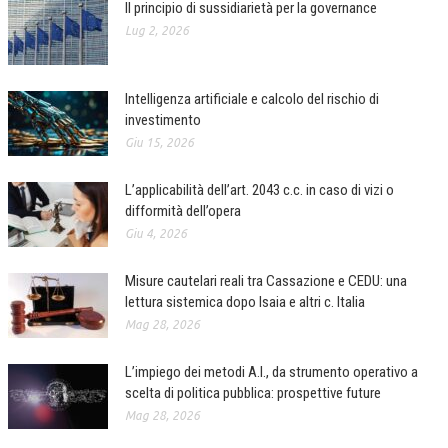
Il principio di sussidiarietà per la governance
Lug 2, 2026
COLLABORA CON NOI
ECONOMIA
Intelligenza artificiale e calcolo del rischio di
CORPORATE SOCIAL RESPONSIBILITY
investimento
Giu 15, 2026
ECONOMIA DELL’ARTE
INTERNAZIONALIZZAZIONE
L’applicabilità dell’art. 2043 c.c. in caso di vizi o
difformità dell’opera
HUMAN RESOURCES
Giu 4, 2026
RISORSE UMANE
Misure cautelari reali tra Cassazione e CEDU: una
MARKETING
lettura sistemica dopo Isaia e altri c. Italia
Mag 28, 2026
TREASURY IN FINANCIAL SERVICES
RISK MANAGEMENT
L’impiego dei metodi A.I., da strumento operativo a
scelta di politica pubblica: prospettive future
SVILUPPO SOSTENIBILE
Mag 28, 2026
PERSONA E CITTÀ