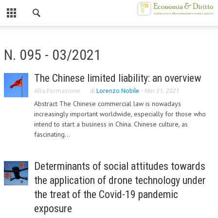
Chiuso
HOME
N. 095 - 03/2021
CHI SIAMO
The Chinese limited liability: an overview
MISSION
Alta Formazione
di
Lorenzo Nobile
-
Mar 31, 2021
CONTATTI
Abstract The Chinese commercial law is nowadays
increasingly important worldwide, especially for those who
CENTRO STUDI
intend to start a business in China. Chinese culture, as
fascinating...
ATTO COSTITUTIVO E STATUTO
ORGANIZZAZIONE
Determinants of social attitudes towards
OBIETTIVI
the application of drone technology under
the treat of the Covid-19 pandemic
DIREZIONE SCIENTIFICA
exposure
ALTA FORMAZIONE