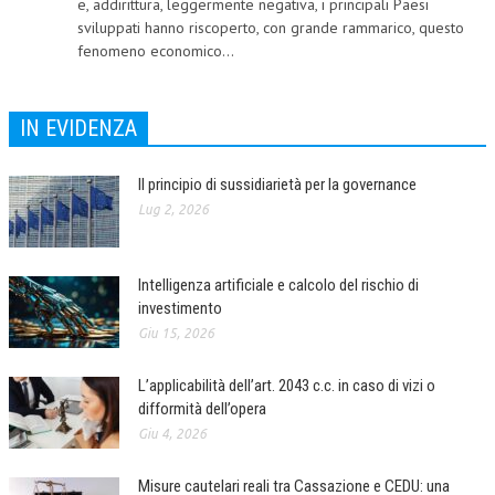
e, addirittura, leggermente negativa, i principali Paesi
sviluppati hanno riscoperto, con grande rammarico, questo
CORSI CE.S.E.D.
fenomeno economico...
ARCHIVIO CORSI 2015
DIVENTA SOCIO
IN EVIDENZA
BROCHURE CE.S.E.D.
Il principio di sussidiarietà per la governance
LA RIVISTA
Lug 2, 2026
LA RIVISTA
Intelligenza artificiale e calcolo del rischio di
COMITATO SCIENTIFICO
investimento
COMITATO EDITORIALE
Giu 15, 2026
REDAZIONE
L’applicabilità dell’art. 2043 c.c. in caso di vizi o
difformità dell’opera
PEER REVIEW
Giu 4, 2026
CODICE ETICO
Misure cautelari reali tra Cassazione e CEDU: una
AUTORI