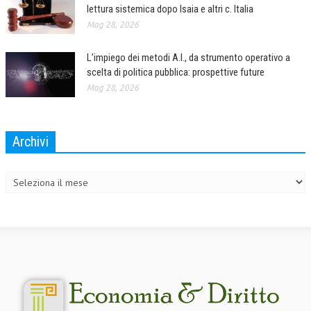
lettura sistemica dopo Isaia e altri c. Italia
COLLABORA CON NOI
Mag 28, 2026
ECONOMIA
L’impiego dei metodi A.I., da strumento operativo a
scelta di politica pubblica: prospettive future
CORPORATE SOCIAL RESPONSIBILITY
Mag 28, 2026
ECONOMIA DELL’ARTE
INTERNAZIONALIZZAZIONE
Archivi
HUMAN RESOURCES
Archivi
RISORSE UMANE
MARKETING
TREASURY IN FINANCIAL SERVICES
RISK MANAGEMENT
SVILUPPO SOSTENIBILE
PERSONA E CITTÀ