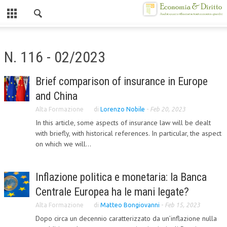
Chiuso
HOME
N. 116 - 02/2023
CHI SIAMO
Brief comparison of insurance in Europe
MISSION
and China
CONTATTI
Alta Formazione
di
Lorenzo Nobile
-
Feb 20, 2023
In this article, some aspects of insurance law will be dealt
CENTRO STUDI
with briefly, with historical references. In particular, the aspect
on which we will...
ATTO COSTITUTIVO E STATUTO
ORGANIZZAZIONE
Inflazione politica e monetaria: la Banca
OBIETTIVI
Centrale Europea ha le mani legate?
DIREZIONE SCIENTIFICA
Alta Formazione
di
Matteo Bongiovanni
-
Feb 15, 2023
Dopo circa un decennio caratterizzato da un’inflazione nulla
ALTA FORMAZIONE