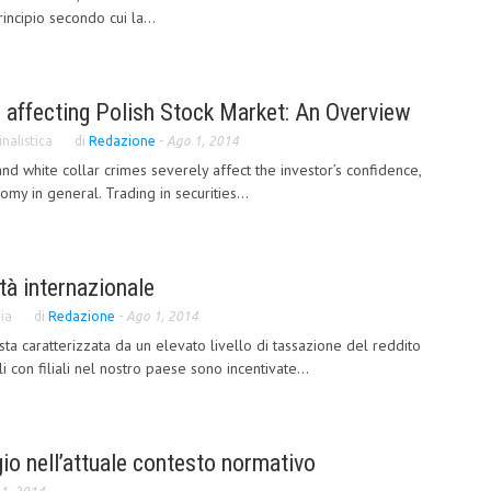
incipio secondo cui la...
 affecting Polish Stock Market: An Overview
nalistica
di
Redazione
-
Ago 1, 2014
and white collar crimes severely affect the investor’s confidence,
omy in general. Trading in securities...
ità internazionale
ia
di
Redazione
-
Ago 1, 2014
esta caratterizzata da un elevato livello di tassazione del reddito
 con filiali nel nostro paese sono incentivate...
gio nell’attuale contesto normativo