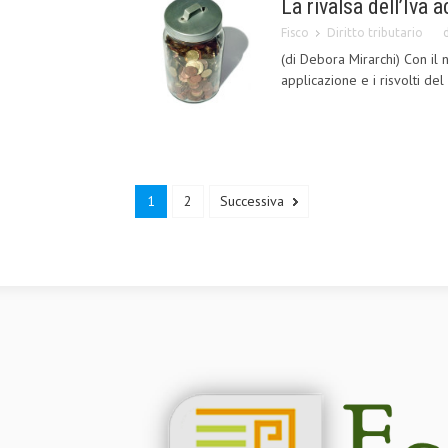
La rivalsa dell’Iva 
Fisco
Diritto tributario
(di Debora Mirarchi) Con il 
applicazione e i risvolti del 
1
2
Successiva