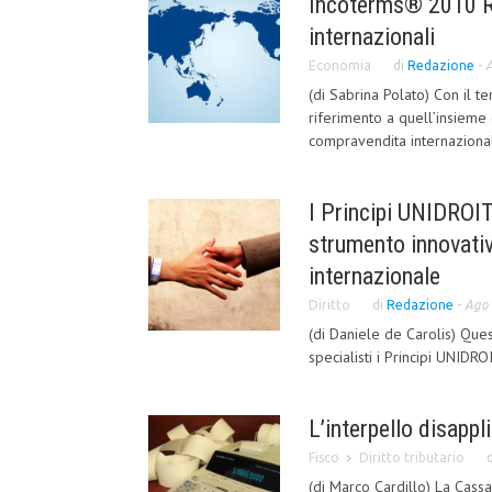
Incoterms® 2010 Ru
internazionali
Economia
di
Redazione
-
A
(di Sabrina Polato) Con il 
riferimento a quell’insieme d
compravendita internazionali
I Principi UNIDROIT
strumento innovati
internazionale
Diritto
di
Redazione
-
Ago 
(di Daniele de Carolis) Ques
specialisti i Principi UNIDR
L’interpello disappl
Fisco
Diritto tributario
(di Marco Cardillo) La Cassa