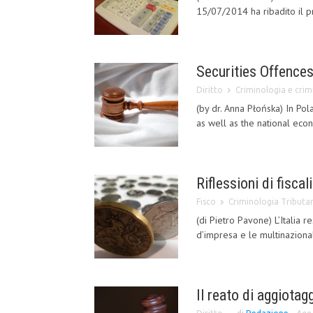
15/07/2014 ha ribadito il pr
Securities Offences
Diritto
Criminologia e crimi
(by dr. Anna Płońska) In Pol
as well as the national econ
Riflessioni di fiscal
Fisco
Criminologia Tributar
(di Pietro Pavone) L’Italia r
d’impresa e le multinazionali
Il reato di aggiotag