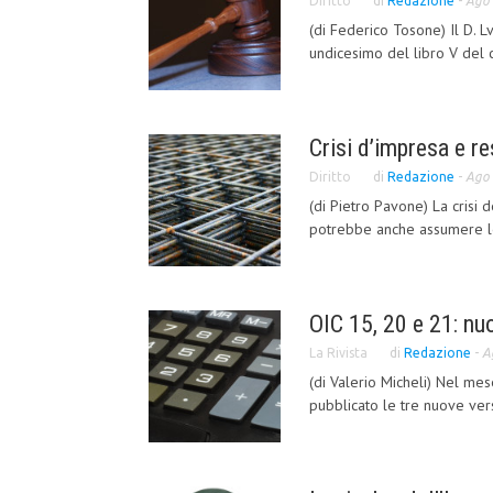
Diritto
di
Redazione
-
Ago 
(di Federico Tosone) Il D. L
undicesimo del libro V del co
Crisi d’impresa e re
Diritto
di
Redazione
-
Ago 
(di Pietro Pavone) La crisi 
potrebbe anche assumere le 
OIC 15, 20 e 21: nuo
La Rivista
di
Redazione
-
A
(di Valerio Micheli) Nel mes
pubblicato le tre nuove versi