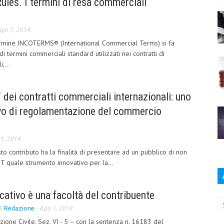
les. I termini di resa commerciali
go 1, 2014
termine INCOTERMS® (International Commercial Terms) si fa
i termini commerciali standard utilizzati nei contratti di
,...
 dei contratti commerciali internazionali: uno
vo di regolamentazione del commercio
1, 2014
to contributo ha la finalità di presentare ad un pubblico di non
OIT quale strumento innovativo per la...
Ar
icativo è una facoltà del contribuente
di
Redazione
-
Ago 1, 2014
zione Civile, Sez. VI - 5 – con la sentenza n. 16183 del