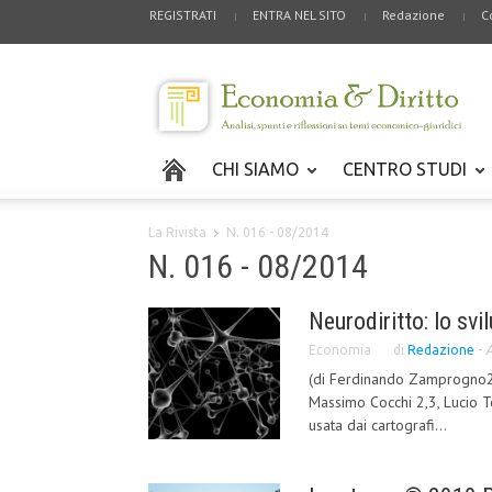
REGISTRATI
ENTRA NEL SITO
Redazione
C
CHI SIAMO
CENTRO STUDI
La Rivista
N. 016 - 08/2014
N. 016 - 08/2014
Neurodiritto: lo svi
Economia
di
Redazione
-
A
(di Ferdinando Zamprogno2,
Massimo Cocchi 2,3, Lucio T
usata dai cartografi...