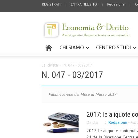
REGISTRATI
ENTRA NEL SITO
Redazione
C
CHI SIAMO
CENTRO STUDI
La Rivista
N. 047 - 03/2017
N. 047 - 03/2017
Pubblicazione del Mese di Marzo 2017
2017: le aliquote co
Diritto
di
Redazione
-
Feb 
2017: le aliquote contributi
21 della Direzione Centrale 