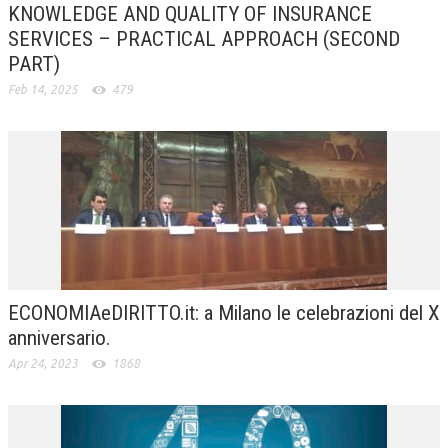
KNOWLEDGE AND QUALITY OF INSURANCE
NEWS
SERVICES – PRACTICAL APPROACH (SECOND
PART)
ARCHIVIO EVENTI (FINO AL 2022)
Feb 14, 2025
479
CORSI ENTI TERZI
PUBBLICAZIONI
BOLLETTINO FINANZIAMENTI
TELEGRAM
DOCUMENTI
ECONOMIAeDIRITTO.it: a Milano le celebrazioni del X
MANUALI E MONOGRAFIE
anniversario.
TESI DI LAUREA
Apr 24, 2023
1868
MATERIALE DIDATTICO
INVITI E PROMOZIONI