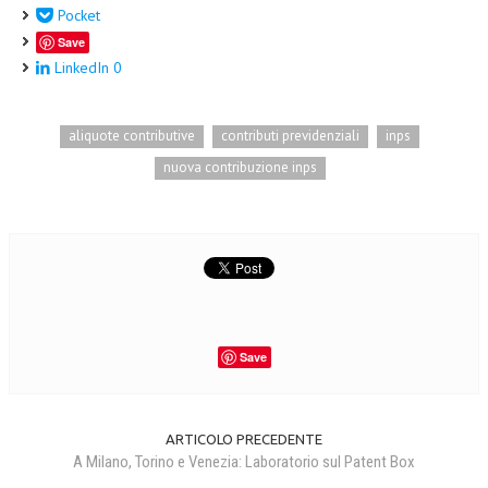
Pocket
L’UMANISTA
Save
LinkedIn
0
DIRITTO
DIRITTO PENALE D’IMPRESA
aliquote contributive
contributi previdenziali
inps
DIRITTO DEL LAVORO
nuova contribuzione inps
DIRITTO DEL WEB
DIRITTO DELLE IMPRESE IN CRISI
CRIMINOLOGIA E CRIMINALISTICA
SICUREZZA SUL LAVORO
Save
FISCO
DIRITTO TRIBUTARIO
FISCALITÀ INTERNAZIONALE
ARTICOLO PRECEDENTE
A Milano, Torino e Venezia: Laboratorio sul Patent Box
TAX RISK MANAGEMENT