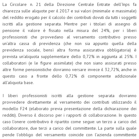
La Circolare n. 21 della Direzione Centrale Entrate dell’Inps fa
CORSI CE.S.E.D.
chiarezza sulle aliquote per il 2017 e sui valori (minimale e massimale)
del reddito erogato per il calcolo dei contributi dovuti da tutti i soggetti
ARCHIVIO CORSI 2015
iscritti alla gestione separata. Mentre per i titolari di assegno di
pensione il valore è fissato nella misura del 24%, per i liberi
DIVENTA SOCIO
professionisti che provvedano al versamento contributivo presso
un’altra cassa di previdenza (che non sia appunto quella della
BROCHURE CE.S.E.D.
previdenza sociale, bensì
altra forma assicurativa obbligatoria) è
prevista un’aliquota supplementare dello 0,72% in aggiunta al 25%. I
LA RIVISTA
collaboratori (e le figure assimilate) che non siano assicurati presso
altre forme pensionistiche dovranno versare invece il 32,72%, anche in
LA RIVISTA
questo caso a fronte dello 0,72% di componente addizionale
COMITATO SCIENTIFICO
all’aliquota base.
COMITATO EDITORIALE
I liberi professionisti iscritti alla gestione separata dovranno
provvedere direttamente al versamento dei contributi utilizzando il
REDAZIONE
modello F24 (elaborato previa presentazione della dichiarazione dei
redditi). Diverso il discorso per i rapporti di collaborazione. In questo
PEER REVIEW
caso l’onere contributivo è ripartito come segue: un terzo a carico del
CODICE ETICO
collaboratore, due terzi a carico del committente. La parte sulla quale
pende l’obbligo del versamento coincide con l’azienda committente
AUTORI