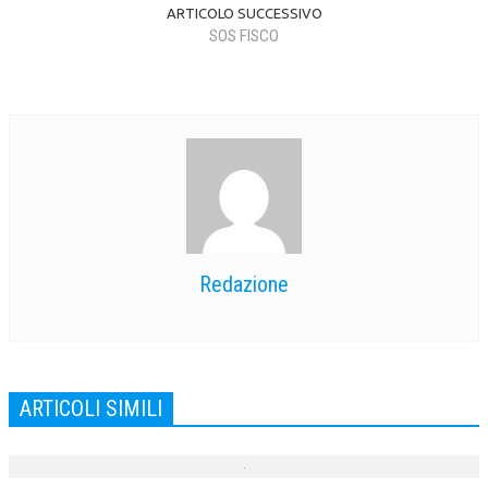
ARTICOLO SUCCESSIVO
CRIMINOLOGIA TRIBUTARIA
SOS FISCO
CFC E PARADISI FISCALI
TRANSFER PRICING
PRASSI
AMMINISTRATIVA
TRIBUTARIA
GIURISPRUDENZA
Redazione
EUROPEA
COSTITUZIONALE
CIVILE
ARTICOLI SIMILI
TRIBUTARIA
PENALE