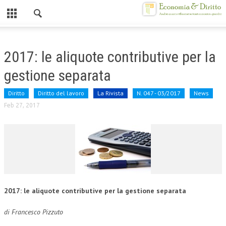
Chiuso
HOME
2017: le aliquote contributive per la
CHI SIAMO
gestione separata
MISSION
Diritto
Diritto del lavoro
La Rivista
N. 047 - 03/2017
News
CONTATTI
Feb 27, 2017
CENTRO STUDI
ATTO COSTITUTIVO E STATUTO
ORGANIZZAZIONE
OBIETTIVI
2017: le aliquote contributive per la gestione separata
DIREZIONE SCIENTIFICA
di Francesco Pizzuto
ALTA FORMAZIONE