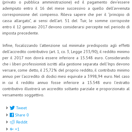
(privato o pubblica amministrazione) ed il pagamento dev’essere
adempiuto entro il 16 del mese successivo a quello dell’avvenuta
COLLABORA CON NOI
corresponsione del compenso. Rileva sapere che per il “principio di
cassa allargato”, ai sensi dell’art. 51 del Tuir, le somme corrisposte
ECONOMIA
entro il 12 gennaio 2017 devono considerarsi percepite nel periodo di
imposta precedente.
CORPORATE SOCIAL RESPONSIBILITY
ECONOMIA DELL’ARTE
Infine, focalizzando l’attenzione sul minimale predisposto agli effetti
dell’accredito contributivo (art. 1, co. 3, Legge 233/90), il reddito minimo
INTERNAZIONALIZZAZIONE
per il 2017 non dovrà essere inferiore a 15.548 euro. Considerando
che i liberi professionisti iscritti alla gestione separata dell’Inps devono
HUMAN RESOURCES
versare, come detto, il 25,72% del proprio reddito, il contributo minimo
annuo per l’accredito di dodici mesi equivale a 3998,94 euro. Nel caso
RISORSE UMANE
in cui il reddito annuo fosse inferiore a 15.548 euro l’estratto
MARKETING
contributivo illustrerà un accredito soltanto parziale e proporzionato al
versamento soggettivo.
TREASURY IN FINANCIAL SERVICES
Tweet
RISK MANAGEMENT
Share
0
SVILUPPO SOSTENIBILE
Reddit
+1
PERSONA E CITTÀ