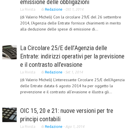
emissione delle obbligazioni
L’UMANISTA
La Rivista
di
Redazione
-
Ott 1, 2014
(di Valerio Micheli) Con la circolare 29/E del 26 settembre
DIRITTO
2014, l’Agenzia delle Entrate fornisce chiarimenti in merito
alla deduzione delle spese di emissione di...
DIRITTO PENALE D’IMPRESA
DIRITTO DEL LAVORO
La Circolare 25/E dell’Agenzia delle
DIRITTO DEL WEB
Entrate: indirizzi operativi per la previsione
DIRITTO DELLE IMPRESE IN CRISI
e il contrasto all’evasione
La Rivista
di
Redazione
-
Set 1, 2014
CRIMINOLOGIA E CRIMINALISTICA
(di Valerio Micheli) L’interessante Circolare 25/E dell’Agenzia
SICUREZZA SUL LAVORO
delle Entrate datata 6 agosto 2014 ha per oggetto la
prevenzione e il contrasto all’evasione e illustra gli...
FISCO
DIRITTO TRIBUTARIO
OIC 15, 20 e 21: nuove versioni per tre
FISCALITÀ INTERNAZIONALE
principi contabili
TAX RISK MANAGEMENT
La Rivista
di
Redazione
-
Ago 1, 2014