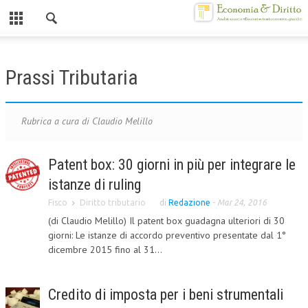
Chiuso
HOME
Prassi Tributaria
CHI SIAMO
MISSION
Rubrica a cura di Claudio Melillo
CONTATTI
Patent box: 30 giorni in più per integrare le
CENTRO STUDI
istanze di ruling
ATTO COSTITUTIVO E STATUTO
Fisco
Diritto tributario
di
Redazione
-
Mar 24, 2016
(di Claudio Melillo) Il patent box guadagna ulteriori di 30
ORGANIZZAZIONE
giorni: Le istanze di accordo preventivo presentate dal 1°
dicembre 2015 fino al 31...
OBIETTIVI
DIREZIONE SCIENTIFICA
Credito di imposta per i beni strumentali
ALTA FORMAZIONE