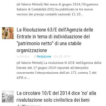
(di Valerio Micheli) Nel mese di giugno 2014, l’Organismo
CRIMINOLOGIA TRIBUTARIA
Italiano di Contabilità (OIC) ha pubblicato le tre nuove
versioni dei principi contabili nazionali 15, 20...
CFC E PARADISI FISCALI
TRANSFER PRICING
La Risoluzione 63/E dell’Agenzia delle
PRASSI
Entrate in tema di individuazione del
AMMINISTRATIVA
“patrimonio netto” di una stabile
organizzazione
TRIBUTARIA
La Rivista
di
Redazione
-
Giu 29, 2014
GIURISPRUDENZA
(di Valerio Micheli) La risoluzione N. 63/E dell’Agenzia delle
Entrate del 17 giugno 2014 risponde all’interpello
EUROPEA
concernente l’interpretazione dell’art. 172, comma 7, del
COSTITUZIONALE
d.P.R. n....
CIVILE
La circolare 10/E del 2014 dice ‘no’ alla
TRIBUTARIA
rivalutazione solo civilistica dei beni
PENALE