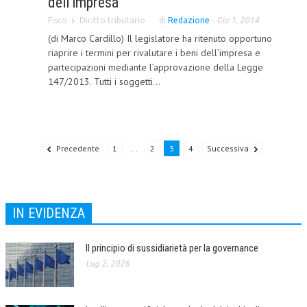
dell’impresa
NEWS
Fisco
Diritto tributario
di
Redazione
-
Giu 1, 2014
(di Marco Cardillo) Il legislatore ha ritenuto opportuno
ARCHIVIO EVENTI (FINO AL 2022)
riaprire i termini per rivalutare i beni dell’impresa e
partecipazioni mediante l’approvazione della Legge
CORSI ENTI TERZI
147/2013. Tutti i soggetti...
PUBBLICAZIONI
BOLLETTINO FINANZIAMENTI
Precedente
1
...
2
3
4
Successiva
TELEGRAM
DOCUMENTI
IN EVIDENZA
MANUALI E MONOGRAFIE
TESI DI LAUREA
Il principio di sussidiarietà per la governance
Lug 2, 2026
MATERIALE DIDATTICO
INVITI E PROMOZIONI