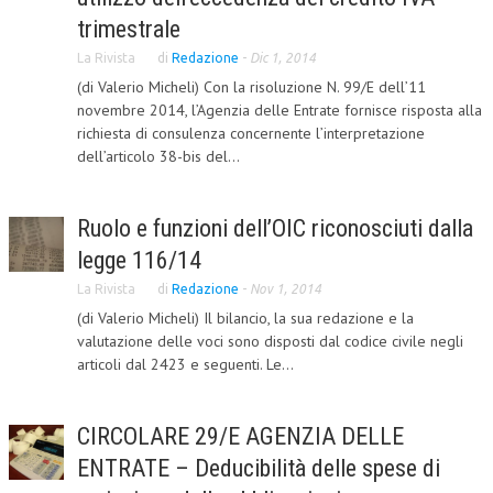
trimestrale
COLLABORA CON NOI
La Rivista
di
Redazione
-
Dic 1, 2014
ECONOMIA
(di Valerio Micheli) Con la risoluzione N. 99/E dell’11
novembre 2014, l’Agenzia delle Entrate fornisce risposta alla
CORPORATE SOCIAL RESPONSIBILITY
richiesta di consulenza concernente l’interpretazione
dell’articolo 38-bis del...
ECONOMIA DELL’ARTE
INTERNAZIONALIZZAZIONE
Ruolo e funzioni dell’OIC riconosciuti dalla
HUMAN RESOURCES
legge 116/14
RISORSE UMANE
La Rivista
di
Redazione
-
Nov 1, 2014
(di Valerio Micheli) Il bilancio, la sua redazione e la
MARKETING
valutazione delle voci sono disposti dal codice civile negli
articoli dal 2423 e seguenti. Le...
TREASURY IN FINANCIAL SERVICES
RISK MANAGEMENT
CIRCOLARE 29/E AGENZIA DELLE
SVILUPPO SOSTENIBILE
ENTRATE – Deducibilità delle spese di
PERSONA E CITTÀ