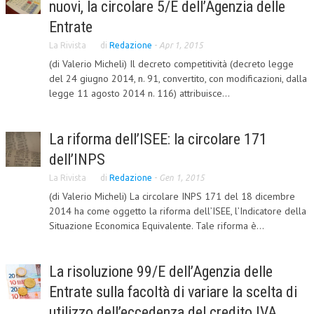
nuovi, la circolare 5/E dell’Agenzia delle
CORSI CE.S.E.D.
Entrate
La Rivista
ARCHIVIO CORSI 2015
di
Redazione
-
Apr 1, 2015
(di Valerio Micheli) Il decreto competitività (decreto legge
DIVENTA SOCIO
del 24 giugno 2014, n. 91, convertito, con modificazioni, dalla
legge 11 agosto 2014 n. 116) attribuisce...
BROCHURE CE.S.E.D.
LA RIVISTA
La riforma dell’ISEE: la circolare 171
dell’INPS
LA RIVISTA
La Rivista
di
Redazione
-
Gen 1, 2015
COMITATO SCIENTIFICO
(di Valerio Micheli) La circolare INPS 171 del 18 dicembre
COMITATO EDITORIALE
2014 ha come oggetto la riforma dell’ISEE, l’Indicatore della
Situazione Economica Equivalente. Tale riforma è...
REDAZIONE
PEER REVIEW
La risoluzione 99/E dell’Agenzia delle
CODICE ETICO
Entrate sulla facoltà di variare la scelta di
utilizzo dell’eccedenza del credito IVA
AUTORI