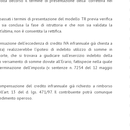
lta decorso il termine di presentazione della “correttiva nei
passati i termini di presentazione del modello TR previa verifica
 sia conclusa la fase di istruttoria e che non sia validata la
ultima, non è consentita la rettifica.
ensazione dell’eccedenza di credito IVA infrannuale già chiesta a
nza) realizzerebbe l’ipotesi di indebito utilizzo di somme in
te, che si trovava a giudicare sull’esercizio indebito della
 versamento di somme dovute all’Erario, fattispecie nella quale
determinazione dell’imposta (v. sentenze n. 7254 del 12 maggio
n compensazione del credito infrannuale già richiesto a rimborso
ll’art. 13 del d. lgs. 471/97. Il contribuente potrà comunque
vvedimento operoso.