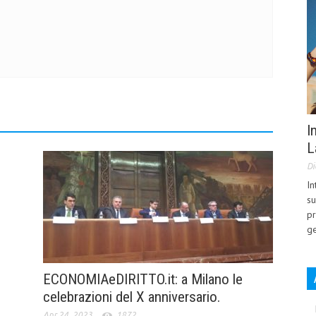
I
L
Di
In
su
pr
ge
ECONOMIAeDIRITTO.it: a Milano le
celebrazioni del X anniversario.
Apr 24, 2023
1872