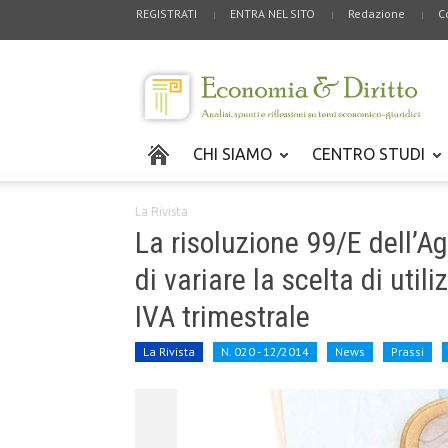
REGISTRATI
ENTRA NEL SITO
Redazione
C
CHI SIAMO
CENTRO STUDI
La Rivista
La risoluzione 99/E dell’Ag
di variare la scelta di util
IVA trimestrale
La Rivista
N. 020 - 12/2014
News
Prassi