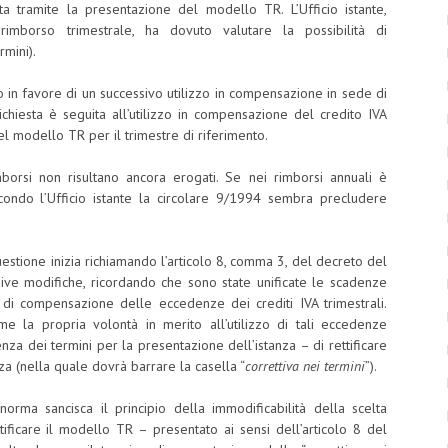
ta tramite la presentazione del modello TR. L’Ufficio istante,
 rimborso trimestrale, ha dovuto valutare la possibilità di
rmini).
o in favore di un successivo utilizzo in compensazione in sede di
ichiesta è seguita all’utilizzo in compensazione del credito IVA
l modello TR per il trimestre di riferimento.
rimborsi non risultano ancora erogati. Se nei rimborsi annuali è
condo l’Ufficio istante la circolare 9/1994 sembra precludere
uestione inizia richiamando l’articolo 8, comma 3, del decreto del
ve modifiche, ricordando che sono state unificate le scadenze
di compensazione delle eccedenze dei crediti IVA trimestrali.
e la propria volontà in merito all’utilizzo di tali eccedenze
nza dei termini per la presentazione dell’istanza – di rettificare
za (nella quale dovrà barrare la casella “
correttiva nei termini
”).
orma sancisca il principio della immodificabilità della scelta
tificare il modello TR – presentato ai sensi dell’articolo 8 del