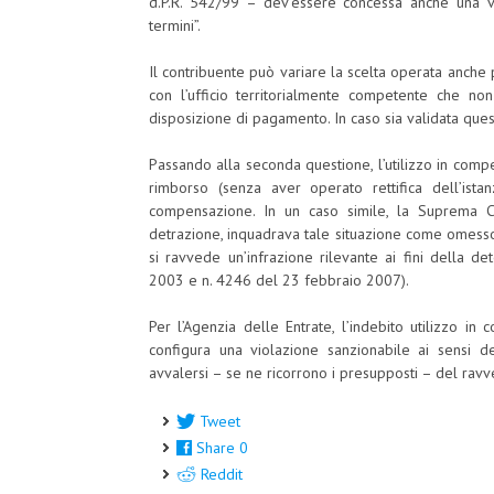
d.P.R. 542/99 – dev’essere concessa anche una vo
termini”.
Il contribuente può variare la scelta operata anche 
con l’ufficio territorialmente competente che non
disposizione di pagamento. In caso sia validata quest’
Passando alla seconda questione, l’utilizzo in comp
rimborso (senza aver operato rettifica dell’ista
compensazione. In un caso simile, la Suprema Cor
detrazione, inquadrava tale situazione come omesso
si ravvede un’infrazione rilevante ai fini della 
2003 e n. 4246 del 23 febbraio 2007).
Per l’Agenzia delle Entrate, l’indebito utilizzo i
configura una violazione sanzionabile ai sensi de
avvalersi – se ne ricorrono i presupposti – del ra
Tweet
Share
0
Reddit