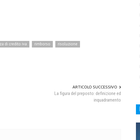
a di credito iva
rimborso
risoluzione
ARTICOLO SUCCESSIVO
La figura del preposto: definizione ed
inquadramento