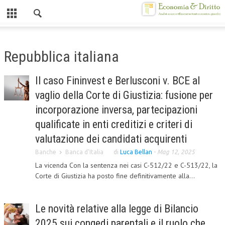
Chiuso
HOME
Repubblica italiana
CHI SIAMO
Il caso Fininvest e Berlusconi v. BCE al
MISSION
vaglio della Corte di Giustizia: fusione per
CONTATTI
incorporazione inversa, partecipazioni
qualificate in enti creditizi e criteri di
CENTRO STUDI
valutazione dei candidati acquirenti
ATTO COSTITUTIVO E STATUTO
Banche
Banca d'Italia
di
Luca Bellan
-
Mag 12, 2025
La vicenda Con la sentenza nei casi C-512/22 e C-513/22, la
ORGANIZZAZIONE
Corte di Giustizia ha posto fine definitivamente alla...
OBIETTIVI
DIREZIONE SCIENTIFICA
Le novità relative alla legge di Bilancio
ALTA FORMAZIONE
2025 sui congedi parentali e il ruolo che