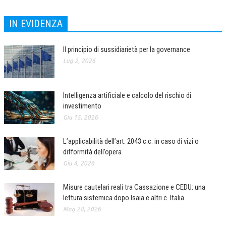
COLLABORA CON NOI
IN EVIDENZA
ECONOMIA
Il principio di sussidiarietà per la governance
CORPORATE SOCIAL RESPONSIBILITY
Lug 2, 2026
ECONOMIA DELL’ARTE
INTERNAZIONALIZZAZIONE
Intelligenza artificiale e calcolo del rischio di
investimento
HUMAN RESOURCES
Giu 15, 2026
RISORSE UMANE
L’applicabilità dell’art. 2043 c.c. in caso di vizi o
MARKETING
difformità dell’opera
Giu 4, 2026
TREASURY IN FINANCIAL SERVICES
RISK MANAGEMENT
Misure cautelari reali tra Cassazione e CEDU: una
lettura sistemica dopo Isaia e altri c. Italia
SVILUPPO SOSTENIBILE
Mag 28, 2026
PERSONA E CITTÀ