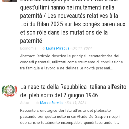
quest’ultimi hanno nei mutamenti nella
CORSI CE.S.E.D.
paternità / Les nouveautés relatives à la
ARCHIVIO CORSI 2015
Loi du Bilan 2025 sur les congés parentaux
DIVENTA SOCIO
et son rôle dans les mutations de la
paternité
BROCHURE CE.S.E.D.
Economia
di
Laura Miraglia
-
Dic 11, 2024
LA RIVISTA
Abstract: l'articolo descrive le principali caratteristiche dei
congedi parentali, utilizzati come strumento di conciliazione
LA RIVISTA
tra famiglia e lavoro e ne delinea le novità presenti...
COMITATO SCIENTIFICO
La nascita della Repubblica italiana all’esito
COMITATO EDITORIALE
del plebiscito del 2 giugno 1946
REDAZIONE
Autori
di
Marco Sorvillo
-
Set 19, 2024
PEER REVIEW
Racconto cronologico dei fatti all’esito del plebiscito
passando per quella notte in cui Alcide De Gasperi ricoprì
CODICE ETICO
due cariche totalmente incompatibili quindi lacerando il...
AUTORI