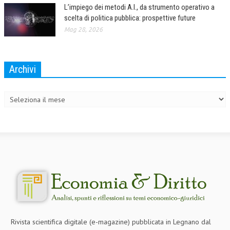
L’impiego dei metodi A.I., da strumento operativo a
L’UMANISTA
scelta di politica pubblica: prospettive future
Mag 28, 2026
DIRITTO
DIRITTO PENALE D’IMPRESA
Archivi
DIRITTO DEL LAVORO
Archivi
DIRITTO DEL WEB
DIRITTO DELLE IMPRESE IN CRISI
CRIMINOLOGIA E CRIMINALISTICA
SICUREZZA SUL LAVORO
FISCO
DIRITTO TRIBUTARIO
FISCALITÀ INTERNAZIONALE
Rivista scientifica digitale (e-magazine) pubblicata in Legnano dal
TAX RISK MANAGEMENT