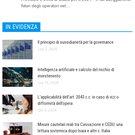
futuri degli operatori nel...
L’UMANISTA
DIRITTO
IN EVIDENZA
DIRITTO PENALE D’IMPRESA
Il principio di sussidiarietà per la governance
DIRITTO DEL LAVORO
Lug 2, 2026
DIRITTO DEL WEB
DIRITTO DELLE IMPRESE IN CRISI
Intelligenza artificiale e calcolo del rischio di
investimento
CRIMINOLOGIA E CRIMINALISTICA
Giu 15, 2026
SICUREZZA SUL LAVORO
L’applicabilità dell’art. 2043 c.c. in caso di vizi o
FISCO
difformità dell’opera
DIRITTO TRIBUTARIO
Giu 4, 2026
FISCALITÀ INTERNAZIONALE
Misure cautelari reali tra Cassazione e CEDU: una
lettura sistemica dopo Isaia e altri c. Italia
TAX RISK MANAGEMENT