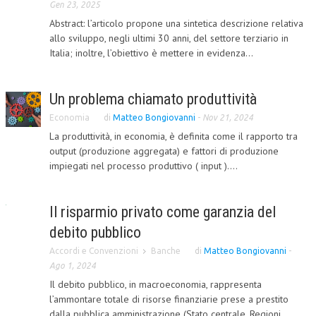
Gen 23, 2025
CORSI CE.S.E.D.
Abstract: l’articolo propone una sintetica descrizione relativa
allo sviluppo, negli ultimi 30 anni, del settore terziario in
ARCHIVIO CORSI 2015
Italia; inoltre, l’obiettivo è mettere in evidenza...
DIVENTA SOCIO
Un problema chiamato produttività
BROCHURE CE.S.E.D.
Economia
di
Matteo Bongiovanni
-
Nov 21, 2024
LA RIVISTA
La produttività, in economia, è definita come il rapporto tra
output (produzione aggregata) e fattori di produzione
LA RIVISTA
impiegati nel processo produttivo ( input )....
COMITATO SCIENTIFICO
Il risparmio privato come garanzia del
COMITATO EDITORIALE
debito pubblico
REDAZIONE
Accordi e Convenzioni
Banche
di
Matteo Bongiovanni
-
PEER REVIEW
Ago 1, 2024
Il debito pubblico, in macroeconomia, rappresenta
CODICE ETICO
l’ammontare totale di risorse finanziarie prese a prestito
dalla pubblica amministrazione (Stato centrale, Regioni,
AUTORI