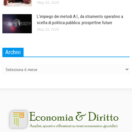
Mag 28, 2026
CRIMINOLOGIA TRIBUTARIA
L’impiego dei metodi A.I., da strumento operativo a
CFC E PARADISI FISCALI
scelta di politica pubblica: prospettive future
Mag 28, 2026
TRANSFER PRICING
PRASSI
Archivi
AMMINISTRATIVA
Archivi
TRIBUTARIA
GIURISPRUDENZA
EUROPEA
COSTITUZIONALE
CIVILE
TRIBUTARIA
PENALE