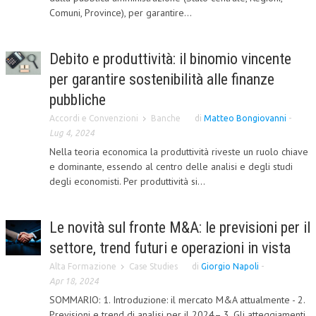
Comuni, Province), per garantire...
COLLABORA CON NOI
ECONOMIA
Debito e produttività: il binomio vincente
per garantire sostenibilità alle finanze
CORPORATE SOCIAL RESPONSIBILITY
pubbliche
ECONOMIA DELL’ARTE
Accordi e Convenzioni
Banche
di
Matteo Bongiovanni
-
INTERNAZIONALIZZAZIONE
Lug 4, 2024
Nella teoria economica la produttività riveste un ruolo chiave
HUMAN RESOURCES
e dominante, essendo al centro delle analisi e degli studi
degli economisti. Per produttività si...
RISORSE UMANE
MARKETING
Le novità sul fronte M&A: le previsioni per il
TREASURY IN FINANCIAL SERVICES
settore, trend futuri e operazioni in vista
RISK MANAGEMENT
Alta Formazione
Case Studies
di
Giorgio Napoli
-
Apr 18, 2024
SVILUPPO SOSTENIBILE
SOMMARIO: 1. Introduzione: il mercato M&A attualmente - 2.
PERSONA E CITTÀ
Previsioni e trend di analisi per il 2024– 3. Gli atteggiamenti