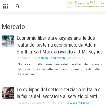
Chiuso
HOME
Mercato
CHI SIAMO
Economia liberista e keynesiana: le due
MISSION
realtà del sistema economico, da Adam
CONTATTI
Smith a Karl Marx arrivando a J.M. Keynes
Economia
di
Matteo Bongiovanni
-
Apr 28, 2025
CENTRO STUDI
“Non è certo dalla benevolenza del macellaio, del birraio o
del fornaio che ci aspettiamo il nostro pranzo, ma dal fatto
ATTO COSTITUTIVO E STATUTO
che essi hanno...
ORGANIZZAZIONE
OBIETTIVI
Lo sviluppo del settore terziario in Italia e
DIREZIONE SCIENTIFICA
la figura del lavoratore al servizio clienti
Accordi e Convenzioni
Alberghi
di
Laura Miraglia
-
ALTA FORMAZIONE