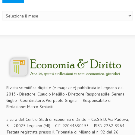
Archivi
COLLABORA CON NOI
ECONOMIA
CORPORATE SOCIAL RESPONSIBILITY
ECONOMIA DELL’ARTE
INTERNAZIONALIZZAZIONE
HUMAN RESOURCES
RISORSE UMANE
Rivista scientifica digitale (e-magazine) pubblicata in Legnano dal
MARKETING
2013 - Direttore: Claudio Melillo - Direttore Responsabile: Serena
Giglio - Coordinatore: Pierpaolo Grignani - Responsabile di
TREASURY IN FINANCIAL SERVICES
Redazione: Marco Schiariti
RISK MANAGEMENT
a cura del Centro Studi di Economia e Diritto – Ce.S.E.D. Via Padova,
SVILUPPO SOSTENIBILE
5 – 20025 Legnano (MI) – C.F. 92044830153 – ISSN 2282-3964
Testata registrata presso il Tribunale di Milano al n. 92 del 26
PERSONA E CITTÀ