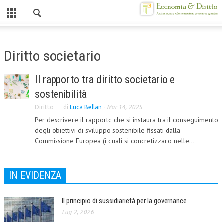
Chiuso
HOME
Diritto societario
CHI SIAMO
Il rapporto tra diritto societario e
MISSION
sostenibilità
CONTATTI
Diritto
di
Luca Bellan
-
Mar 14, 2025
Per descrivere il rapporto che si instaura tra il conseguimento
CENTRO STUDI
degli obiettivi di sviluppo sostenibile fissati dalla
Commissione Europea (i quali si concretizzano nelle...
ATTO COSTITUTIVO E STATUTO
ORGANIZZAZIONE
IN EVIDENZA
OBIETTIVI
DIREZIONE SCIENTIFICA
Il principio di sussidiarietà per la governance
Lug 2, 2026
ALTA FORMAZIONE