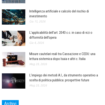
CORSI CE.S.E.D.
Intelligenza artificiale e calcolo del rischio di
ARCHIVIO CORSI 2015
investimento
Giu 15, 2026
DIVENTA SOCIO
L’applicabilità dell’art. 2043 c.c. in caso di vizi o
BROCHURE CE.S.E.D.
difformità dell’opera
LA RIVISTA
Giu 4, 2026
LA RIVISTA
Misure cautelari reali tra Cassazione e CEDU: una
lettura sistemica dopo Isaia e altri c. Italia
COMITATO SCIENTIFICO
Mag 28, 2026
COMITATO EDITORIALE
L’impiego dei metodi A.I., da strumento operativo a
REDAZIONE
scelta di politica pubblica: prospettive future
Mag 28, 2026
PEER REVIEW
CODICE ETICO
Archivi
AUTORI