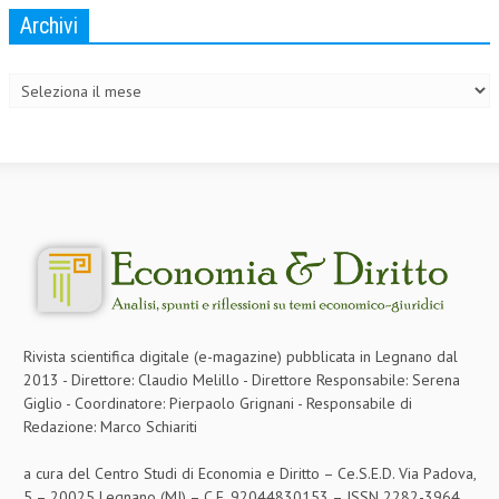
Archivi
COLLABORA CON NOI
Archivi
ECONOMIA
CORPORATE SOCIAL RESPONSIBILITY
ECONOMIA DELL’ARTE
INTERNAZIONALIZZAZIONE
HUMAN RESOURCES
RISORSE UMANE
MARKETING
Rivista scientifica digitale (e-magazine) pubblicata in Legnano dal
TREASURY IN FINANCIAL SERVICES
2013 - Direttore: Claudio Melillo - Direttore Responsabile: Serena
Giglio - Coordinatore: Pierpaolo Grignani - Responsabile di
RISK MANAGEMENT
Redazione: Marco Schiariti
SVILUPPO SOSTENIBILE
a cura del Centro Studi di Economia e Diritto – Ce.S.E.D. Via Padova,
PERSONA E CITTÀ
5 – 20025 Legnano (MI) – C.F. 92044830153 – ISSN 2282-3964