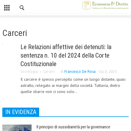
Chiuso
HOME
Carceri
CHI SIAMO
Le Relazioni affettive dei detenuti: la
MISSION
sentenza n. 10 del 2024 della Corte
CONTATTI
Costituzionale
Sociologia
Carceri
di
Francesco De Rosa
-
Giu 6, 2025
CENTRO STUDI
Il carcere è spesso percepito come un luogo distante, quasi
astratto, relegato ai margini della società. Tuttavia, dietro
ATTO COSTITUTIVO E STATUTO
quelle sbarre non ci sono solo...
ORGANIZZAZIONE
OBIETTIVI
IN EVIDENZA
DIREZIONE SCIENTIFICA
Il principio di sussidiarietà per la governance
ALTA FORMAZIONE