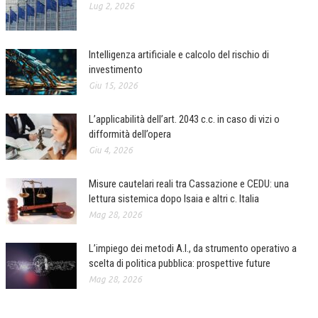
Lug 2, 2026
CORSI CE.S.E.D.
ARCHIVIO CORSI 2015
Intelligenza artificiale e calcolo del rischio di
investimento
DIVENTA SOCIO
Giu 15, 2026
BROCHURE CE.S.E.D.
L’applicabilità dell’art. 2043 c.c. in caso di vizi o
LA RIVISTA
difformità dell’opera
Giu 4, 2026
LA RIVISTA
Misure cautelari reali tra Cassazione e CEDU: una
COMITATO SCIENTIFICO
lettura sistemica dopo Isaia e altri c. Italia
COMITATO EDITORIALE
Mag 28, 2026
REDAZIONE
L’impiego dei metodi A.I., da strumento operativo a
scelta di politica pubblica: prospettive future
PEER REVIEW
Mag 28, 2026
CODICE ETICO
AUTORI