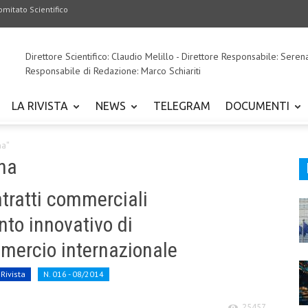
omitato Scientifico
Direttore Scientifico: Claudio Melillo - Direttore Responsabile: Seren
Responsabile di Redazione: Marco Schiariti
LA RIVISTA
NEWS
TELEGRAM
DOCUMENTI
na"
ina
ntratti commerciali
nto innovativo di
mercio internazionale
 Rivista
N. 016 - 08/2014
25457