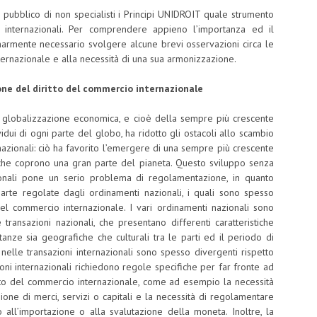
n pubblico di non specialisti i Principi UNIDROIT quale strumento
i internazionali. Per comprendere appieno l’importanza ed il
inarmente necessario svolgere alcune brevi osservazioni circa le
ernazionale e alla necessità di una sua armonizzazione.
ne del diritto del commercio internazionale
a globalizzazione economica, e cioè della sempre più crescente
vidui di ogni parte del globo, ha ridotto gli ostacoli allo scambio
i nazionali: ciò ha favorito l’emergere di una sempre più crescente
i, che coprono una gran parte del pianeta. Questo sviluppo senza
zionali pone un serio problema di regolamentazione, in quanto
arte regolate dagli ordinamenti nazionali, i quali sono spesso
e del commercio internazionale. I vari ordinamenti nazionali sono
e transazioni nazionali, che presentano differenti caratteristiche
tanze sia geografiche che culturali tra le parti ed il periodo di
nelle transazioni internazionali sono spesso divergenti rispetto
zioni internazionali richiedono regole specifiche per far fronte ad
ito del commercio internazionale, come ad esempio la necessità
ione di merci, servizi o capitali e la necessità di regolamentare
o all’importazione o alla svalutazione della moneta. Inoltre, la