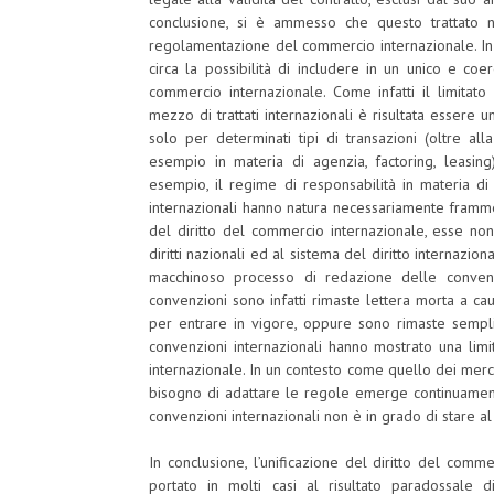
conclusione, si è ammesso che questo trattato n
regolamentazione del commercio internazionale. In p
circa la possibilità di includere in un unico e coer
commercio internazionale. Come infatti il limitato
mezzo di trattati internazionali è risultata essere
solo per determinati tipi di transazioni (oltre al
esempio in materia di agenzia, factoring, leasing)
esempio, il regime di responsabilità in materia di
internazionali hanno natura necessariamente framme
del diritto del commercio internazionale, esse non
diritti nazionali ed al sistema del diritto internazio
macchinoso processo di redazione delle convenzio
convenzioni sono infatti rimaste lettera morta a c
per entrare in vigore, oppure sono rimaste semplic
convenzioni internazionali hanno mostrato una limi
internazionale. In un contesto come quello dei mercat
bisogno di adattare le regole emerge continuament
convenzioni internazionali non è in grado di stare 
In conclusione, l’unificazione del diritto del com
portato in molti casi al risultato paradossale