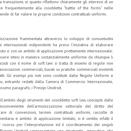
 transazione, in quanto riflettono chiaramente gli interessi di un
uce frequentemente alla cosiddetta “battle of the forms” nelle
tende di far valere le proprie condizioni contrattuali uniformi.
nizzazione frammentata attraverso lo sviluppo di consuetudini
i internazionali indipendenti ha preso l’iniziativa di elaborare
enuto e con un ambito di applicazione prettamente internazionale;
essere intesi in maniera sostanzialmente uniforme da chiunque li
iuti con il nome di soft law: si tratta di insiemi di regole non
 associazioni commerciali, basati su pratiche commerciali esistenti
tti. Gli esempi più noti sono costituiti dalle Regole Uniformi e
ms, entrambi redatti dalla Camera di Commercio Internazionale,
imo paragrafo, i Principi Unidroit.
l’ambito degli strumenti del cosiddetto soft law, concepiti dalle
’inconveniente dell’armonizzazione settoriale del diritto del
re di convenzioni, termini contrattuali uniformi, raccolte di
ntaria e ambito di applicazione limitato, si è sentito infatti il
 ricorso per l’interpretazione ed il coordinamento dei singoli
 i Principi Unidroit rappresentano uno strumento innovativo, che