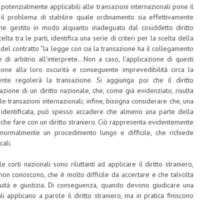
 potenzialmente applicabili alle transazioni internazionali pone il
è il problema di stabilire quale ordinamento sia effettivamente
ne gestito in modo alquanto inadeguato dal cosiddetto diritto
elta tra le parti, identifica una serie di criteri per la scelta della
a del contratto “la legge con cui la transazione ha il collegamento
di arbitrio all’interprete.. Non a caso, l’applicazione di questi
azione alla loro oscurità e conseguente imprevedibilità circa la
nte regolerà la transazione. Si aggiunga poi che il diritto
zione di un diritto nazionale, che, come già evidenziato, risulta
 transazioni internazionali; infine, bisogna considerare che, una
 identificata, può spesso accadere che almeno una parte della
a che fare con un diritto straniero. Ciò rappresenta evidentemente
è normalmente un procedimento lungo e difficile, che richiede
cali.
corti nazionali sono riluttanti ad applicare il diritto straniero,
on conoscono, che è molto difficile da accertare e che talvolta
uità e giustizia. Di conseguenza, quando devono giudicare una
i applicano a parole il diritto straniero, ma in pratica finiscono