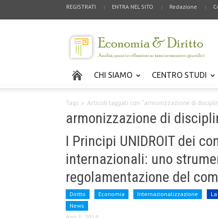
REGISTRATI
ENTRA NEL SITO
Redazione
C
CHI SIAMO
CENTRO STUDI
Tags
Articoli taggati con "armonizzazione di discipli
armonizzazione di discipl
I Principi UNIDROIT dei co
internazionali: uno strume
regolamentazione del com
Diritto
Economia
Internazionalizzazione
La
News
Ago 1, 2014