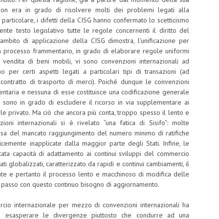
on era in grado di risolvere molti dei problemi legati alla
articolare, i difetti della CISG hanno confermato lo scetticismo
ente testo legislativo tutte le regole concernenti il diritto del
 ambito di applicazione della CISG dimostra, l’unificazione per
 un processo frammentario, in grado di elaborare regole uniformi
la vendita di beni mobili, vi sono convenzioni internazionali ad
o per certi aspetti legati a particolari tipi di transazioni (ad
 contratto di trasporto di merci). Poiché dunque le convenzioni
ntaria e nessuna di esse costituisce una codificazione generale
 sono in grado di escludere il ricorso in via supplementare ai
nale privato. Ma ciò che ancora più conta, troppo spesso il lento e
ni internazionali si è rivelato “una fatica di Sisifo”: molte
ausa del mancato raggiungimento del numero minimo di ratifiche
emente inapplicate dalla maggior parte degli Stati. Infine, le
tata capacità di adattamento ai continui sviluppi del commercio
i globalizzati, caratterizzato da rapidi e continui cambiamenti, il
e e pertanto il processo lento e macchinoso di modifica delle
al passo con questo continuo bisogno di aggiornamento.
mercio internazionale per mezzo di convenzioni internazionali ha
 di esasperare le divergenze piuttosto che condurre ad una