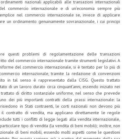
ordinamenti nazionali applicabili alle transazioni internazionali
 del commercio internazionale e di un’economia sempre più
semplice nel commercio internazionale se, invece di applicare
care un ordinamento genuinamente sovranazionale, i cui principi
ere questi problemi di regolamentazione delle transazioni
ritto del commercio internazionale tramite strumenti legislativi. A
uniforme del commercio internazionale, si è tentato per lo più di
l commercio internazionale, tramite la redazione di convenzioni
scito in tal senso è rappresentato dalla CISG. Questo trattato
ltato di un lavoro durato circa cinquant’anni, essendo iniziato nei
trattato di diritto sostanziale uniforme, nel senso che prevede
uno dei più importanti contratti della prassi internazionale: la
risiedono in Stati contraenti, le corti nazionali non devono più
ti il contratto di vendita, ma applicano direttamente le regole
ude tutti i conflitti di legge legati alla vendita internazionale,
articolare tipo di vendita (la vendita di beni mobili); inoltre, non
nazionale di beni mobili, essendo molti aspetti come le questioni
 ambito. Per questa ragione, già a partire dal momento della sua