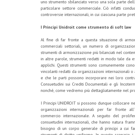
uno strumento sbilanciato verso una sola parte della
particolare settore commerciale. Ciò infatti cond
controversie internazionali, in cui ciascuna parte pre
I Principi Unidroit come strumento di soft law
Al fine di far fronte a questa situazione di armo
commerciali settoriali, un numero di organizzazion
strumenti di armonizzazione più bilanciati nel cont
in altre parole, strumenti redatti in modo tale da 
applichi. Questi strumenti sono comunemente conosc
vincolanti redatti da organizzazioni internazionali o
e che le parti possono incorporare nei loro contra
Consuetudini sui Crediti Documentali e gli Incoter
nonché, come vedremo più dettagliatamente nel pross
I Principi UNIDROIT si possono dunque collocare nel
organizzazioni internazionali per far fronte all
commercio internazionale. A seguito del prolifera
consuetudini internazionali, che hanno natura framme
bisogno di un corpo generale di principi a cui far
strumenti di diritto uniforme. In questo scenario,