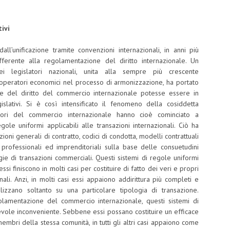
ivi
all’unificazione tramite convenzioni internazionali, in anni più
ferente alla regolamentazione del diritto internazionale. Un
ei legislatori nazionali, unita alla sempre più crescente
operatori economici nel processo di armonizzazione, ha portato
ne del diritto del commercio internazionale potesse essere in
slativi. Si è così intensificato il fenomeno della cosiddetta
peratori del commercio internazionale hanno cioè cominciato a
le uniformi applicabili alle transazioni internazionali. Ciò ha
ioni generali di contratto, codici di condotta, modelli contrattuali
i professionali ed imprenditoriali sulla base delle consuetudini
gie di transazioni commerciali. Questi sistemi di regole uniformi
essi finiscono in molti casi per costituire di fatto dei veri e propri
nali. Anzi, in molti casi essi appaiono addirittura più completi e
alizzano soltanto su una particolare tipologia di transazione.
olamentazione del commercio internazionale, questi sistemi di
revole inconveniente. Sebbene essi possano costituire un efficace
mbri della stessa comunità, in tutti gli altri casi appaiono come