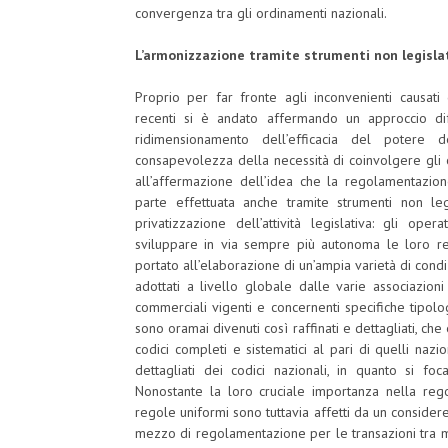
convergenza tra gli ordinamenti nazionali.
L’armonizzazione tramite strumenti non legislat
Proprio per far fronte agli inconvenienti causati d
recenti si è andato affermando un approccio dif
ridimensionamento dell’efficacia del potere d
consapevolezza della necessità di coinvolgere gli 
all’affermazione dell’idea che la regolamentazio
parte effettuata anche tramite strumenti non legi
privatizzazione dell’attività legislativa: gli o
sviluppare in via sempre più autonoma le loro rego
portato all’elaborazione di un’ampia varietà di condiz
adottati a livello globale dalle varie associazion
commerciali vigenti e concernenti specifiche tipolo
sono oramai divenuti così raffinati e dettagliati, che 
codici completi e sistematici al pari di quelli nazio
dettagliati dei codici nazionali, in quanto si foc
Nonostante la loro cruciale importanza nella reg
regole uniformi sono tuttavia affetti da un conside
mezzo di regolamentazione per le transazioni tra me