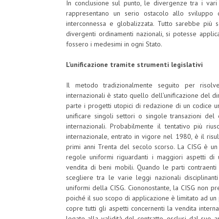
In conclusione sul punto, le divergenze tra i vari 
rappresentano un serio ostacolo allo sviluppo
interconnessa e globalizzata. Tutto sarebbe più 
divergenti ordinamenti nazionali, si potesse appli
fossero i medesimi in ogni Stato.
L’unificazione tramite strumenti legislativi
Il metodo tradizionalmente seguito per risolv
internazionali è stato quello dell’unificazione del di
parte i progetti utopici di redazione di un codice 
unificare singoli settori o singole transazioni de
internazionali. Probabilmente il tentativo più riu
internazionale, entrato in vigore nel 1980, è il risu
primi anni Trenta del secolo scorso. La CISG è un 
regole uniformi riguardanti i maggiori aspetti di 
vendita di beni mobili. Quando le parti contraenti 
scegliere tra le varie leggi nazionali disciplinan
uniformi della CISG. Ciononostante, la CISG non precl
poiché il suo scopo di applicazione è limitato ad un p
copre tutti gli aspetti concernenti la vendita inter
legate alla validità del contratto, esclusi dal suo