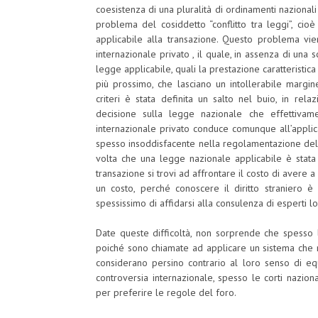
coesistenza di una pluralità di ordinamenti nazionali
problema del cosiddetto “conflitto tra leggi”, cio
applicabile alla transazione. Questo problema vie
internazionale privato , il quale, in assenza di una sc
legge applicabile, quali la prestazione caratteristic
più prossimo, che lasciano un intollerabile margine 
criteri è stata definita un salto nel buio, in rel
decisione sulla legge nazionale che effettivame
internazionale privato conduce comunque all’applica
spesso insoddisfacente nella regolamentazione delle
volta che una legge nazionale applicabile è stata
transazione si trovi ad affrontare il costo di avere 
un costo, perché conoscere il diritto straniero 
spessissimo di affidarsi alla consulenza di esperti lo
Date queste difficoltà, non sorprende che spesso le 
poiché sono chiamate ad applicare un sistema che n
considerano persino contrario al loro senso di eq
controversia internazionale, spesso le corti nazional
per preferire le regole del foro.