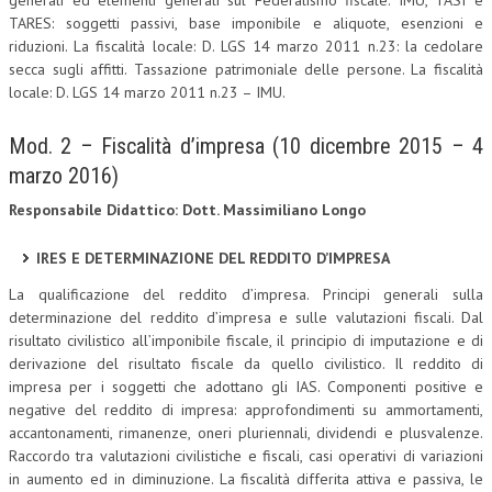
generali ed elementi generali sul Federalismo fiscale. IMU, TASI e
TARES: soggetti passivi, base imponibile e aliquote, esenzioni e
NEWS
riduzioni. La fiscalità locale: D. LGS 14 marzo 2011 n.23: la cedolare
secca sugli affitti. Tassazione patrimoniale delle persone. La fiscalità
ARCHIVIO EVENTI (FINO AL 2022)
locale: D. LGS 14 marzo 2011 n.23 – IMU.
CORSI ENTI TERZI
Mod. 2 – Fiscalità d’impresa (10 dicembre 2015 – 4
PUBBLICAZIONI
marzo 2016)
BOLLETTINO FINANZIAMENTI
Responsabile Didattico: Dott. Massimiliano Longo
TELEGRAM
IRES E DETERMINAZIONE DEL REDDITO D’IMPRESA
La qualificazione del reddito d’impresa. Principi generali sulla
DOCUMENTI
determinazione del reddito d’impresa e sulle valutazioni fiscali. Dal
risultato civilistico all’imponibile fiscale, il principio di imputazione e di
MANUALI E MONOGRAFIE
derivazione del risultato fiscale da quello civilistico. Il reddito di
impresa per i soggetti che adottano gli IAS. Componenti positive e
TESI DI LAUREA
negative del reddito di impresa: approfondimenti su ammortamenti,
accantonamenti, rimanenze, oneri pluriennali, dividendi e plusvalenze.
MATERIALE DIDATTICO
Raccordo tra valutazioni civilistiche e fiscali, casi operativi di variazioni
INVITI E PROMOZIONI
in aumento ed in diminuzione. La fiscalità differita attiva e passiva, le