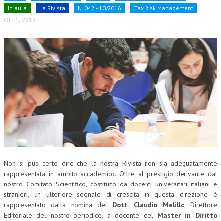
In aula
La Rivista
N. 042 - 10/2016
Tax Risk Management
CORSI CE.S.E.D.
Ott 1, 2016
ARCHIVIO CORSI 2015
DIVENTA SOCIO
BROCHURE CE.S.E.D.
LA RIVISTA
LA RIVISTA
COMITATO SCIENTIFICO
COMITATO EDITORIALE
Non si può certo dire che la nostra Rivista non sia adeguatamente
REDAZIONE
rappresentata in ambito accademico. Oltre al prestigio derivante dal
nostro Comitato Scientifico, costituito da docenti universitari italiani e
PEER REVIEW
stranieri, un ulteriore segnale di crescita in questa direzione è
CODICE ETICO
rappresentato dalla nomina del
Dott. Claudio Melillo
, Direttore
Editoriale del nostro periodico, a docente del
Master in Diritto
AUTORI