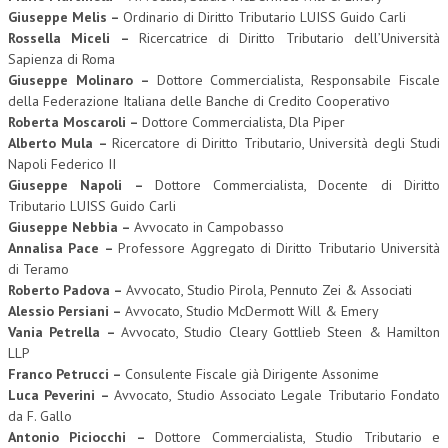
Giuseppe Melis –
Ordinario di Diritto Tributario LUISS Guido Carli
Rossella Miceli –
Ricercatrice di Diritto Tributario dell’Università
Sapienza di Roma
Giuseppe Molinaro –
Dottore Commercialista, Responsabile Fiscale
della Federazione Italiana delle Banche di Credito Cooperativo
Roberta Moscaroli –
Dottore Commercialista, Dla Piper
Alberto Mula –
Ricercatore di Diritto Tributario, Università degli Studi
Napoli Federico II
Giuseppe Napoli –
Dottore Commercialista, Docente di Diritto
Tributario LUISS Guido Carli
Giuseppe Nebbia –
Avvocato in Campobasso
Annalisa Pace –
Professore Aggregato di Diritto Tributario Università
di Teramo
Roberto Padova –
Avvocato, Studio Pirola, Pennuto Zei & Associati
Alessio Persiani –
Avvocato, Studio McDermott Will & Emery
Vania Petrella –
Avvocato, Studio Cleary Gottlieb Steen & Hamilton
LLP
Franco Petrucci –
Consulente Fiscale già Dirigente Assonime
Luca Peverini –
Avvocato, Studio Associato Legale Tributario Fondato
da F. Gallo
Antonio Piciocchi –
Dottore Commercialista, Studio Tributario e