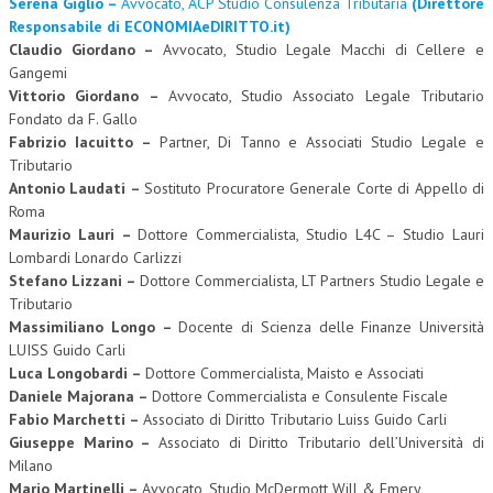
Serena Giglio –
Avvocato, ACP Studio Consulenza Tributaria
(Direttore
Responsabile di ECONOMIAeDIRITTO.it)
Claudio Giordano –
Avvocato, Studio Legale Macchi di Cellere e
Gangemi
Vittorio Giordano –
Avvocato, Studio Associato Legale Tributario
Fondato da F. Gallo
Fabrizio Iacuitto –
Partner, Di Tanno e Associati Studio Legale e
Tributario
Antonio Laudati –
Sostituto Procuratore Generale Corte di Appello di
Roma
Maurizio Lauri –
Dottore Commercialista, Studio L4C – Studio Lauri
Lombardi Lonardo Carlizzi
Stefano Lizzani –
Dottore Commercialista, LT Partners Studio Legale e
Tributario
Massimiliano Longo –
Docente di Scienza delle Finanze Università
LUISS Guido Carli
Luca Longobardi –
Dottore Commercialista, Maisto e Associati
Daniele Majorana –
Dottore Commercialista e Consulente Fiscale
Fabio Marchetti –
Associato di Diritto Tributario Luiss Guido Carli
Giuseppe Marino –
Associato di Diritto Tributario dell’Università di
Milano
Mario Martinelli –
Avvocato, Studio McDermott Will & Emery