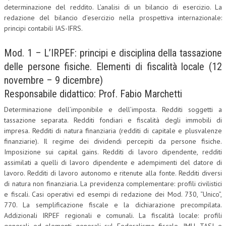
determinazione del reddito. L’analisi di un bilancio di esercizio. La
CRIMINOLOGIA TRIBUTARIA
redazione del bilancio d’esercizio nella prospettiva internazionale:
principi contabili IAS-IFRS.
CFC E PARADISI FISCALI
Mod. 1 – L’IRPEF: principi e disciplina della tassazione
TRANSFER PRICING
delle persone fisiche. Elementi di fiscalità locale (12
PRASSI
novembre – 9 dicembre)
AMMINISTRATIVA
Responsabile didattico: Prof. Fabio Marchetti
TRIBUTARIA
Determinazione dell’imponibile e dell’imposta. Redditi soggetti a
tassazione separata. Redditi fondiari e fiscalità degli immobili di
GIURISPRUDENZA
impresa. Redditi di natura finanziaria (redditi di capitale e plusvalenze
finanziarie). Il regime dei dividendi percepiti da persone fisiche.
EUROPEA
Imposizione sui capital gains. Redditi di lavoro dipendente, redditi
assimilati a quelli di lavoro dipendente e adempimenti del datore di
COSTITUZIONALE
lavoro. Redditi di lavoro autonomo e ritenute alla fonte. Redditi diversi
CIVILE
di natura non finanziaria. La previdenza complementare: profili civilistici
e fiscali. Casi operativi ed esempi di redazione dei Mod. 730, “Unico”,
TRIBUTARIA
770. La semplificazione fiscale e la dichiarazione precompilata.
Addizionali IRPEF regionali e comunali. La fiscalità locale: profili
PENALE