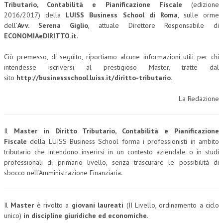
Tributario, Contabilità e Pianificazione Fiscale
(edizione
2016/2017) della
LUISS Business School di Roma
, sulle orme
COLLABORA CON NOI
dell’
Avv. Serena Giglio
, attuale Direttore Responsabile di
ECONOMIAeDIRITTO.it
.
ECONOMIA
CORPORATE SOCIAL RESPONSIBILITY
Ciò premesso, di seguito, riportiamo alcune informazioni utili per chi
intendesse iscriversi al prestigioso Master, tratte dal
ECONOMIA DELL’ARTE
sito
http://businessschool.luiss.it/diritto-tributario.
INTERNAZIONALIZZAZIONE
La Redazione
HUMAN RESOURCES
RISORSE UMANE
Il
Master in Diritto Tributario, Contabilità e Pianificazione
Fiscale
della LUISS Business School forma i professionisti in ambito
MARKETING
tributario che intendono inserirsi in un contesto aziendale o in studi
professionali di primario livello, senza trascurare le possibilità di
TREASURY IN FINANCIAL SERVICES
sbocco nell’Amministrazione Finanziaria.
RISK MANAGEMENT
SVILUPPO SOSTENIBILE
Il
Master
è rivolto a
giovani laureati
(II Livello, ordinamento a ciclo
unico)
in discipline giuridiche ed economiche
.
PERSONA E CITTÀ