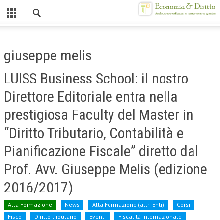
Chiuso
HOME
giuseppe melis
CHI SIAMO
LUISS Business School: il nostro
MISSION
Direttore Editoriale entra nella
CONTATTI
prestigiosa Faculty del Master in
CENTRO STUDI
“Diritto Tributario, Contabilità e
ATTO COSTITUTIVO E STATUTO
Pianificazione Fiscale” diretto dal
ORGANIZZAZIONE
Prof. Avv. Giuseppe Melis (edizione
OBIETTIVI
2016/2017)
DIREZIONE SCIENTIFICA
Alta Formazione
News
Alta Formazione (altri Enti)
Corsi
ALTA FORMAZIONE
Fisco
Diritto tributario
Eventi
Fiscalità internazionale