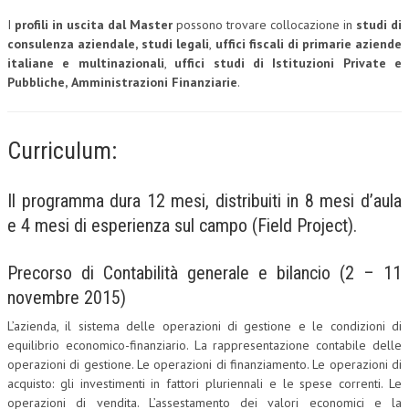
I
profili in uscita dal Master
possono trovare collocazione in
studi di
L’UMANISTA
consulenza aziendale,
studi legali
,
uffici fiscali di primarie aziende
italiane e multinazionali
,
uffici studi di Istituzioni Private e
DIRITTO
Pubbliche,
Amministrazioni Finanziarie
.
DIRITTO PENALE D’IMPRESA
DIRITTO DEL LAVORO
Curriculum:
DIRITTO DEL WEB
Il programma dura 12 mesi, distribuiti in 8 mesi d’aula
DIRITTO DELLE IMPRESE IN CRISI
e 4 mesi di esperienza sul campo (Field Project).
CRIMINOLOGIA E CRIMINALISTICA
SICUREZZA SUL LAVORO
Precorso di Contabilità generale e bilancio (2 – 11
novembre 2015)
FISCO
L’azienda, il sistema delle operazioni di gestione e le condizioni di
DIRITTO TRIBUTARIO
equilibrio economico-finanziario. La rappresentazione contabile delle
operazioni di gestione. Le operazioni di finanziamento. Le operazioni di
FISCALITÀ INTERNAZIONALE
acquisto: gli investimenti in fattori pluriennali e le spese correnti. Le
TAX RISK MANAGEMENT
operazioni di vendita. L’assestamento dei valori economici e la