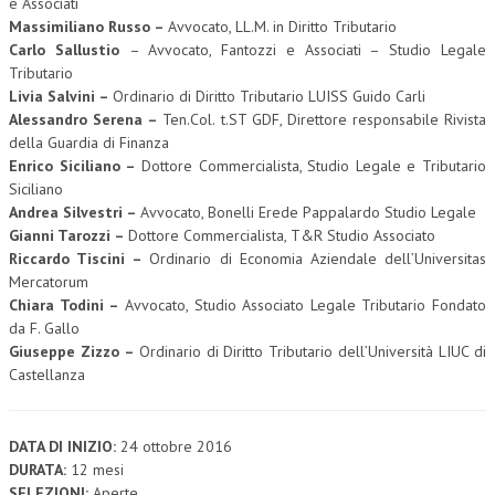
e Associati
Massimiliano Russo –
Avvocato, LL.M. in Diritto Tributario
Carlo Sallustio
– Avvocato, Fantozzi e Associati – Studio Legale
Tributario
Livia Salvini –
Ordinario di Diritto Tributario LUISS Guido Carli
Alessandro Serena –
Ten.Col. t.ST GDF, Direttore responsabile Rivista
della Guardia di Finanza
Enrico Siciliano –
Dottore Commercialista, Studio Legale e Tributario
Siciliano
Andrea Silvestri –
Avvocato, Bonelli Erede Pappalardo Studio Legale
Gianni Tarozzi –
Dottore Commercialista, T&R Studio Associato
Riccardo Tiscini –
Ordinario di Economia Aziendale dell’Universitas
Mercatorum
Chiara Todini –
Avvocato, Studio Associato Legale Tributario Fondato
da F. Gallo
Giuseppe Zizzo –
Ordinario di Diritto Tributario dell’Università LIUC di
Castellanza
DATA DI INIZIO:
24 ottobre 2016
DURATA:
12 mesi
SELEZIONI:
Aperte