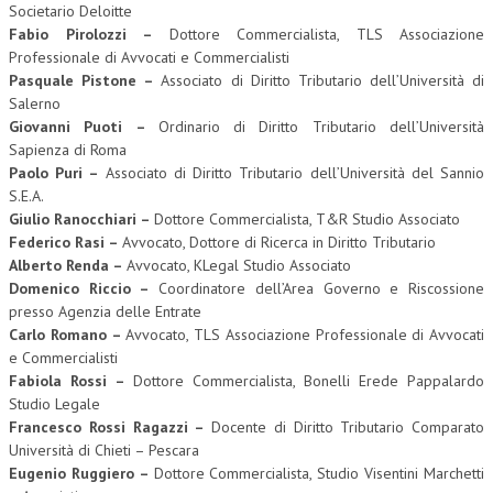
Societario Deloitte
Fabio Pirolozzi –
Dottore Commercialista, TLS Associazione
Professionale di Avvocati e Commercialisti
Pasquale Pistone –
Associato di Diritto Tributario dell’Università di
Salerno
Giovanni Puoti –
Ordinario di Diritto Tributario dell’Università
Sapienza di Roma
Paolo Puri –
Associato di Diritto Tributario dell’Università del Sannio
S.E.A.
Giulio Ranocchiari –
Dottore Commercialista, T&R Studio Associato
Federico Rasi –
Avvocato, Dottore di Ricerca in Diritto Tributario
Alberto Renda –
Avvocato, KLegal Studio Associato
Domenico Riccio –
Coordinatore dell’Area Governo e Riscossione
presso Agenzia delle Entrate
Carlo Romano –
Avvocato, TLS Associazione Professionale di Avvocati
e Commercialisti
Fabiola Rossi –
Dottore Commercialista, Bonelli Erede Pappalardo
Studio Legale
Francesco Rossi Ragazzi –
Docente di Diritto Tributario Comparato
Università di Chieti – Pescara
Eugenio Ruggiero –
Dottore Commercialista, Studio Visentini Marchetti