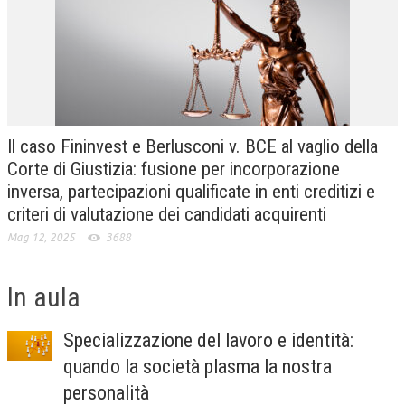
CRIMINOLOGIA TRIBUTARIA
CFC E PARADISI FISCALI
TRANSFER PRICING
PRASSI
Il caso Fininvest e Berlusconi v. BCE al vaglio della
AMMINISTRATIVA
Corte di Giustizia: fusione per incorporazione
inversa, partecipazioni qualificate in enti creditizi e
TRIBUTARIA
criteri di valutazione dei candidati acquirenti
GIURISPRUDENZA
Mag 12, 2025
3688
EUROPEA
In aula
COSTITUZIONALE
CIVILE
Specializzazione del lavoro e identità:
TRIBUTARIA
quando la società plasma la nostra
personalità
PENALE