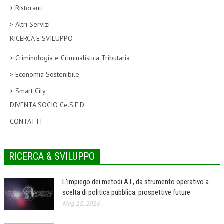
> Ristoranti
CORSI CE.S.E.D.
> Altri Servizi
ARCHIVIO CORSI 2015
RICERCA E SVILUPPO
DIVENTA SOCIO
> Criminologia e Criminalistica Tributaria
BROCHURE CE.S.E.D.
> Economia Sostenibile
> Smart City
LA RIVISTA
DIVENTA SOCIO Ce.S.E.D.
LA RIVISTA
CONTATTI
COMITATO SCIENTIFICO
COMITATO EDITORIALE
RICERCA & SVILUPPO
REDAZIONE
L’impiego dei metodi A.I., da strumento operativo a
PEER REVIEW
scelta di politica pubblica: prospettive future
Mag 28, 2026
CODICE ETICO
AUTORI