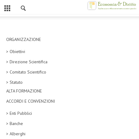
Chiuso
HOME
CHI SIAMO
ORGANIZZAZIONE
> Obiettivi
MISSION
> Direzione Scientifica
CONTATTI
> Comitato Scientifico
CENTRO STUDI
> Statuto
ALTA FORMAZIONE
ATTO COSTITUTIVO E STATUTO
ACCORDI E CONVENZIONI
ORGANIZZAZIONE
> Enti Pubblici
OBIETTIVI
> Banche
DIREZIONE SCIENTIFICA
> Alberghi
ALTA FORMAZIONE