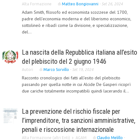
Alta Formazione
di
Matteo Bongiovanni
-
Set 26, 2024
NEWS
Adam Smith, filosofo ed economista scozzese del 1700,
padre dell’economia moderna e del liberismo economico,
ARCHIVIO EVENTI (FINO AL 2022)
sottolineò e ribadì come la divisione, e specializzazione,
del...
CORSI ENTI TERZI
PUBBLICAZIONI
La nascita della Repubblica italiana all’esito
BOLLETTINO FINANZIAMENTI
del plebiscito del 2 giugno 1946
Autori
di
Marco Sorvillo
-
Set 19, 2024
TELEGRAM
Racconto cronologico dei fatti all’esito del plebiscito
passando per quella notte in cui Alcide De Gasperi ricoprì
DOCUMENTI
due cariche totalmente incompatibili quindi lacerando il...
MANUALI E MONOGRAFIE
La prevenzione del rischio fiscale per
TESI DI LAUREA
l’imprenditore, tra sanzioni amministrative,
MATERIALE DIDATTICO
penali e riscossione internazionale
INVITI E PROMOZIONI
Alta Formazione (altri Enti)
AGAM
di
Claudio Melillo
-