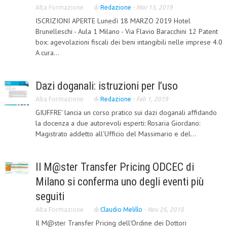
Alta Formazione
di
Redazione
-
Mar 13, 2019
ISCRIZIONI APERTE Lunedì 18 MARZO 2019 Hotel
Brunelleschi - Aula 1 Milano - Via Flavio Baracchini 12 Patent
box: agevolazioni fiscali dei beni intangibili nelle imprese 4.0
A cura...
Dazi doganali: istruzioni per l’uso
Alta Formazione
di
Redazione
-
Feb 1, 2019
GIUFFRE' lancia un corso pratico sui dazi doganali affidando
la docenza a due autorevoli esperti: Rosaria Giordano:
Magistrato addetto all’Ufficio del Massimario e del...
Il M@ster Transfer Pricing ODCEC di
Milano si conferma uno degli eventi più
seguiti
Alta Formazione
di
Claudio Melillo
-
Nov 26, 2018
Il M@ster Transfer Pricing dell'Ordine dei Dottori