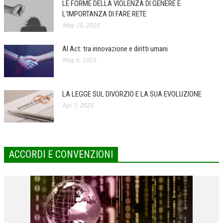
LE FORME DELLA VIOLENZA DI GENERE E
L’IMPORTANZA DI FARE RETE
COLLABORA CON NOI
Mag 28, 2026
ECONOMIA
AI Act: tra innovazione e diritti umani
CORPORATE SOCIAL RESPONSIBILITY
Mag 6, 2025
ECONOMIA DELL’ARTE
INTERNAZIONALIZZAZIONE
LA LEGGE SUL DIVORZIO E LA SUA EVOLUZIONE
Apr 7, 2025
HUMAN RESOURCES
RISORSE UMANE
MARKETING
ACCORDI E CONVENZIONI
TREASURY IN FINANCIAL SERVICES
RISK MANAGEMENT
SVILUPPO SOSTENIBILE
PERSONA E CITTÀ