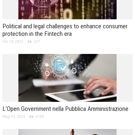
L’UMANISTA
DIRITTO
Political and legal challenges to enhance consumer
DIRITTO PENALE D’IMPRESA
protection in the Fintech era
Giu 18, 2025
537
DIRITTO DEL LAVORO
DIRITTO DEL WEB
DIRITTO DELLE IMPRESE IN CRISI
CRIMINOLOGIA E CRIMINALISTICA
SICUREZZA SUL LAVORO
FISCO
L’Open Government nella Pubblica Amministrazione
DIRITTO TRIBUTARIO
Mag 23, 2025
4169
FISCALITÀ INTERNAZIONALE
TAX RISK MANAGEMENT