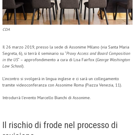
L’UMANISTA
DIRITTO
CDA
DIRITTO PENALE D’IMPRESA
DIRITTO DEL LAVORO
Il 26 marzo 2019, presso la sede di Assonime Milano (via Santa Maria
Segreta, 6), si terrà il seminario su “
Proxy Access and Board Composition
DIRITTO DEL WEB
in the US
” – approfondimento a cura di Lisa Fairfox (
George Washington
Law School
).
DIRITTO DELLE IMPRESE IN CRISI
CRIMINOLOGIA E CRIMINALISTICA
L’incontro si svolgerà in lingua inglese e ci sarà un collegamento
tramite videoconferanza con Assonime Roma (Piazza Venezia, 11).
SICUREZZA SUL LAVORO
Introdurrà l’evento Marcello Bianchi di Assonime.
FISCO
DIRITTO TRIBUTARIO
FISCALITÀ INTERNAZIONALE
Il rischio di frode nel processo di
TAX RISK MANAGEMENT