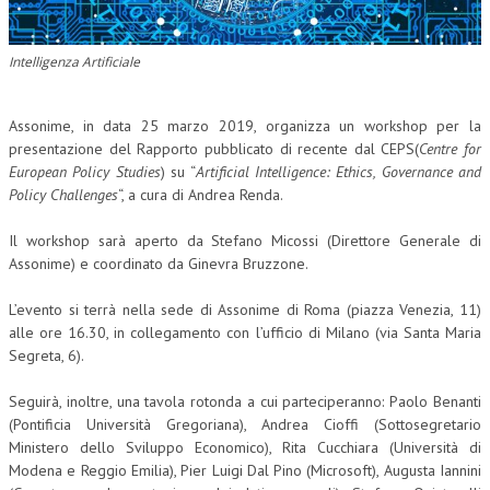
CORSI CE.S.E.D.
Intelligenza Artificiale
ARCHIVIO CORSI 2015
DIVENTA SOCIO
Assonime, in data 25 marzo 2019, organizza un workshop per la
presentazione del Rapporto pubblicato di recente dal CEPS(
Centre for
BROCHURE CE.S.E.D.
European Policy Studies
) su “
Artificial Intelligence: Ethics, Governance and
Policy Challenges
“, a cura di Andrea Renda.
LA RIVISTA
Il workshop sarà aperto da Stefano Micossi (Direttore Generale di
LA RIVISTA
Assonime) e coordinato da Ginevra Bruzzone.
COMITATO SCIENTIFICO
L’evento si terrà nella sede di Assonime di Roma (piazza Venezia, 11)
COMITATO EDITORIALE
alle ore 16.30, in collegamento con l’ufficio di Milano (via Santa Maria
Segreta, 6).
REDAZIONE
Seguirà, inoltre, una tavola rotonda a cui parteciperanno: Paolo Benanti
PEER REVIEW
(Pontificia Università Gregoriana), Andrea Cioffi (Sottosegretario
Ministero dello Sviluppo Economico), Rita Cucchiara (Università di
CODICE ETICO
Modena e Reggio Emilia), Pier Luigi Dal Pino (Microsoft), Augusta Iannini
AUTORI