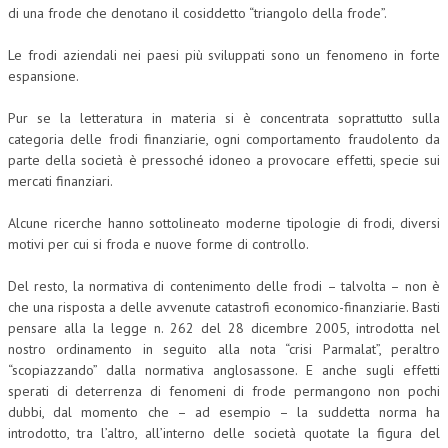
di una frode che denotano il cosiddetto “triangolo della frode”.
NEWS
Le frodi aziendali nei paesi più sviluppati sono un fenomeno in forte
ARCHIVIO EVENTI (FINO AL 2022)
espansione.
CORSI ENTI TERZI
Pur se la letteratura in materia si è concentrata soprattutto sulla
categoria delle frodi finanziarie, ogni comportamento fraudolento da
PUBBLICAZIONI
parte della società è pressoché idoneo a provocare effetti, specie sui
mercati finanziari.
BOLLETTINO FINANZIAMENTI
Alcune ricerche hanno sottolineato moderne tipologie di frodi, diversi
TELEGRAM
motivi per cui si froda e nuove forme di controllo.
DOCUMENTI
Del resto, la normativa di contenimento delle frodi – talvolta – non è
che una risposta a delle avvenute catastrofi economico-finanziarie. Basti
MANUALI E MONOGRAFIE
pensare alla la legge n. 262 del 28 dicembre 2005, introdotta nel
nostro ordinamento in seguito alla nota “crisi Parmalat”, peraltro
TESI DI LAUREA
“scopiazzando” dalla normativa anglosassone. E anche sugli effetti
sperati di deterrenza di fenomeni di frode permangono non pochi
MATERIALE DIDATTICO
dubbi, dal momento che – ad esempio – la suddetta norma ha
INVITI E PROMOZIONI
introdotto, tra l’altro, all’interno delle società quotate la figura del