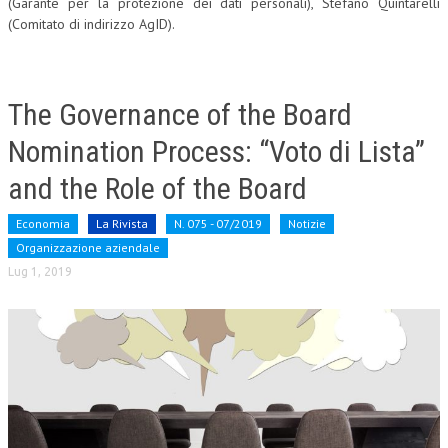
(Garante per la protezione dei dati personali), Stefano Quintarelli
(Comitato di indirizzo AgID).
COLLABORA CON NOI
ECONOMIA
The Governance of the Board
CORPORATE SOCIAL RESPONSIBILITY
Nomination Process: “Voto di Lista”
ECONOMIA DELL’ARTE
and the Role of the Board
INTERNAZIONALIZZAZIONE
HUMAN RESOURCES
Economia
La Rivista
N. 075 - 07/2019
Notizie
Organizzazione aziendale
RISORSE UMANE
Lug 1, 2019
MARKETING
TREASURY IN FINANCIAL SERVICES
RISK MANAGEMENT
SVILUPPO SOSTENIBILE
PERSONA E CITTÀ