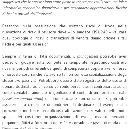
suggerisca che le stesse siano state poste in essere per realizzare una falsa
informativa economico-finanziaria o per nascondere appropriazioni illecite
di beni o attività dell’impresa
”.
Basandosi sulla presunzione che esistano rischi di frode nella
rilevazione di ricavi, il revisore deve – lo sancisce l’ISA 240 – valutare
quali tipologie di ricavi o transazioni di vendita danno origine a tali
rischi e per quali asserzioni.
Sempre in tema di falsi documentali, il
management
potrebbe aver
deciso di “giocare” sulla competenza temporale, registrando costi e/o
ricavi in periodi differenti da quelli di competenza oppure aver omesso
o nascosto costi (anche attraverso la non corretta capitalizzazione degli
stessi) e/o passività. Potrebbero essere state registrate delle uscite di
denaro destinate ad un conto corrente personale, in contropartita ad un
conto contabile anomalo o gonfiando il conto di un fornitore reale
(
asset misappropriation
) o – come accade non di rado – si potrebbe
assistere alla creazione di fondi neri da destinare, ad esempio, alla
corruzione mediante un’artificiosa alterazione dei valori delle note
spese, dei costi per organizzazione di eventi, ovvero mediante
pagamenti fittizi a fornitori o delle finte consulenze (assai di moda data
l’immaterialità che le caratterizza).