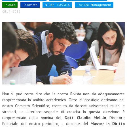
In aula
La Rivista
N. 042 - 10/2016
Tax Risk Management
CORSI CE.S.E.D.
Ott 1, 2016
ARCHIVIO CORSI 2015
DIVENTA SOCIO
BROCHURE CE.S.E.D.
LA RIVISTA
LA RIVISTA
COMITATO SCIENTIFICO
COMITATO EDITORIALE
Non si può certo dire che la nostra Rivista non sia adeguatamente
REDAZIONE
rappresentata in ambito accademico. Oltre al prestigio derivante dal
nostro Comitato Scientifico, costituito da docenti universitari italiani e
PEER REVIEW
stranieri, un ulteriore segnale di crescita in questa direzione è
CODICE ETICO
rappresentato dalla nomina del
Dott. Claudio Melillo
, Direttore
Editoriale del nostro periodico, a docente del
Master in Diritto
AUTORI