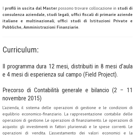
I
profili in uscita dal Master
possono trovare collocazione in
studi di
L’UMANISTA
consulenza aziendale,
studi legali
,
uffici fiscali di primarie aziende
italiane e multinazionali
,
uffici studi di Istituzioni Private e
DIRITTO
Pubbliche,
Amministrazioni Finanziarie
.
DIRITTO PENALE D’IMPRESA
DIRITTO DEL LAVORO
Curriculum:
DIRITTO DEL WEB
Il programma dura 12 mesi, distribuiti in 8 mesi d’aula
DIRITTO DELLE IMPRESE IN CRISI
e 4 mesi di esperienza sul campo (Field Project).
CRIMINOLOGIA E CRIMINALISTICA
SICUREZZA SUL LAVORO
Precorso di Contabilità generale e bilancio (2 – 11
novembre 2015)
FISCO
L’azienda, il sistema delle operazioni di gestione e le condizioni di
DIRITTO TRIBUTARIO
equilibrio economico-finanziario. La rappresentazione contabile delle
operazioni di gestione. Le operazioni di finanziamento. Le operazioni di
FISCALITÀ INTERNAZIONALE
acquisto: gli investimenti in fattori pluriennali e le spese correnti. Le
TAX RISK MANAGEMENT
operazioni di vendita. L’assestamento dei valori economici e la