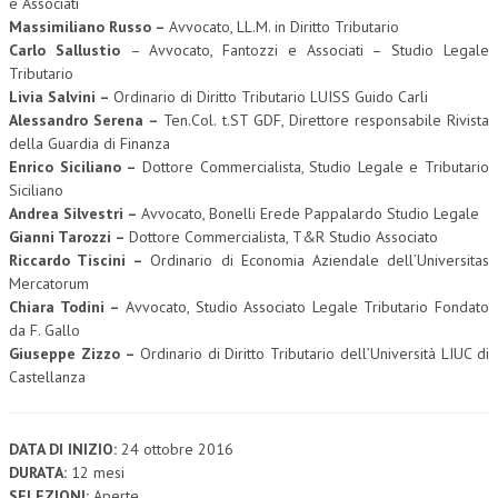
e Associati
Massimiliano Russo –
Avvocato, LL.M. in Diritto Tributario
Carlo Sallustio
– Avvocato, Fantozzi e Associati – Studio Legale
Tributario
Livia Salvini –
Ordinario di Diritto Tributario LUISS Guido Carli
Alessandro Serena –
Ten.Col. t.ST GDF, Direttore responsabile Rivista
della Guardia di Finanza
Enrico Siciliano –
Dottore Commercialista, Studio Legale e Tributario
Siciliano
Andrea Silvestri –
Avvocato, Bonelli Erede Pappalardo Studio Legale
Gianni Tarozzi –
Dottore Commercialista, T&R Studio Associato
Riccardo Tiscini –
Ordinario di Economia Aziendale dell’Universitas
Mercatorum
Chiara Todini –
Avvocato, Studio Associato Legale Tributario Fondato
da F. Gallo
Giuseppe Zizzo –
Ordinario di Diritto Tributario dell’Università LIUC di
Castellanza
DATA DI INIZIO:
24 ottobre 2016
DURATA:
12 mesi
SELEZIONI:
Aperte