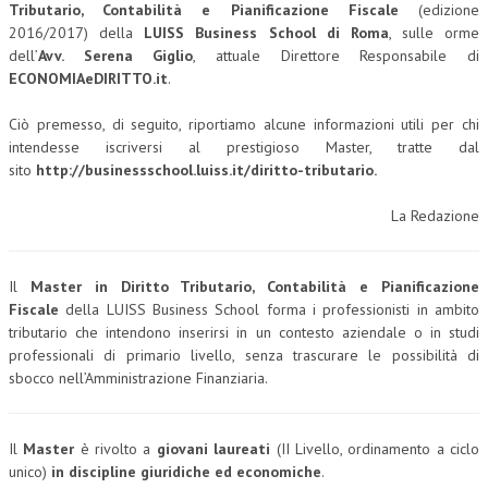
Tributario, Contabilità e Pianificazione Fiscale
(edizione
2016/2017) della
LUISS Business School di Roma
, sulle orme
COLLABORA CON NOI
dell’
Avv. Serena Giglio
, attuale Direttore Responsabile di
ECONOMIAeDIRITTO.it
.
ECONOMIA
CORPORATE SOCIAL RESPONSIBILITY
Ciò premesso, di seguito, riportiamo alcune informazioni utili per chi
intendesse iscriversi al prestigioso Master, tratte dal
ECONOMIA DELL’ARTE
sito
http://businessschool.luiss.it/diritto-tributario.
INTERNAZIONALIZZAZIONE
La Redazione
HUMAN RESOURCES
RISORSE UMANE
Il
Master in Diritto Tributario, Contabilità e Pianificazione
Fiscale
della LUISS Business School forma i professionisti in ambito
MARKETING
tributario che intendono inserirsi in un contesto aziendale o in studi
professionali di primario livello, senza trascurare le possibilità di
TREASURY IN FINANCIAL SERVICES
sbocco nell’Amministrazione Finanziaria.
RISK MANAGEMENT
SVILUPPO SOSTENIBILE
Il
Master
è rivolto a
giovani laureati
(II Livello, ordinamento a ciclo
unico)
in discipline giuridiche ed economiche
.
PERSONA E CITTÀ