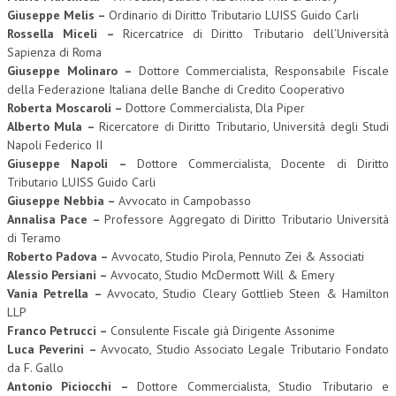
Giuseppe Melis –
Ordinario di Diritto Tributario LUISS Guido Carli
Rossella Miceli –
Ricercatrice di Diritto Tributario dell’Università
Sapienza di Roma
Giuseppe Molinaro –
Dottore Commercialista, Responsabile Fiscale
della Federazione Italiana delle Banche di Credito Cooperativo
Roberta Moscaroli –
Dottore Commercialista, Dla Piper
Alberto Mula –
Ricercatore di Diritto Tributario, Università degli Studi
Napoli Federico II
Giuseppe Napoli –
Dottore Commercialista, Docente di Diritto
Tributario LUISS Guido Carli
Giuseppe Nebbia –
Avvocato in Campobasso
Annalisa Pace –
Professore Aggregato di Diritto Tributario Università
di Teramo
Roberto Padova –
Avvocato, Studio Pirola, Pennuto Zei & Associati
Alessio Persiani –
Avvocato, Studio McDermott Will & Emery
Vania Petrella –
Avvocato, Studio Cleary Gottlieb Steen & Hamilton
LLP
Franco Petrucci –
Consulente Fiscale già Dirigente Assonime
Luca Peverini –
Avvocato, Studio Associato Legale Tributario Fondato
da F. Gallo
Antonio Piciocchi –
Dottore Commercialista, Studio Tributario e