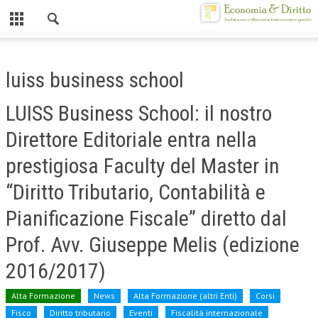
Chiuso
HOME
luiss business school
CHI SIAMO
LUISS Business School: il nostro
MISSION
Direttore Editoriale entra nella
CONTATTI
prestigiosa Faculty del Master in
CENTRO STUDI
“Diritto Tributario, Contabilità e
ATTO COSTITUTIVO E STATUTO
Pianificazione Fiscale” diretto dal
ORGANIZZAZIONE
Prof. Avv. Giuseppe Melis (edizione
OBIETTIVI
2016/2017)
DIREZIONE SCIENTIFICA
Alta Formazione
News
Alta Formazione (altri Enti)
Corsi
ALTA FORMAZIONE
Fisco
Diritto tributario
Eventi
Fiscalità internazionale