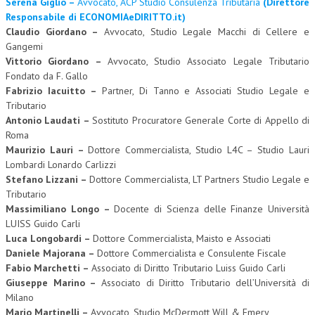
Serena Giglio –
Avvocato, ACP Studio Consulenza Tributaria
(Direttore
Responsabile di ECONOMIAeDIRITTO.it)
Claudio Giordano –
Avvocato, Studio Legale Macchi di Cellere e
Gangemi
Vittorio Giordano –
Avvocato, Studio Associato Legale Tributario
Fondato da F. Gallo
Fabrizio Iacuitto –
Partner, Di Tanno e Associati Studio Legale e
Tributario
Antonio Laudati –
Sostituto Procuratore Generale Corte di Appello di
Roma
Maurizio Lauri –
Dottore Commercialista, Studio L4C – Studio Lauri
Lombardi Lonardo Carlizzi
Stefano Lizzani –
Dottore Commercialista, LT Partners Studio Legale e
Tributario
Massimiliano Longo –
Docente di Scienza delle Finanze Università
LUISS Guido Carli
Luca Longobardi –
Dottore Commercialista, Maisto e Associati
Daniele Majorana –
Dottore Commercialista e Consulente Fiscale
Fabio Marchetti –
Associato di Diritto Tributario Luiss Guido Carli
Giuseppe Marino –
Associato di Diritto Tributario dell’Università di
Milano
Mario Martinelli –
Avvocato, Studio McDermott Will & Emery