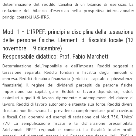
determinazione del reddito. L’analisi di un bilancio di esercizio. La
CRIMINOLOGIA TRIBUTARIA
redazione del bilancio d’esercizio nella prospettiva internazionale:
principi contabili IAS-IFRS.
CFC E PARADISI FISCALI
Mod. 1 – L’IRPEF: principi e disciplina della tassazione
TRANSFER PRICING
delle persone fisiche. Elementi di fiscalità locale (12
PRASSI
novembre – 9 dicembre)
AMMINISTRATIVA
Responsabile didattico: Prof. Fabio Marchetti
TRIBUTARIA
Determinazione dell’imponibile e dell’imposta. Redditi soggetti a
tassazione separata. Redditi fondiari e fiscalità degli immobili di
GIURISPRUDENZA
impresa. Redditi di natura finanziaria (redditi di capitale e plusvalenze
finanziarie). Il regime dei dividendi percepiti da persone fisiche.
EUROPEA
Imposizione sui capital gains. Redditi di lavoro dipendente, redditi
assimilati a quelli di lavoro dipendente e adempimenti del datore di
COSTITUZIONALE
lavoro. Redditi di lavoro autonomo e ritenute alla fonte. Redditi diversi
CIVILE
di natura non finanziaria. La previdenza complementare: profili civilistici
e fiscali. Casi operativi ed esempi di redazione dei Mod. 730, “Unico”,
TRIBUTARIA
770. La semplificazione fiscale e la dichiarazione precompilata.
Addizionali IRPEF regionali e comunali. La fiscalità locale: profili
PENALE