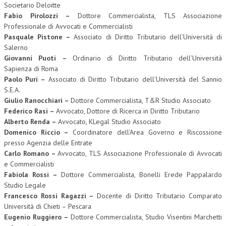
Societario Deloitte
Fabio Pirolozzi –
Dottore Commercialista, TLS Associazione
Professionale di Avvocati e Commercialisti
Pasquale Pistone –
Associato di Diritto Tributario dell’Università di
Salerno
Giovanni Puoti –
Ordinario di Diritto Tributario dell’Università
Sapienza di Roma
Paolo Puri –
Associato di Diritto Tributario dell’Università del Sannio
S.E.A.
Giulio Ranocchiari –
Dottore Commercialista, T&R Studio Associato
Federico Rasi –
Avvocato, Dottore di Ricerca in Diritto Tributario
Alberto Renda –
Avvocato, KLegal Studio Associato
Domenico Riccio –
Coordinatore dell’Area Governo e Riscossione
presso Agenzia delle Entrate
Carlo Romano –
Avvocato, TLS Associazione Professionale di Avvocati
e Commercialisti
Fabiola Rossi –
Dottore Commercialista, Bonelli Erede Pappalardo
Studio Legale
Francesco Rossi Ragazzi –
Docente di Diritto Tributario Comparato
Università di Chieti – Pescara
Eugenio Ruggiero –
Dottore Commercialista, Studio Visentini Marchetti