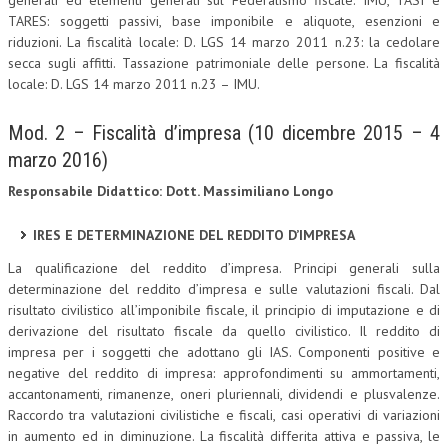
generali ed elementi generali sul Federalismo fiscale. IMU, TASI e
TARES: soggetti passivi, base imponibile e aliquote, esenzioni e
NEWS
riduzioni. La fiscalità locale: D. LGS 14 marzo 2011 n.23: la cedolare
secca sugli affitti. Tassazione patrimoniale delle persone. La fiscalità
ARCHIVIO EVENTI (FINO AL 2022)
locale: D. LGS 14 marzo 2011 n.23 – IMU.
CORSI ENTI TERZI
Mod. 2 – Fiscalità d’impresa (10 dicembre 2015 – 4
PUBBLICAZIONI
marzo 2016)
BOLLETTINO FINANZIAMENTI
Responsabile Didattico: Dott. Massimiliano Longo
TELEGRAM
IRES E DETERMINAZIONE DEL REDDITO D’IMPRESA
La qualificazione del reddito d’impresa. Principi generali sulla
DOCUMENTI
determinazione del reddito d’impresa e sulle valutazioni fiscali. Dal
risultato civilistico all’imponibile fiscale, il principio di imputazione e di
MANUALI E MONOGRAFIE
derivazione del risultato fiscale da quello civilistico. Il reddito di
impresa per i soggetti che adottano gli IAS. Componenti positive e
TESI DI LAUREA
negative del reddito di impresa: approfondimenti su ammortamenti,
accantonamenti, rimanenze, oneri pluriennali, dividendi e plusvalenze.
MATERIALE DIDATTICO
Raccordo tra valutazioni civilistiche e fiscali, casi operativi di variazioni
INVITI E PROMOZIONI
in aumento ed in diminuzione. La fiscalità differita attiva e passiva, le